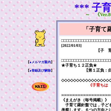
*** 子
～ 《Ver.8
「子育て羅
□□□□□□□□□□□□□□□□□□□□
[2022/01/03]
【子 
□□□□□□□□□□□□□□□□□□□□
【
●メルマガ案内
】
★子育ち１２正負★
【第１正負：
【
●登録及び解除
】
◇◇◇◇◇◇◇◇◇◇◇◇◇◇◇◇
《子育ちは
∞∞∞∞∞∞∞∞∞∞∞∞∞∞∞∞∞∞
《まえがき（毎号掲載）》
子育て羅針盤では，子ども
考察します。６つの方向と