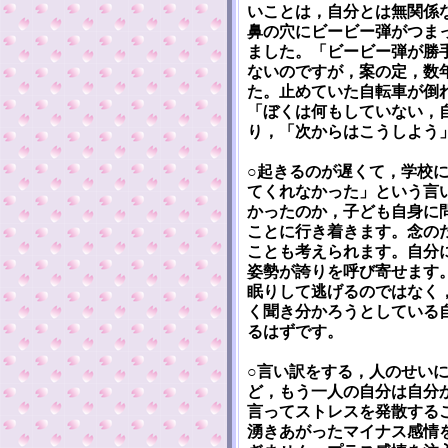
いことは，自分とは無関係
鼻の穴にビービー弾がつま
ました。「ビービー弾が勝
ないのですが，案の定，数
た。止めていた自転車が倒
「ぼくは何もしていない，
り，「次からはこうしよう
○起きるのが遅くて，学校
てくれなかった」という言
かったのか，子ども自身に
ことに行き着きます。念の
ことも考えられます。自分
姿勢が誇りを呼び寄せます
眠りして逃げるのではなく
く聞き分かろうとしている
るはずです。
○言い訳をする，人のせい
ど，もう一人の自分は自分
言ってストレスを発散する
湧きあがったマイナス感情