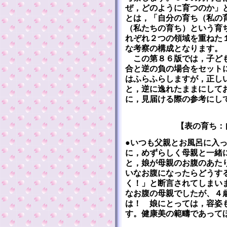
ぜ，どのように育つのか」
とは，「自分の育ち（私の
（私たちの育ち）という育
れぞれ２つの領域を重ねた
な考察の構成となります。
この第８６版では，子ども
合と逆の負の場合をセット
はふらふらしますが，正し
と，逆に逸れたままにして
に，見届ける際の参考にし
【表の育ち：
●いつも父親とお風呂に入
に，めずらしく母親と一緒
と，娘が母親のお腹のあた
いなお腹になったらどうす
く！」と断言されてしまい
なお腹の母親でしたが、４
は！ 娘にとっては，容姿
す。健康美の範疇であって