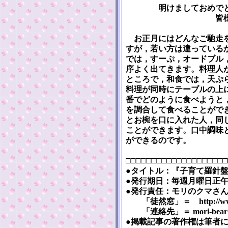
明けましておめでとう
皆様のご多幸を
お正月にはどんなご馳走を
すが，若い方は違っている
では，すーぷ，オードブル
序よく出てきます。料理人
ところで，和食では，天ぷ
料理が同時にテーブルの上
番でどのように食べようと
を調合して食べることがで
とお椀を口に入れた人，同
ことができます。口中調味
ができるのです。
□□□□□□□□□□□□□□□□□□□□
●タイトル：『子育て羅針盤』 [Ko
●発行期日：毎週月曜日正午（
●発行責任：モリのクマさ
「徒然窓」＝ http://www5a.
「連絡先」＝ mori-bear※m
●掲載記事の著作権は筆者