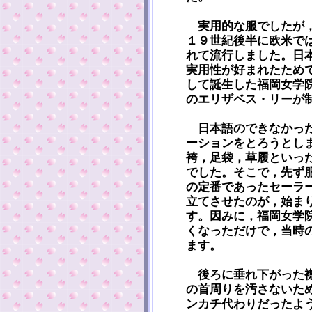
実用的な服でしたが，
１９世紀後半に欧米で
れて流行しました。日
実用性が好まれたため
して誕生した福岡女学
のエリザベス・リーが
日本語のできなかった
ーションをとろうとし
袴，足袋，草履といっ
でした。そこで，先ず
の定番であったセーラ
立てさせたのが，始ま
す。因みに，福岡女学
くなっただけで，当時
ます。
後ろに垂れ下がった襟
の首周りを汚さないた
ンカチ代わりだったよ