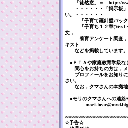
「徒然窓」＝ http://www5a.
・・・・・・「掲示板」
い。・・・・・・
「子育て羅針盤バックナ
「子育ち１２章(Ver.1
文，
養育アンケート調査，社
キスト
などを掲載しています。 
●ＰＴＡや家庭教育学級な
関心をお持ちの方は，メー
プロフィールをお知りにな
さい。
なお，クマさんの本拠地
●モリのクマさんへの連絡
mori-bear@mvd.biglob
∞∞∞∞∞∞∞∞∞∞∞∞∞∞∞∞∞∞
☆予告☆