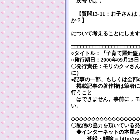
次号では，
【質問13-11：お子さん
か？】
について考えることにします
□□□□□□□□□□□□□□□□□□□□□□
○タイトル：『子育て羅針盤』 [Ko
○発行期日：2000年09月2
〇発行責任：モリのクマさん
に）
●記事の一部、もしくは全部
掲載記事の著作権は筆者に
行うこと
はできません。事前に，モ
い。
◇◇◇◇◇◇◇◇◇◇◇◇◇◇◇◇◇
〇配信の協力を頂いている発
◆インターネットの本屋さん『まぐま
登録・解除＝ http://rap.teg