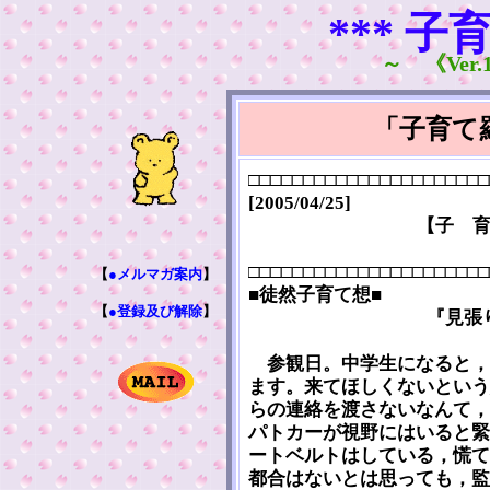
*** 子
～ 《Ver.1
「子育て
□□□□□□□□□□□□□□□□□□□□□□
[2005/04/25]
【子 
□□□□□□□□□□□□□□□□□□□□□□
【
●メルマガ案内
】
■徒然子育て想■
【
●登録及び解除
】
『見張
参観日。中学生になると，
ます。来てほしくないという
らの連絡を渡さないなんて，
パトカーが視野にはいると緊
ートベルトはしている，慌て
都合はないとは思っても，監