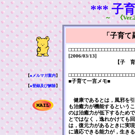
*** 子
～ 《Ver.2
「子育て
□□□□□□□□□□□□□□□□□□□□□□
[2006/03/13]
【子 
□□□□□□□□□□□□□□□□□□□□□□
【
●メルマガ案内
】
■子育て一言メモ■
【
●登録及び解除
】
健康であるとは，風邪を引
も治癒力が機能するというこ
のは治癒力が低下するためで
とではなく，逸れかけても回
は，復元力があるときに実現
に適応できる能力が，生きる