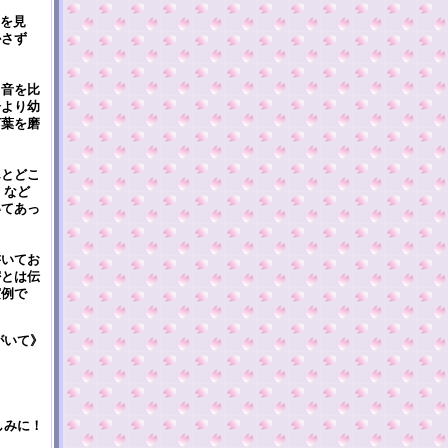
を見
かさず
音を比
分より幼
言葉を磨
んとどこ
」など
いてあっ
いてお
密とは伝
実例で
がいて》
しみに！