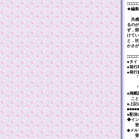
□□□□
★編集
共感
るのが
ず，部
けてい
と，社
かさが
□□□□
●タイト
●発行
●発行
「徒然窓
・・
「連絡先
●掲載
こと
●上記
■■■■
●配信
◆インタ
登録・解除
◆メルマ
登録・解