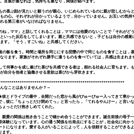
。言葉が重なれば，気持ちも重なり，関係が結べます。
もの喜ぶ顔が見たいと願うのが親心。いじめられているのに親が悲しむから
もの心。それぞれが分かっているようで，分かっていません。お互いの気持
れる第三者がいなければなりません。
のね，ママ」と話してくれることは，ママには他愛のないことで「それがど
といった反応をしてしまいます。親と共感できないと，子どもは自分の感覚
ます。「そう，すごいね」と共感してください。
釜の飯を食う。時間と場所を同じにする団欒の中で同じものを食すことは，
なります。家族がそれぞれ勝手に違うものを食べていては，共感は生まれま
して何事かを成し遂げた喜びを共感できる者は，頼れる社会人に育ちます。
が自分を他者と協働させる意欲は喜びから芽吹きます。
************************************************************
んなことはありませんか？～
★彼とドライブの最中，全開だった窓から風がびゅーびゅー入ってきて寒か
で，彼に「ちょっとだけ閉めてっ」と言ったら，「てれるやんけー」と言い
ちょっとだけ抱きしめてくれた。
親愛の関係は抱き合うことで確かめ合うことができます。誕生前後の母子一
原体験になっています。心の通う関係を出発点にすることが，社会化に向か
ートになります。愛する人がいることによって，人を信頼することができる
ります。