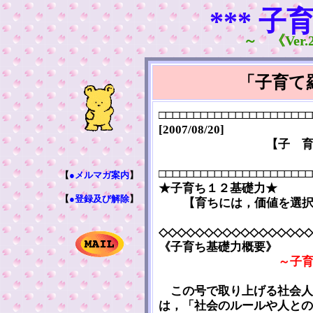
*** 子
～ 《Ver.2
「子育て
□□□□□□□□□□□□□□□□□□□□□□
[2007/08/20]
【子 
□□□□□□□□□□□□□□□□□□□□□□
【
●メルマガ案内
】
★子育ち１２基礎力★
【
●登録及び解除
】
【育ちには，価値を選
◇◇◇◇◇◇◇◇◇◇◇◇◇◇◇◇◇
《子育ち基礎力概要》
～子
この号で取り上げる社会人
は，「社会のルールや人との