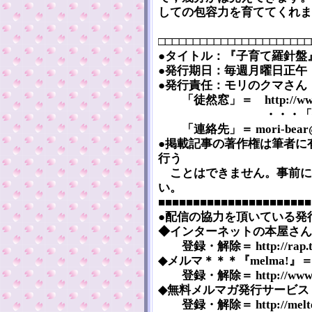
しての包容力を育ててくれま
□□□□□□□□□□□□□□□□□□□□□□
●タイトル：『子育て羅針盤』 [Kos
●発行期日：毎週月曜日正午（2
●発行責任：モリのクマさん
「徒然窓」＝ http://www5a.
・・・「掲示板」も
「連絡先」＝ mori-bear@mvd
●掲載記事の著作権は筆者に
行う
ことはできません。事前に
い。
■■■■■■■■■■■■■■■■■■■■■■
●配信の協力を頂いている発
◆インターネットの本屋さん『まぐま
登録・解除＝ http://rap.tega
◆メルマ＊＊＊『melma!』＝ htt
登録・解除＝ http://www.mel
◆無料メルマガ発行サービス『メルマ
登録・解除＝ http://melten.