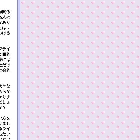
頼関係
も人の
があり
とは，
つける
プライ
で目的
業には
ただけ
社会的
大きな
ちらか
かりま
でしょ
か？
い方を
りませ
るライ
ちたい
いとい