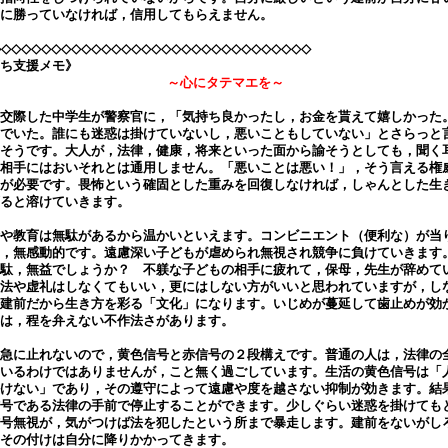
に勝っていなければ，信用してもらえません。
◇◇◇◇◇◇◇◇◇◇◇◇◇◇◇◇◇◇◇◇◇◇◇◇◇◇◇◇◇◇◇◇
ち支援メモ》
～心にタテマエを～
交際した中学生が警察官に，「気持ち良かったし，お金を貰えて嬉しかった
でいた。誰にも迷惑は掛けていないし，悪いこともしていない」とさらっと
そうです。大人が，法律，健康，将来といった面から諭そうとしても，聞く
相手にはおいそれとは通用しません。「悪いことは悪い！」，そう言える権
が必要です。畏怖という確固とした重みを回復しなければ，しゃんとした生
ると溶けていきます。
や教育は無駄があるから温かいといえます。コンビニエント（便利な）が当
，無感動的です。遠慮深い子どもが虐められ無視され競争に負けていきます
駄，無益でしょうか？ 不躾な子どもの相手に疲れて，保母，先生が辞めて
法や虚礼はしなくてもいい，更にはしない方がいいと思われていますが，し
建前だから生き方を彩る「文化」になります。いじめが蔓延して歯止めが効
は，程を弁えない不作法さがあります。
急に止れないので，黄色信号と赤信号の２段構えです。普通の人は，法律の
いるわけではありませんが，こと無く過ごしています。生活の黄色信号は「
けない」であり，その遵守によって遠慮や度を越さない抑制が効きます。結
号である法律の手前で停止することができます。少しぐらい迷惑を掛けても
号無視が，気がつけば法を犯したという所まで暴走します。建前をないがし
その付けは自分に降りかかってきます。