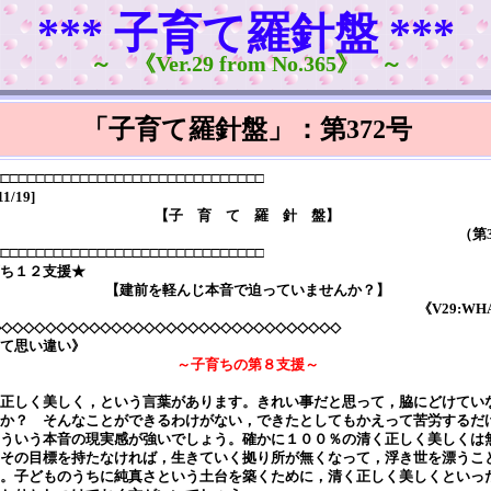
*** 子育て羅針盤 ***
～ 《Ver.29 from No.365》 ～
「子育て羅針盤」：第372号
□□□□□□□□□□□□□□□□□□□□□□□□□□□□□□□
11/19]
【子 育 て 羅 針 盤】
（第
□□□□□□□□□□□□□□□□□□□□□□□□□□□□□□□
ち１２支援★
【建前を軽んじ本音で迫っていませんか？】
《V29:WH
◇◇◇◇◇◇◇◇◇◇◇◇◇◇◇◇◇◇◇◇◇◇◇◇◇◇◇◇◇◇◇◇
て思い違い》
～子育ちの第８支援～
正しく美しく，という言葉があります。きれい事だと思って，脇にどけてい
か？ そんなことができるわけがない，できたとしてもかえって苦労するだ
ういう本音の現実感が強いでしょう。確かに１００％の清く正しく美しくは
その目標を持たなければ，生きていく拠り所が無くなって，浮き世を漂うこ
。子どものうちに純真さという土台を築くために，清く正しく美しくといっ