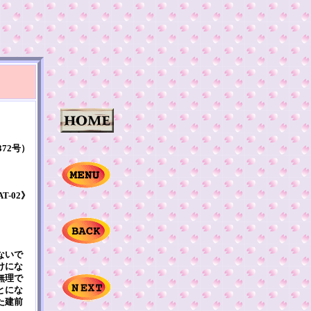
372号）
AT-02》
ないで
けにな
無理で
とにな
た建前