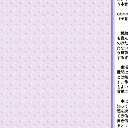
う本音
◇◇◇
《子育
援助
も喜ん
のけた
たない
う建前
ずるず
生活
世間は
とは無
す。作
もよい
背景に
車は
知って
惑を掛
て赤信
黄色信
ると，