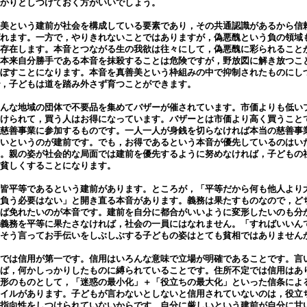
かりとしつけておく方がいいでしょう。
美という建前が社会を構成している要素であり，その共通認識があるから信
れます。一方で，やりきれないことではありますが，偽悪醜という負の領域
存在します。本音とつながる生の我欲は往々にして，偽悪醜に彩られること
本来自分勝手である本音を抹殺することは危険ですが，野放図に解き放つこ
ぼすことになります。本音を真善美という枠組みの中で抑制されたものにし
，子どもは道を踏み外さず育つことができます。
んな地域の団体で不要品を集めてバザーが催されています。市価よりも低い
けられて，買う人はお得になっています。バザーとは市価より高く買うこと
慈善事業に参加するものです。一人一人が身銭を切らなければ本当の慈善事
いというのが建前です。でも，お得であるという本音が優先しているのはい
。親の姿が社会的な局面では建前を優先するように努めなければ，子どもの
貧しくすることになります。
皆平等であるという建前があります。ところが，「平等だから何も他人より
負う必要はない」と開き直る本音があります。義務は果たすものなので，ど
ば免れたいのが本音です。建前を自分に都合がいいように変形したいのも分
義務を平等に果たさなければ，社会の一員にはなれません。「すればいいん
そう言ってお手伝いをしぶしぶする子どもの姿はとても貧相ではありません
では信用が第一です。信用はいろんな意味で立場が明確であることです。言
ば，何かしっかりしたものに縛られていることです。住所不定では信用はあ
形のものとして，「迷惑の最小化」＋「役立ちの最大化」といった信条によ
イルがあります。子どもが言わないとしないと信用されていないのは，役立
指向性をしつけられていないからです。自分に厳しいという建前が自分に甘