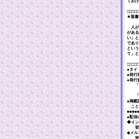
ておけ
□□□□
★落書
人が
がある
い」と
であり
という
て」と
□□□□
●タイト
●発行
●発行
「徒然窓
・・
「連絡先
●掲載
こと
■■■■
●配信
◆インタ
登録・解除
◆メルマ
登録・解