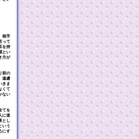
。相手
言って
耳を持
威とい
き方が
り前の
。遠慮
いきま
なくて
かない
全てを
人に迷
果とし
という
ろにす