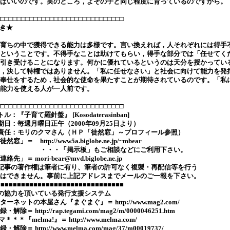
ばいいのです。実のところ，よその子と同じ程度に育っているのですから。
□□□□□□□□□□□□□□□□□□□□□□□□□□□□□□□
き★
育ちの中で獲得できる能力は多様です。言い換えれば，人それぞれには得手
ということです。不得手なことは助けてもらい，得手な部分では「任せてく
引き受けることになります。何かに優れているというのは天分を授かってい
，決して特権ではありません。「私に任せなさい」と社会に向けて能力を発
奉仕をするため，社会的な使命を果たすことが期待されているのです。「私
能力を使える人が一人前です。
□□□□□□□□□□□□□□□□□□□□□□□□□□□□□□□
ル：『子育て羅針盤』 [Kosodaterasinban]
期日：毎週月曜日正午（2000年09月25日より）
責任：モリのクマさん（ＨＰ「徒然窓」～プロフィール参照）
」＝ http://www5a.biglobe.ne.jp/~mbear
・「掲示板」もご相談などにご利用下さい。
」＝ mori-bear@mvd.biglobe.ne.jp
記事の著作権は筆者に有り、筆者の許可なく複製・再配信等を行う
はできません。事前に上記アドレスまでメールのご一報を下さい。
■■■■■■■■■■■■■■■■■■■■■■■■■■■■■■■
の協力を頂いている発行支援システム
ーネットの本屋さん『まぐまぐ』＝ http://www.mag2.com/
＝ http://rap.tegami.com/mag2/m/0000046251.htm
＊＊＊『melma!』＝ http://www.melma.com/
除＝ http://www.melma.com/mag/37/m00019737/