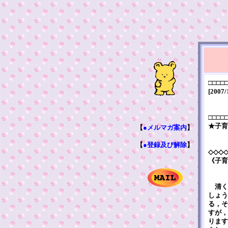
□□□□
[2007/
□□□□
★子育
【
●メルマガ案内
】
【
●登録及び解除
】
◇◇◇
《子育
清く
しょう
る，そ
すが，
ります