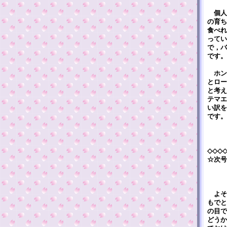
個人
の育ち
食べれ
ってい
で，バ
です。
ホン
とロー
と考え
テマエ
い訳を
です。
◇◇◇
☆次号
よそ
もでと
の目で
どうか