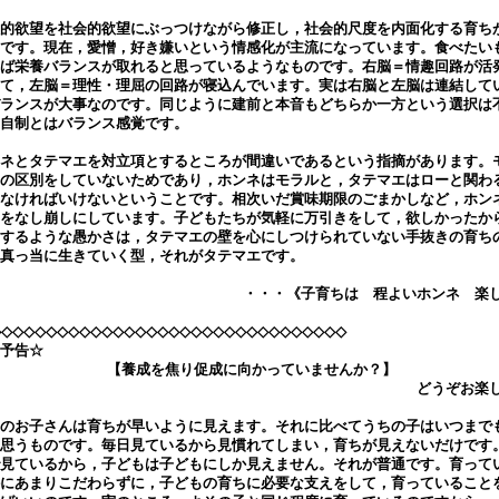
的欲望を社会的欲望にぶっつけながら修正し，社会的尺度を内面化する育ち
です。現在，愛憎，好き嫌いという情感化が主流になっています。食べたい
ば栄養バランスが取れると思っているようなものです。右脳＝情趣回路が活
て，左脳＝理性・理屈の回路が寝込んでいます。実は右脳と左脳は連結して
ランスが大事なのです。同じように建前と本音もどちらか一方という選択は
自制とはバランス感覚です。
ネとタテマエを対立項とするところが間違いであるという指摘があります。
の区別をしていないためであり，ホンネはモラルと，タテマエはローと関わ
なければいけないということです。相次いだ賞味期限のごまかしなど，ホン
をなし崩しにしています。子どもたちが気軽に万引きをして，欲しかったか
するような愚かさは，タテマエの壁を心にしつけられていない手抜きの育ち
真っ当に生きていく型，それがタテマエです。
・・・《子育ちは 程よいホンネ 楽
◇◇◇◇◇◇◇◇◇◇◇◇◇◇◇◇◇◇◇◇◇◇◇◇◇◇◇◇◇◇◇◇
予告☆
【養成を焦り促成に向かっていませんか？】
どうぞお楽
のお子さんは育ちが早いように見えます。それに比べてうちの子はいつまで
思うものです。毎日見ているから見慣れてしまい，育ちが見えないだけです
見ているから，子どもは子どもにしか見えません。それが普通です。育って
にあまりこだわらずに，子どもの育ちに必要な支えをして，育っていること