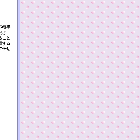
不得手
ださ
ること
揮する
に任せ