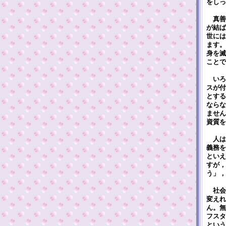
をしっ
真善
が結ば
世には
ます。
身を滅
ことで
いろ
スが付
とする
ならな
ません
資質を
人は
義務を
といえ
すが，
う」，
社会
変えれ
ん。無
フスタ
という