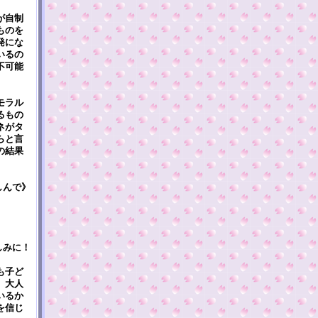
が自制
ものを
発にな
いるの
不可能
モラル
るもの
ネがタ
らと言
の結果
しんで》
しみに！
も子ど
。大人
いるか
を信じ