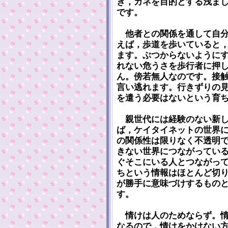
き，カネを目的とする浅ま
です。
他者との関係を通して自分
えば，歩道を歩いていると
ます。ぶつからないように
れない危うさを歩行者に押
ん。傍若無人なのです。接
言い逃れます。行きずりの
を遣う必要はないという育
親世代には経験のない新し
ば，ケイタイネットの世界
の関係性は限りなく不透明
きない世界につながってい
ぐそこにいる人とつながっ
ちという情報はほとんど切
が勝手に意味づけするもの
す。
情けは人のためならず。情
なるので，情けをかけない