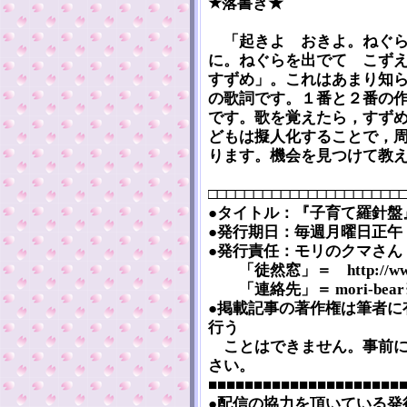
★落書き★
「起きよ おきよ。ねぐら
に。ねぐらを出でて こず
すずめ」。これはあまり知
の歌詞です。１番と２番の
です。歌を覚えたら，すず
どもは擬人化することで，
ります。機会を見つけて教
□□□□□□□□□□□□□□□□□□□□□
●タイトル：『子育て羅針盤』 [Ko
●発行期日：毎週月曜日正午（2
●発行責任：モリのクマさん
「徒然窓」＝ http://www5a.
「連絡先」＝ mori-bear※m
●掲載記事の著作権は筆者に
行う
ことはできません。事前に
さい。
■■■■■■■■■■■■■■■■■■■■■
●配信の協力を頂いている発