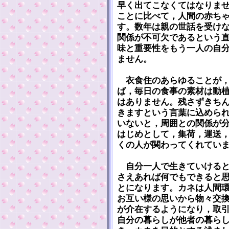
早く出てこなくてはなりま
ことに比べて，人間の赤ち
す。数年は親の世話を受け
関係が不可欠であるという
味と重要性をもう一人の自
ません。
衣食住のあらゆることが，
ば，毎日の食事の素材は動
はありません。残さずきち
きますという言葉に込めら
いないと，周囲との関係が
はじめとして，集荷，運送
くの人が関わってくれてい
自分一人で生きていけると
さえあれば何でもできると
とになります。カネは人間
お互い様の思いから物々交
が介在するようになり，取
自分の暮らしが他者の暮ら