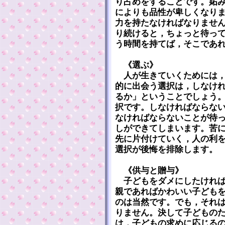
り占めをすることです。妬
によりも品性が卑しくなり
力を持たなければなりませ
り続けると，ちょっと待っ
う時間を持てば，そこであ
《選ぶ》
人が生きていくためには，
的に出会う選択は，しなけ
るか」ということでしょう
択です。しなければならな
なければならないことが待
しができてしまいます。苦
先に片付けていく，人の利
選択が後悔を排除します。
《供与と贈与》
子どもをダメにしたければ
親であればかわいい子ども
のは当然です。でも，それ
りません。決して子どもの
は，子どもの求めに応じる