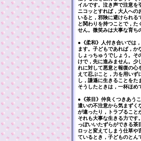
イルです。泣き声で注意を
ニコッとすれば，大人への
いると，邪険に避けられる
と関わりを持つことで，た
せん。微笑みは大事な育ち
●《柔和》人付き合いでは
ます。子どもであれば，か
しょっちゅうでしょう。そ
けで，先に進みません。少
れに対して悪意と報復の心
えて忍ぶこと，力を用いず
し，謙遜に生きることをた
そうしたときは，一杯ほめ
●《茶目》仲良くつきあう
遣いの不注意から気まずく
が違ったり，トラブること
それも大事な生きる力です
っぽいいたずらができる茶
ロッと変えてしまう仕草や
ているとき，子どものとん