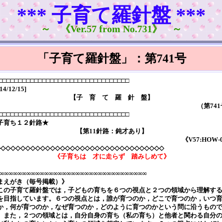
*** 子育て羅針盤 ***
～ 《Ver.57 from No.731》 ～
「子育て羅針盤」：第741号
□□□□□□□□□□□□□□□□□□□□□□□□□□□□□□□□□
14/12/15]
【子 育 て 羅 針 盤】
（第74
□□□□□□□□□□□□□□□□□□□□□□□□□□□□□□□□□
子育ち１２針路★
【第11針路：鈍才あり】
《V57:HOW-
◇◇◇◇◇◇◇◇◇◇◇◇◇◇◇◇◇◇◇◇◇◇◇◇◇◇◇◇◇◇◇◇◇◇
《子育ちは 才に走らず 踏みしめて》
∞∞∞∞∞∞∞∞∞∞∞∞∞∞∞∞∞∞∞∞∞∞∞∞∞∞∞∞∞∞∞∞∞
まえがき（毎号掲載）》
の子育て羅針盤では，子どもの育ちを６つの視点と２つの領域から理解す
を目指しています。６つの視点とは，誰が育つのか，どこで育つのか，いつ
か，何が育つのか，なぜ育つのか，どのように育つのかという問に沿うもの
。また，２つの領域とは，自分自身の育ち（私の育ち）と他者と関わる自分