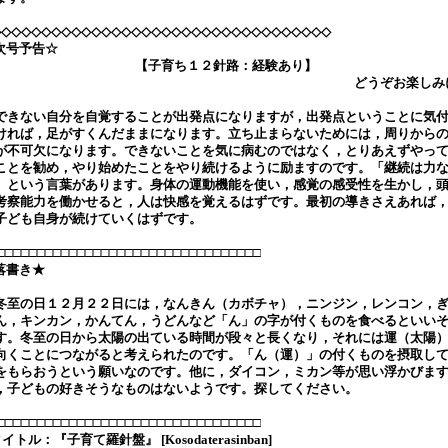
◇◇◇◇◇◇◇◇◇◇◇◇◇◇◇◇◇◇◇◇◇◇◇◇◇◇◇◇◇◇◇◇◇◇
次号予告☆
【子育ち１２針路：経験あり】
どうぞお楽しみ
きない自分を自覚することが出発点になりますが，出発点ということに気
ければ，足がすくんだままになります。立ち止まらないためには，周りから
が不可欠になります。できないことを気に病むのではなく，とりあえずやっ
ことを勧め，やり始めたことをやり続けるように励ますのです。「継続は力
」という言葉があります。身体の運動機能を使い，感覚の感受性を生かし，
考察能力を働かせると，人は快感を覚えるはずです。最初の導きさえあれば
子ども自身が続けていくはずです。
□□□□□□□□□□□□□□□□□□□□□□□□□□□□□□□□□
落書き★
至の日１２月２２日には，なんきん（カボチャ），ニンジン，レンコン，
ん，キンカン，かんてん，うどんなど「ん」の字が付くものを食べるといい
す。冬至の日から太陽の出ている時間が段々と長くなり，それには運（太陽
向くことにつながると考えられたのです。「ん（運）」の付くものを摂取し
をもらおうという願いなのです。他に，ダイコン，ミカン等が思い浮かびま
，子どもの好きそうなものはないようです。探してください。
□□□□□□□□□□□□□□□□□□□□□□□□□□□□□□□□□
イトル：『子育て羅針盤』 [Kosodaterasinban]