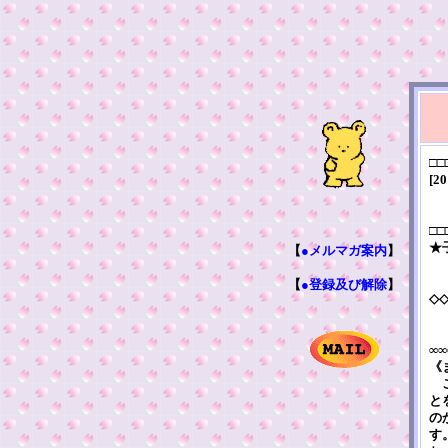
□□
[20
□□
★
【
●メルマガ案内
】
【
●登録及び解除
】
◇
∞∞
《
こ
と
の
す