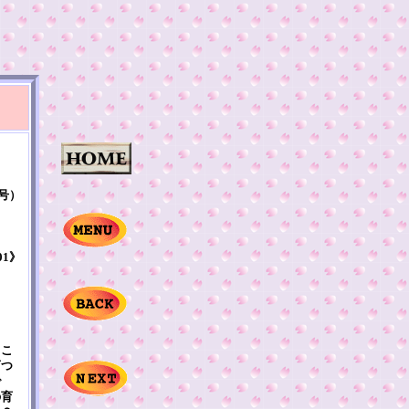
1号）
01》
るこ
育つ
で
の育