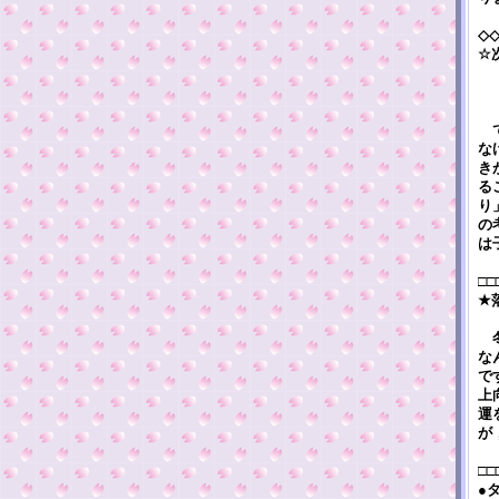
◇
☆
で
な
き
る
り
の
は
□□
★
冬
な
で
上
運
が
□□
●タ