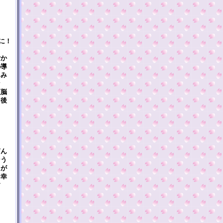
に！
付か
の導
てみ
な
頭脳
，後
ぎん
そう
）が
て幸
す