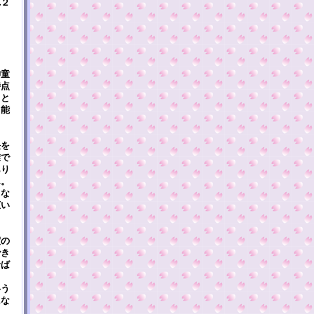
れ２
ま
ま
神童
時点
こと
も能
長を
誰で
あり
ん。
しな
広い
度の
でき
せば
う？
いう
にな