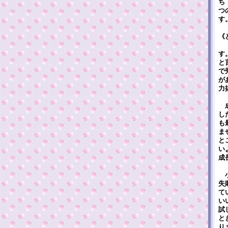
ち
つ
す
《
「
す
と
で
が
力
成
し
も
ま
と
い
成
小
失
て
い
試
と
り