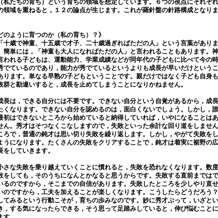
（私たちの育ち）という育ちの領域を想定しています。６つの視点にそれぞ
の領域を重ねると，１２の論点が生じます。これが羅針盤の針路構成となり
。
どのように育つのか（私の育ち）？》
十歳で神童、十五歳で才子、二十歳過ぎればただの人」という言葉があり
。簡単には，「神童も大人になればただの人」と言われることもあります。
言われる子どもは、運動能力、学業成績などが同年代の子どもに比べて今の
秀でているのであり，能力が秀でているというよりも成長が早いだけという
あります。単なる早熟の子どもということです。親だけではなく子ども自身
抜群と勘違いすると，成長を止めてしまうことになりかねません。
長は，できる自分には不要です。できない自分という自覚があるから，成
たくなります。できない自分を認めるのは，面白くないでしょう。しかし，
最初はできないところから始めていると納得していれば，いやになることは
せん。秀才はそつなくこなしますので，失敗といった余計な回り道をしませ
ころで，普通の鈍才は思い切り失敗を繰り返します。しかし，やがて失敗を
ようになります。たくさんの失敗をクリアすることで，鈍才は着実に裾野の
長をしていきます。
さな失敗を乗り越えていくことに慣れると，失敗を恐れなくなります。数
敗をしても，そのうちになんとかなると思うからです。失敗する直前までは
いるのですから，そこまでの自信があります。失敗したところを少しやり直
いのですから，工夫を加えることが楽しくなります。こうしたらどうだろ
してみるという行動こそが，育ちの歩みなのです。妙に秀才ぶって，いざと
き，する気になったらできる，そう思って足踏みしていると，伸び悩むこと
ます。