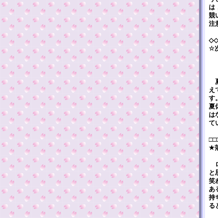
は
競
注
◇
☆
夏
え
す
夏
は
て
□□
★
ロ
と
笑
あ
持
る