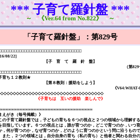
*** 子育て羅針盤 ***
～ 《Ver.64 from No.822》 ～
「子育て羅針盤」：第829号
□□□□□□□□□□□□□□□□□□□□□□□□□□□□□□□□□
16/08/22]
【子 育 て 羅 針 盤】
（第82
□□□□□□□□□□□□□□□□□□□□□□□□□□□□□□□□□
子育ち１２教則★
【第８教則：援助をしよう】
《V64:WHAT-
◇◇◇◇◇◇◇◇◇◇◇◇◇◇◇◇◇◇◇◇◇◇◇◇◇◇◇◇◇◇◇◇◇◇
《子育ちは 互いの援助 楽しんで》
∞∞∞∞∞∞∞∞∞∞∞∞∞∞∞∞∞∞∞∞∞∞∞∞∞∞∞∞∞∞∞∞∞
まえがき（毎号掲載）》
の子育て羅針盤では，子どもの育ちを６つの視点と２つの領域から理解す
を目指しています。６つの視点とは，誰が育つのか，どこで育つのか，いつ
か，何が育つのか，なぜ育つのか，どのように育つのかという問に沿うもの
。また，２つの領域とは，自分自身の育ち（私の育ち）と他者と関わる自分