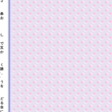
れ２
ま
箇条
にお
婚し
ま
分で
相互
姿か
なく
，誰
で，
で
まう
立を
子ど
ある
け合
めに