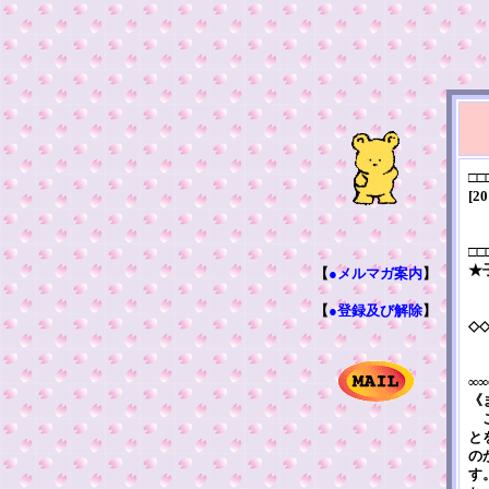
□□
[20
□□
★
【
●メルマガ案内
】
【
●登録及び解除
】
◇
∞∞
《
こ
と
の
す