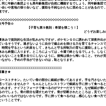
，同じ年齢の集団よりも異年齢集団が自然に機能するでしょう。同年齢集団
い合いや意地の張り合いなど，援助を不純なかたちに歪めることがあるので
意です。
◇◇◇◇◇◇◇◇◇◇◇◇◇◇◇◇◇◇◇◇◇◇◇◇◇◇◇◇◇◇◇◇◇◇
次号予告☆
【子育ち第９教則：希望を懐こう！】
どうぞお楽しみ
休みで規則的な生活が乱れがちですが，ポケモンＧＯに誘われて深夜外出
ているそうです。過ぎないように自分で歯止めを掛ける力を育てるチャンス
。時間を守るという約束をして，きちんと守る抑制力の育ちに援助しましょ
休みも終盤に入ります。ところによっては，今週で終となるでしょう。しな
ならないことを置き去りにしないように。後悔は後から悔いること。それが
いながら，予めの手当ができないのは，恥となります。
□□□□□□□□□□□□□□□□□□□□□□□□□□□□□□□□□
落書き★
ーストチキン。たいてい骨の部分に銀紙が巻いてあります。手を汚さない
思ってはいませんか？ ちゃんとしたレストランで銀紙を手に持って食べる
われます。ナイフとフォークで食べるのがマナーだそうです。なぜ銀紙が巻
るのでしょう。骨の部分を隠すためです。骨が切断されたところは，見てい
ちのいいものではないからです。手に持って食べるのは，感心しない食べ方
ということです。