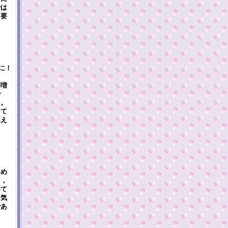
では
，要
に！
が増
で
う。
くて
見え
ため
と，
いて
て気
であ