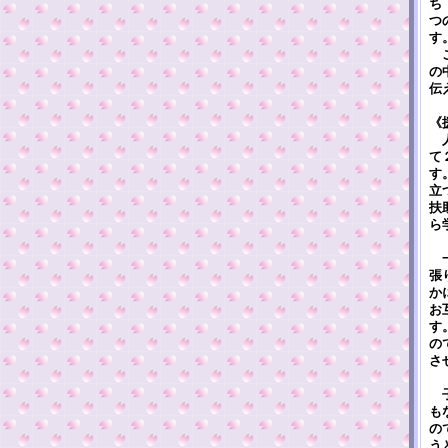
ち
つ
す
こ
の
伝
《
人
て
す
立
扶
ら
一
張
か
お
す
の
さ
子
も
の
う