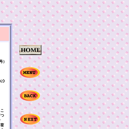
9号）
02》
るこ
育つ
で
の育