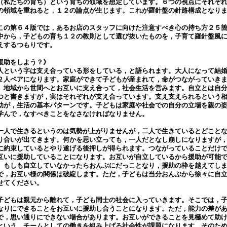
（私たちの育ち）という育ちの領域を想定しています。６つの視点にそれぞ
の領域を重ねると，１２の論点が生じます。これが羅針盤の針路構成となり
。
の第６４版では，あるお店のスタッフに向けた注意すべき心の持ち方２５
中から，子どもの育ち１２の教則として選び抜いたものを，子育て羅針盤風
えするつもりです。
援助をしよう？》
という字は支え合っている形をしている，と語られます。大人になって結
２人ペアになります。家庭ができて子どもが産まれて，命がつながっていき
。地域から世間へとお互いに支え合って，社会生活を営みます。自立とは自
つと書きますが，実はそれぞれが支え合っています。支え支えられるという
助が，生活の基本パターンです。子どもは家庭や社会での自分の立場を親の
学んで，なすべきことをなさなければなりません。
人で生きるというのは気勢が上がりませんが，二人で生きているとどこと
り合いが出てきます。何かを思い立っても，一人だとなし崩しになりますが
に約束しているとやり遂げる後押しが得られます。つながっていることだけ
互いに援助していることになります。お互いが自立しているから援助が可能
。もしも自立していなかったらおんぶにだっことなり，援助の枠を越えてし
で，お互い様の関係は破綻します。ただ，子どもは当分おんぶから徐々に自
せてください。
どもは親元から離れて，子ども同士の社会に入っていきます。そこでは，
なりにできることをお互いに援助し合うことになります。ただ，能力の差が
で，思い通りにできない場合があります。お互いができることを見極めて助
という，チームとしての働きを組み上げる社会性が課題になります。そのた