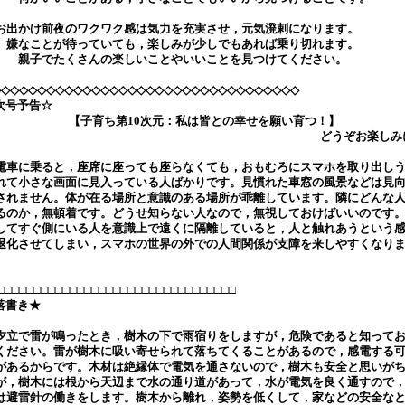
出かけ前夜のワクワク感は気力を充実させ，元気溌剌になります。
なことが待っていても，楽しみが少しでもあれば乗り切れます。
子でたくさんの楽しいことやいいことを見つけてください。
◇◇◇◇◇◇◇◇◇◇◇◇◇◇◇◇◇◇◇◇◇◇◇◇◇◇◇◇◇◇◇◇◇◇
次号予告☆
【子育ち第10次元：私は皆との幸せを願い育つ！】
どうぞお楽しみ
車に乗ると，座席に座っても座らなくても，おもむろにスマホを取り出し
れて小さな画面に見入っている人ばかりです。見慣れた車窓の風景などは見
されません。体が在る場所と意識のある場所が乖離しています。隣にどんな
るのか，無頓着です。どうせ知らない人なので，無視しておけばいいのです
してすぐ側にいる人を意識上で遠くに隔離していると，人と触れあうという
退化させてしまい，スマホの世界の外での人間関係が支障を来しやすくなり
。
□□□□□□□□□□□□□□□□□□□□□□□□□□□□□□□□□
落書き★
立で雷が鳴ったとき，樹木の下で雨宿りをしますが，危険であると知って
ください。雷が樹木に吸い寄せられて落ちてくることがあるので，感電する
があるからです。木材は絶縁体で電気を通さないので，樹木も安全と思いが
が，樹木には根から天辺まで水の通り道があって，水が電気を良く通すので
は避雷針の働きをします。樹木から離れ，姿勢を低くして，家などの安全な