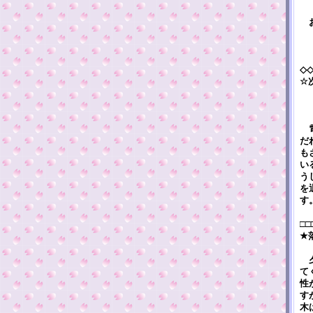
お
嫌
親
◇
☆
電
だ
も
い
う
を
す
□□
★
夕
て
性
す
木