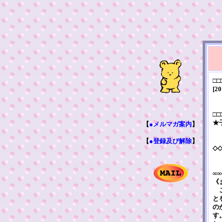
□□
[20
□□
★
【
●メルマガ案内
】
【
●登録及び解除
】
◇
∞∞
《
こ
と
の
す