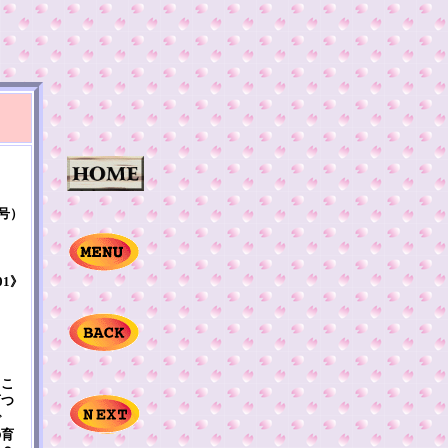
9号）
01》
るこ
育つ
で
の育