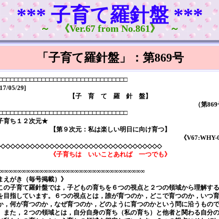
*** 子育て羅針盤 ***
～ 《Ver.67 from No.861》 ～
「子育て羅針盤」：第869号
□□□□□□□□□□□□□□□□□□□□□□□□□□□□□□□□□
17/05/29]
【子 育 て 羅 針 盤】
（第86
□□□□□□□□□□□□□□□□□□□□□□□□□□□□□□□□□
子育ち１２次元★
【第９次元：私は楽しい明日に向け育つ】
《V67:WHY-
◇◇◇◇◇◇◇◇◇◇◇◇◇◇◇◇◇◇◇◇◇◇◇◇◇◇◇◇◇◇◇◇◇◇
《子育ちは いいことあれば 一つでも》
∞∞∞∞∞∞∞∞∞∞∞∞∞∞∞∞∞∞∞∞∞∞∞∞∞∞∞∞∞∞∞∞∞
まえがき（毎号掲載）》
の子育て羅針盤では，子どもの育ちを６つの視点と２つの領域から理解す
を目指しています。６つの視点とは，誰が育つのか，どこで育つのか，いつ
か，何が育つのか，なぜ育つのか，どのように育つのかという問に沿うもの
。また，２つの領域とは，自分自身の育ち（私の育ち）と他者と関わる自分