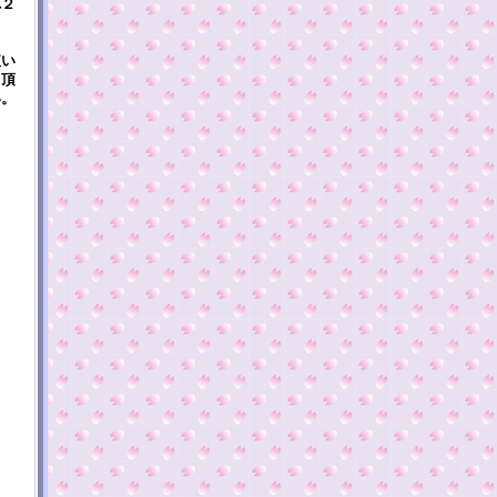
れ２
ま
短い
て頂
い。