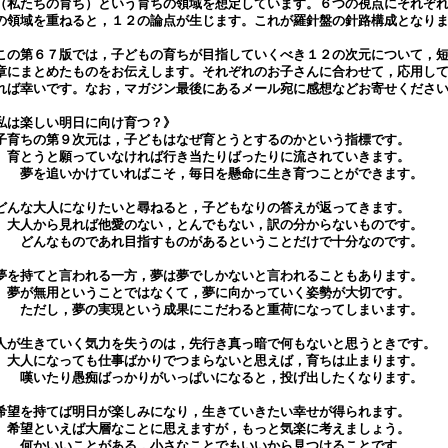
（私たちの育ち）という育ちの領域を想定しています。６つの視点にそれぞ
の領域を重ねると，１２の論点が生じます。これが羅針盤の針路構成となり
。
の第６７版では，子どもの育ちが目指していくべき１２の次元について，
章にまとめたものをお伝えします。それぞれのお子さんに合わせて，応用し
れば幸いです。なお，マガジン最後にあるメール宛に感想などお寄せくださ
私は楽しい明日に向け育つ？》
育ちの第９次元は，子どもはなぜ育とうとするのかという指標です。
とうと願っていなければ行き当たりばったりに流されていきます。
を追いかけていればこそ，毎日を懸命に生き育つことができます。
んな大人になりたいと尋ねると，子どもなりの答えが返ってきます。
人から見れば他愛のない，とんでもない，訳の分からないものです。
んなものであれ目指すものがあるということだけで十分なのです。
を持てと言われる一方，夢は夢でしかないと言われることもあります。
が無用ということではなくて，夢に向かっていく姿勢が大切です。
だし，夢の実現という成果にこだわると重荷になってしまいます。
が生きていく気力を失うのは，先行き真っ暗で何もないと思うときです。
人になっても仕事ばかりでつまらないと思えば，育ちは止まります。
いたり愚痴ばっかりがいっぱいになると，投げ出したくなります。
望を持てば明日が楽しみになり，生きていきたい幸せが得られます。
望といえば大層なことに思えますが，もっと気楽に考えましょう。
かいいことがある，小さなことでもいいから見つけることです。