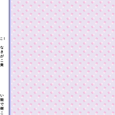
に！
うな
向き
人が
。こ
感覚
ま
おい
可能
ちで
，樹
とこ