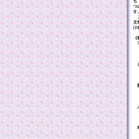
ち
つ
す
こ
文
け
《
子
育
夢
ど
大
ど
夢
夢
た
人
大
嘆
希
希
何