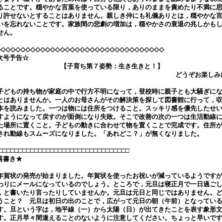
ることです。穏やかな言葉を使っている限り，ありのままを責めたり不満に
り許せないとすることはありません。親しき仲にも礼儀ありとは，穏やかな
いを忘れないことです。家族間の悲劇の増加は，穏やかさの衰退の兆しかも
せん。
◇◇◇◇◇◇◇◇◇◇◇◇◇◇◇◇◇◇◇◇◇◇◇◇◇◇◇◇◇◇◇◇◇◇
次号予告☆
【子育ち第７姿勢：生き生きと！】
どうぞお楽しみ
どもの持ち物が家庭の中で行方不明になって，登校時に親子とも大騒ぎに
とはありませんか。一人のお母さんがその解決策を探して図書館に行って，
本を読みました。一つは物には住所をつけること。スッキリ感を優先したせ
すようになって戻すのが面倒になり失敗。そこで改善の次の一つは生活動線
た場所に置くこと。子どもの動きに合わせて物を置くことで完成です。住所
され動線もスムーズになりました。「あれどこ？」が無くなりました。
□□□□□□□□□□□□□□□□□□□□□□□□□□□□□□□□□
落書き★
賀状の発売が始まりました。年賀状を使ったお祝いが減っているようです
わりにメールになっているのでしょう。ところで，元旦は寝正月で一日過ご
，と書いたり言ったりしていませんか。元旦は元日と同じではありません。
うこと？ 元旦は初日の出のことで，広がって元日の朝（午前）となってい
す。旦という字は，地平線（一）から太陽（日）が出てきたことを表す象形
す。正月早々間違えることのないように注意してください。ちょっと早いで