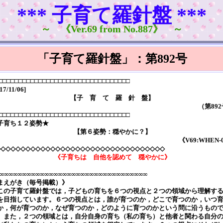
*** 子育て羅針盤 ***
～ 《Ver.69 from No.887》 ～
「子育て羅針盤」：第892号
□□□□□□□□□□□□□□□□□□□□□□□□□□□□□□□□□
17/11/06]
【子 育 て 羅 針 盤】
（第89
□□□□□□□□□□□□□□□□□□□□□□□□□□□□□□□□□
子育ち１２姿勢★
【第６姿勢：穏やかに？】
《V69:WHEN-
◇◇◇◇◇◇◇◇◇◇◇◇◇◇◇◇◇◇◇◇◇◇◇◇◇◇◇◇◇◇◇◇◇◇
《子育ちは 自他を認めて 穏やかに》
∞∞∞∞∞∞∞∞∞∞∞∞∞∞∞∞∞∞∞∞∞∞∞∞∞∞∞∞∞∞∞∞∞
まえがき（毎号掲載）》
の子育て羅針盤では，子どもの育ちを６つの視点と２つの領域から理解す
を目指しています。６つの視点とは，誰が育つのか，どこで育つのか，いつ
か，何が育つのか，なぜ育つのか，どのように育つのかという問に沿うもの
。また，２つの領域とは，自分自身の育ち（私の育ち）と他者と関わる自分