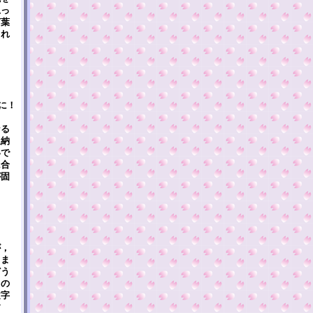
思っ
言葉
しれ
に！
なる
収納
いで
に合
が固
が，
しま
どう
るの
文字
す