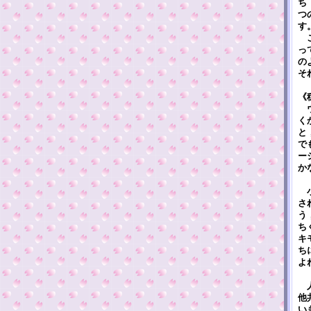
ち
つ
す
こ
っ
の
そ
《
ウ
く
と
で
ー
か
小
さ
う
ち
キ
ち
よ
人
他
い