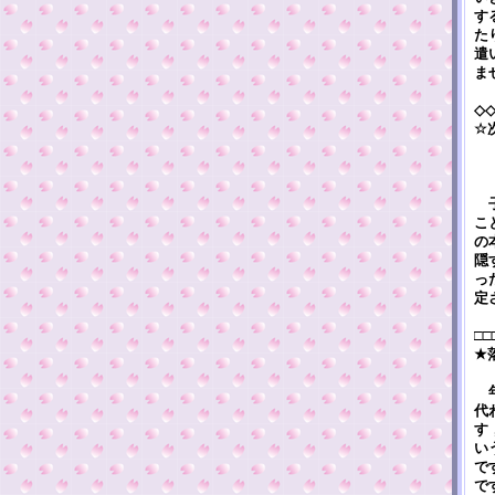
す
た
遣
ま
◇
☆
子
こ
の
隠
っ
定
□□
★
年
代
す
い
で
で