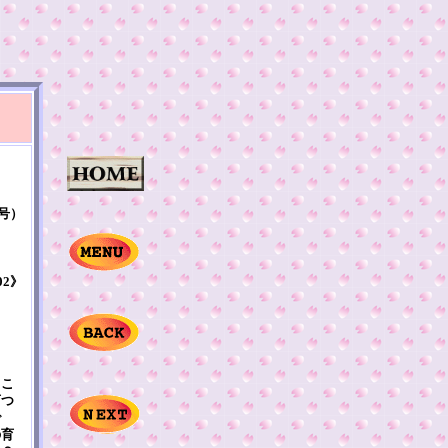
2号）
02》
るこ
育つ
で
の育