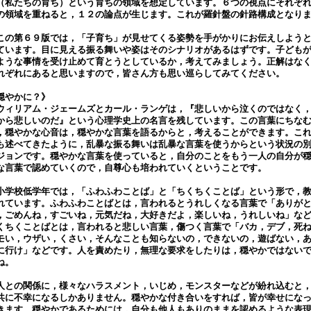
（私たちの育ち）という育ちの領域を想定しています。６つの視点にそれぞ
の領域を重ねると，１２の論点が生じます。これが羅針盤の針路構成となり
。
の第６９版では，「子育ち」が見せてくる姿勢を手がかりにお伝えしよう
ています。目に見える振る舞いや姿はそのシナリオがあるはずです。子ども
ような事情を受け止めて育とうとしているか，考えてみましょう。正解はな
れぞれにあると思いますので，皆さん方も思い巡らしてみてください。
穏やかに？》
ィリアム・ジェームズとカール・ランゲは，『悲しいから泣くのではなく
から悲しいのだ』という心理学史上の名言を残しています。この言葉にちな
，穏やかな心音は，穏やかな言葉を語るからと，考えることができます。こ
も述べてきたように，乱暴な振る舞いは乱暴な言葉を使うからという状況の
ジョンです。穏やかな言葉を使っていると，自分のことをもう一人の自分が
な言葉で認めていくので，自尊心も培われていくということです。
学校低学年では，「ふわふわことば」と「ちくちくことば」という形で，
れています。ふわふわことばとは，言われるとうれしくなる言葉で「ありが
，ごめんね，すごいね，元気だね，大好きだよ，楽しいね，うれしいね」な
くちくことばとは，言われると悲しい言葉，傷つく言葉で「バカ，デブ，死
モい，ウザい，くさい，そんなことも知らないの，できないの，遊ばない，
に行け」などです。人を責めたり，無理な要求をしたりは，穏やかではない
ね。
との関係に，様々なハラスメント，いじめ，モンスターなどが紛れ込むと
共に不幸になるしかありません。穏やかな付き合いをすれば，皆が幸せにな
きます。穏やかであるためには，自分も他人もありのままを認めるような表