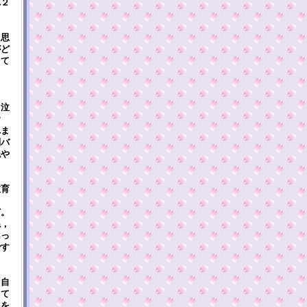
れ２
ま
と思
がど
くて
，泣
む
れま
別バ
穏や
教育
と
ど。
ね，
あっ
です
，自
って
現を