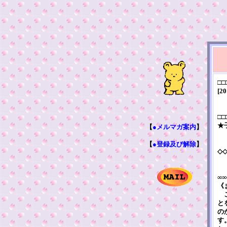
□□
[20
□□
★
【
●メルマガ案内
】
【
●登録及び解除
】
◇
∞∞
《
こ
と
の
す