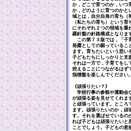
か，どこで育つのか，いつ
か，どのように育つのかと
域とは，自分自身の育ち（
（私たちの育ち）という育
にそれぞれ２つの領域を重
羅針盤の針路構成となりま
この第７３版では，「子育
発露としての願っているこ
ます。育ちたいという思い
子どもたちにしっかりと支
それは一方で，子育てをし
控えることにつながるはず
指標盤を楽しんでください
《頑張りたい？》
学校行事の参観や運動会な
が頑張る姿を見せてくれま
と頑張っています。ところ
ます。頑張りたいのか，頑
す。それを選ばせているの
れば子どもは頑張りたいと
ことでしょう。子どもの意