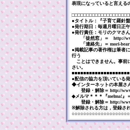
表現になっていると言える
□□□□□□□□□□□□□□□□□□□□
●タイトル：『子育て羅針盤』 [Ko
●発行期日：毎週月曜日正午（
●発行責任：モリのクマさ
「徒然窓」＝ http://www5a.
「連絡先」＝ mori-bear※m
●掲載記事の著作権は筆者
行う
ことはできません。事前に
さい。
■■■■■■■■■■■■■■■■■■■■
●配信の協力を頂いている
◆インターネットの本屋さん『まぐま
登録・解除＝ http://www.mag
◆メルマ＊＊＊『melma!』＝ htt
登録・解除＝ http://www.me
※解除される方は，登録さ
○○○○○○○○○○○○○○○○○○○○