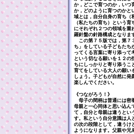
か，どこで育つのか，いつ
か，どのように育つのかと
域とは，自分自身の育ち（
（私たちの育ち）という育
にそれぞれ２つの領域を重
羅針盤の針路構成となりま
この第７５版では，第７３
ち」をしている子どもたち
ってくる言葉に寄り添って
という切なる願いを１２の
ちにしっかりと寄り添うこ
育てをしている大人の願い
しょう。子どもが自然に発
楽しんでください。
《つながろう！》
母子の間柄は普通には密着
母親と一心同体と思い込ん
て，自分と母親は違うとい
す。私という自分意識は人
の次の段階として，違うけ
ようになります。父親や兄