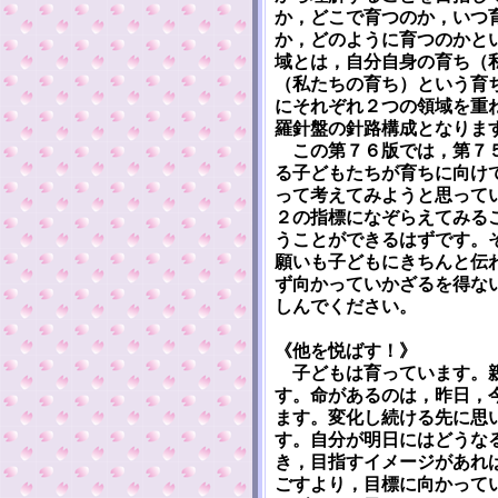
か，どこで育つのか，いつ
か，どのように育つのかと
域とは，自分自身の育ち（
（私たちの育ち）という育
にそれぞれ２つの領域を重
羅針盤の針路構成となりま
この第７６版では，第７５
る子どもたちが育ちに向け
って考えてみようと思って
２の指標になぞらえてみる
うことができるはずです。
願いも子どもにきちんと伝
ず向かっていかざるを得な
しんでください。
《他を悦ばす！》
子どもは育っています。親
す。命があるのは，昨日，
ます。変化し続ける先に思
す。自分が明日にはどうな
き，目指すイメージがあれ
ごすより，目標に向かって