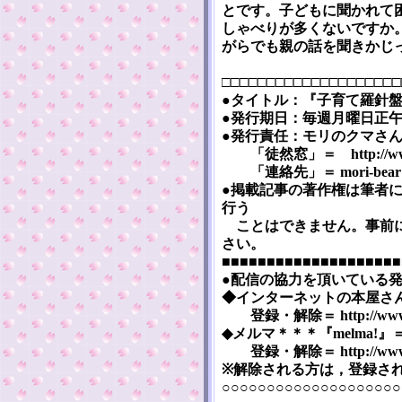
とです。子どもに聞かれて
しゃべりが多くないですか
がらでも親の話を聞きかじ
□□□□□□□□□□□□□□□□□□□□
●タイトル：『子育て羅針盤』 [Ko
●発行期日：毎週月曜日正午（
●発行責任：モリのクマさ
「徒然窓」＝ http://www5a.
「連絡先」＝ mori-bear※m
●掲載記事の著作権は筆者
行う
ことはできません。事前に
さい。
■■■■■■■■■■■■■■■■■■■■
●配信の協力を頂いている
◆インターネットの本屋さん『まぐま
登録・解除＝ http://www.mag
◆メルマ＊＊＊『melma!』＝ htt
登録・解除＝ http://www.me
※解除される方は，登録さ
○○○○○○○○○○○○○○○○○○○○