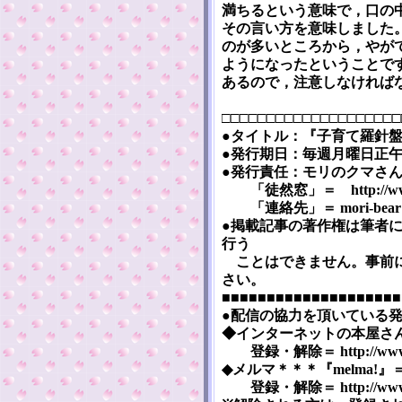
満ちるという意味で，口の
その言い方を意味しました
のが多いところから，やが
ようになったということで
あるので，注意しなければ
□□□□□□□□□□□□□□□□□□□□
●タイトル：『子育て羅針盤』 [Ko
●発行期日：毎週月曜日正午（
●発行責任：モリのクマさ
「徒然窓」＝ http://www5a.
「連絡先」＝ mori-bear※m
●掲載記事の著作権は筆者
行う
ことはできません。事前に
さい。
■■■■■■■■■■■■■■■■■■■■
●配信の協力を頂いている
◆インターネットの本屋さん『まぐま
登録・解除＝ http://www.mag
◆メルマ＊＊＊『melma!』＝ htt
登録・解除＝ http://www.me