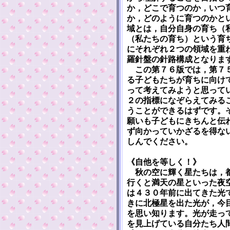
か，どこで育つのか，いつ
か，どのように育つのかと
域とは，自分自身の育ち（
（私たちの育ち）という育
にそれぞれ２つの領域を重
羅針盤の針路構成となりま
この第７６版では，第７５
る子どもたちが育ちに向け
って考えてみようと思って
２の指標になぞらえてみる
うことができるはずです。
願いも子どもにきちんと伝
ず向かっていかざるを得な
しんでください。
《自他を等しく！》
秋の空に輝く星たちは，都
行くと満天の星といった夜
は４３０年前に出てきた光
きに北極星を出た光が，今
を思い知ります。光が走っ
を見上げている自分たち人