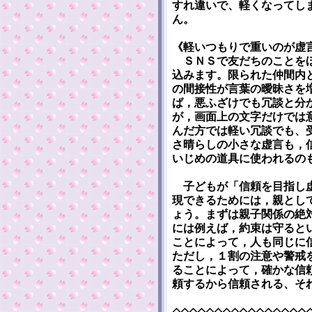
すれ違いで、軽くなってし
ん。
《軽いつもりで重いのが虚
ＳＮＳで友だちのことをほ
込みます。限られた仲間内
の間接性が言葉の曖昧さを
ば，悪ふざけでも冗談と分
が，画面上の文字だけでは
んだ方では軽い冗談でも、
さ晴らしの小さな虚言も，
いじめの道具に使われるの
子どもが「信頼を目指し虚
現できるためには，親とし
ょう。まずは親子関係の絶
には例えば，約束は守ると
ことによって，人も同じに
ただし，１割の注意や警戒
ることによって，確かな信
頼するから信頼される、そ
◇◇◇◇◇◇◇◇◇◇◇◇◇◇◇◇