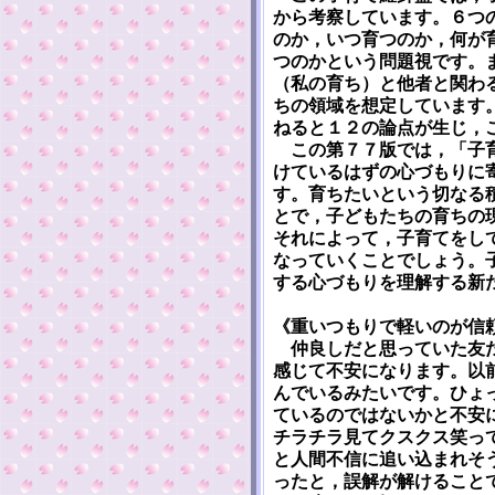
から考察しています。６つ
のか，いつ育つのか，何が
つのかという問題視です。
（私の育ち）と他者と関わ
ちの領域を想定しています
ねると１２の論点が生じ，
この第７７版では，「子育
けているはずの心づもりに
す。育ちたいという切なる
とで，子どもたちの育ちの
それによって，子育てをし
なっていくことでしょう。
する心づもりを理解する新
《重いつもりで軽いのが信
仲良しだと思っていた友だ
感じて不安になります。以
んでいるみたいです。ひょ
ているのではないかと不安
チラチラ見てクスクス笑っ
と人間不信に追い込まれそ
ったと，誤解が解けること