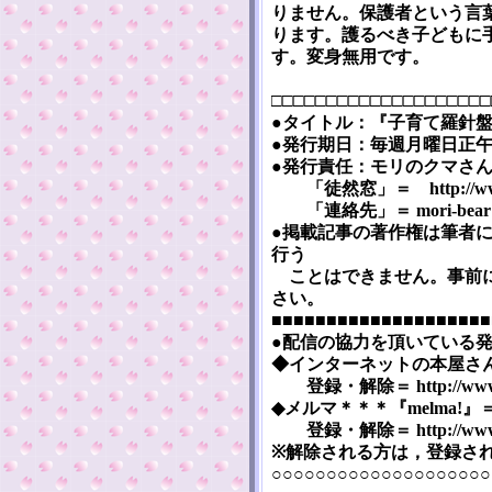
りません。保護者という言
ります。護るべき子どもに
す。変身無用です。
□□□□□□□□□□□□□□□□□□□□
●タイトル：『子育て羅針盤』 [Ko
●発行期日：毎週月曜日正午（
●発行責任：モリのクマさ
「徒然窓」＝ http://www5a.
「連絡先」＝ mori-bear※m
●掲載記事の著作権は筆者
行う
ことはできません。事前に
さい。
■■■■■■■■■■■■■■■■■■■■
●配信の協力を頂いている
◆インターネットの本屋さん『まぐま
登録・解除＝ http://www.mag
◆メルマ＊＊＊『melma!』＝ htt
登録・解除＝ http://www.me
※解除される方は，登録さ
○○○○○○○○○○○○○○○○○○○○