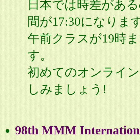
日本では時差がある
間が17:30になりま
午前クラスが19時
す。
初めてのオンライン
しみましょう!
98th M
atio
MM Intern