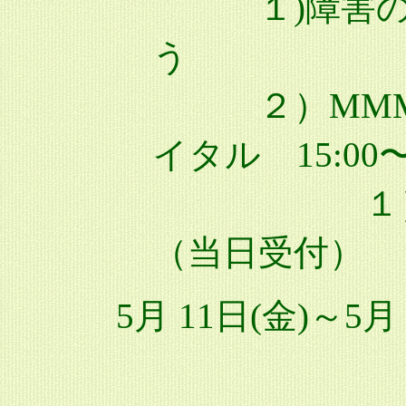
１)障害のあ
う 13:0
２）MMM J
イタル 15:00〜1
１）２）
（当日受付）
5月 11日(金)～5月