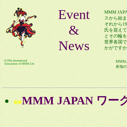
Event
MMM J
スから始ま
それから1
&
氏を迎えて
とその輪を
News
世界各国で
かがですか
(C)The International
MMM
Association of MMM Ltd
各地の
MMM JAPAN ワー