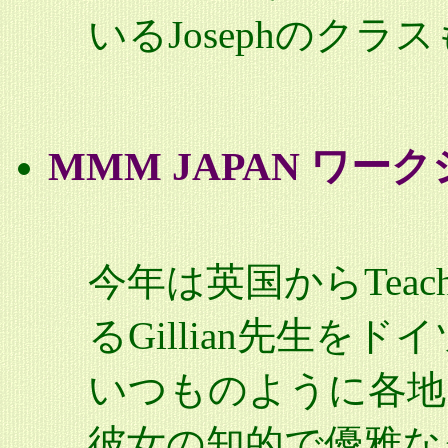
いるJosephのク
MMM JAPAN ワーク
今年は英国からTea
るGillian先生を
いつものように各地
彼女の知的で優雅な