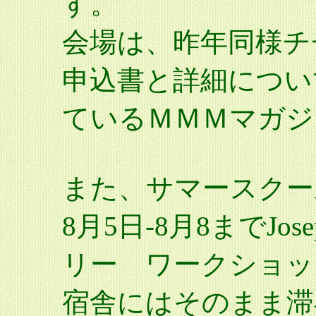
す。
会場は、昨年同様チ
申込書と詳細につい
ているＭＭＭマガジ
また、サマースクー
8月5日-8月8までJos
リー ワークショッ
宿舎にはそのまま滞