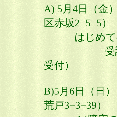
A) 5月4日（
区赤坂2−5−5）
はじめてのMMM
受講料 
受付）
B)5月6日（
荒戸3−3−39）