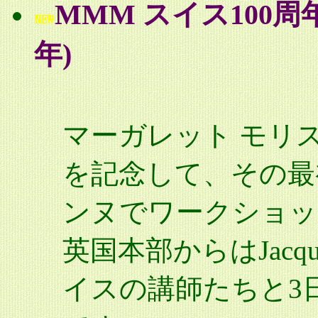
MMM スイス100周
年)
マーガレット モリ
を記念して、その最初
ンヌでワークショッ
英国本部からはJacque
イスの講師たちと3