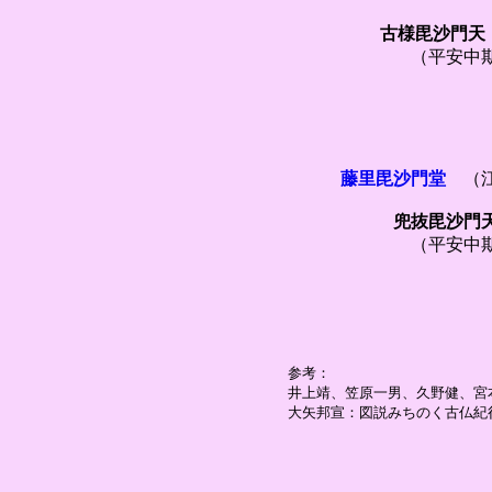
古様毘沙門天
（平安中期１
藤里毘沙門堂
（
兜抜毘沙門
（平安中
参考：
井上靖、笠原一男、久野健、宮
大矢邦宣：図説みちのく古仏紀