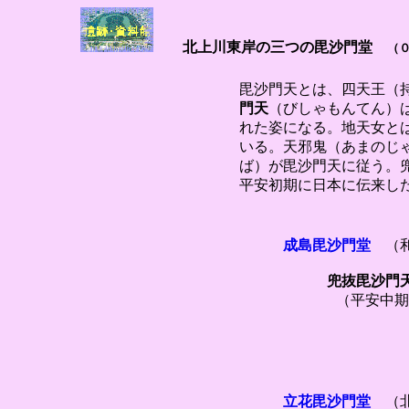
北上川東岸の三つの毘沙門堂
（
毘沙門天とは、四天王（
門天
（びしゃもんてん）
れた姿になる。地天女と
いる。天邪鬼（あまのじ
ば）が毘沙門天に従う。
平安初期に日本に伝来し
成島毘沙門堂
（
兜抜毘沙門
（平安中期１
立花毘沙門堂
（