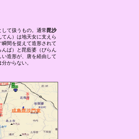
として扱うもの。通常
毘沙
んてん）は地天女に支えら
す瞬間を捉えて造形されて
らんば）と毘藍婆（びらん
しい造形が、唐を経由して
は分からない。