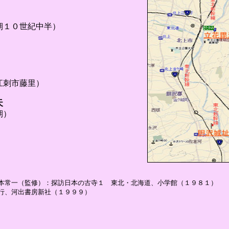
０世紀中半）
江刺市藤里）
天
期）
本常一（監修）：探訪日本の古寺１ 東北・北海道、小学館（１９８１）
行、河出書房新社（１９９９）