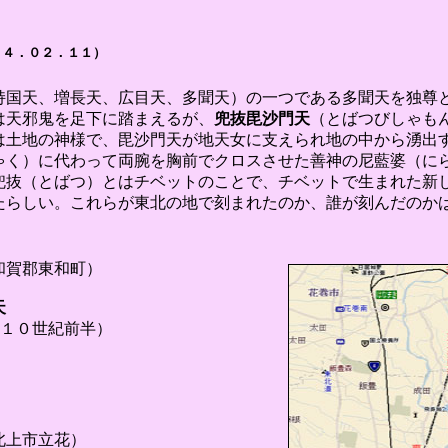
０４．０２．１１）
持国天、増長天、広目天、多聞天）の一つである多聞天を独尊
は天邪鬼を足下に踏まえるが、
兜抜毘沙門天
（とばつびしゃも
は土地の神様で、毘沙門天が地天女に支えられ地の中から湧出
ゃく）に代わって両腕を胸前でクロスさせた善神の尼藍婆（に
兜抜（とばつ）とはチベットのことで、チベットで生まれた新
たらしい。これらが東北の地で刻まれたのか、誰が刻んだのか
和賀郡東和町）
天
０世紀前半）
北上市立花）