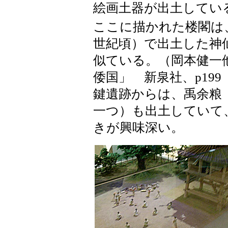
絵画土器が出土してい
ここに描かれた楼閣は
世紀頃）で出土した神
似ている。（岡本健一
倭国」 新泉社、p19
鍵遺跡からは、禹余粮
一つ）も出土していて
きが興味深い。