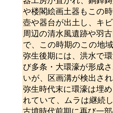
器工房が置かれ、銅鐸鋳
や楼閣絵画土器もこの時
壺や器台が出土し、キ
周辺の清水風遺跡や羽古
で、この時期のこの地
弥生後期には、洪水で環
び多条・大環濠が形成
いが、区画溝が検出さ
弥生時代末に環濠は埋
れていて、ムラは継続
古墳時代前期に再び一部