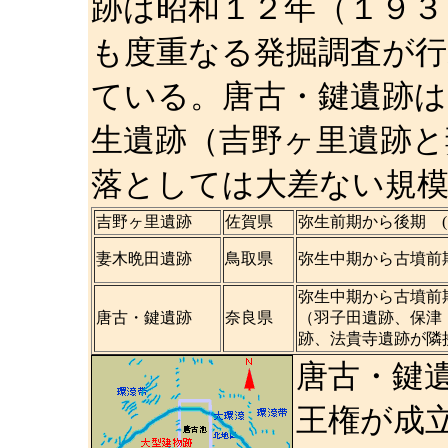
跡は昭和１２年（１９３
も度重なる発掘調査が行
ている。唐古・鍵遺跡は
生遺跡（吉野ヶ里遺跡と
落としては大差ない規
吉野ヶ里遺跡
佐賀県
弥生前期から後期 (11
妻木晩田遺跡
鳥取県
弥生中期から古墳前期初
弥生中期から古墳前
唐古・鍵遺跡
奈良県
（羽子田遺跡、保津
跡、法貴寺遺跡が隣
唐古・鍵
王権が成