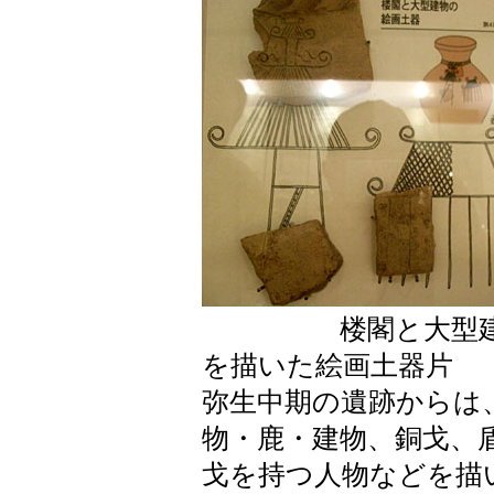
楼閣と大型建
を描いた絵画土器片
弥生中期の遺跡からは
物・鹿・建物、銅戈、
戈を持つ人物などを描