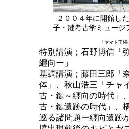
２００４年に開館し
子・鍵考古学ミュージ
「ヤマト王権
特別講演；石野博信「
纒向ー」
基調講演；藤田三郎「
体」、秋山浩三「チャ
古・鍵～纒向の時代」
古・鍵遺跡の時代」、
巡る諸問題ー纒向遺跡
墳出現前後のキビとヤ