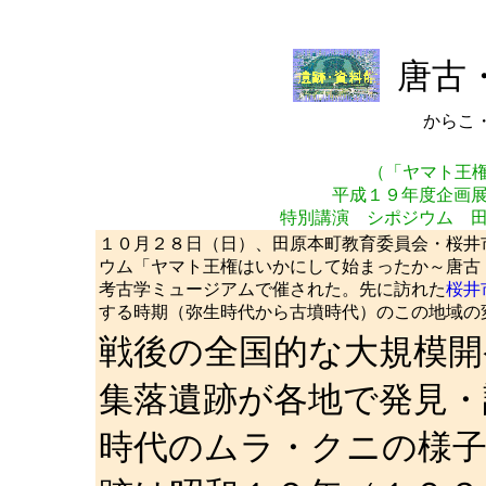
唐古
からこ
（「ヤマト王
平成１９年度企画
特別講演 シポジウム 
１０月２８日（日）、田原本町教育委員会・桜井
ウム「ヤマト王権はいかにして始まったか～唐古
考古学ミュージアムで催された。先に訪れた
桜井
する時期（弥生時代から古墳時代）のこの地域の
戦後の全国的な大規模開
集落遺跡が各地で発見・
時代のムラ・クニの様