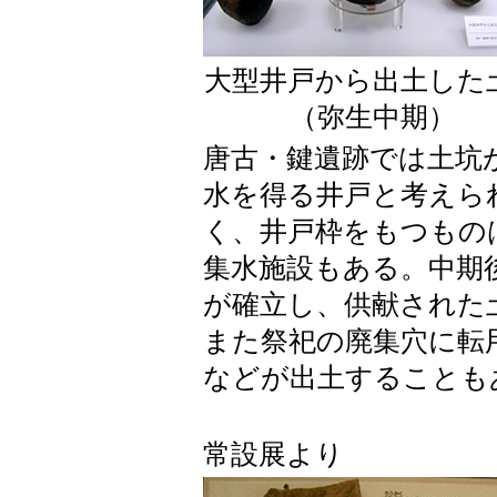
大型井戸から出土した
（弥生中期）
唐古・鍵遺跡では土坑
水を得る井戸と考えら
く、井戸枠をもつもの
集水施設もある。中期
が確立し、供献された
また祭祀の廃集穴に転
などが出土することも
常設展より