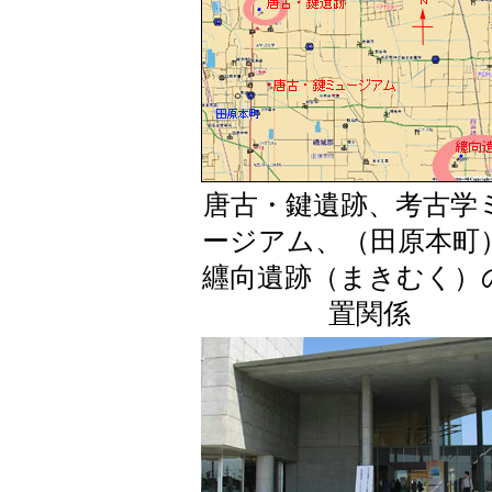
唐古・鍵遺跡、考古学
ージアム、（田原本町
纒向遺跡（まきむく）
置関係