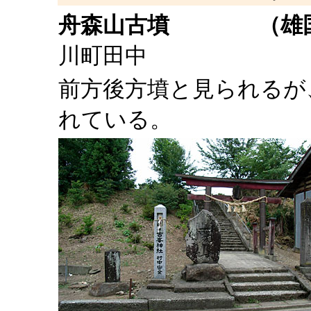
舟森山古墳
（雄国山
川町田
前方後方墳と見られるが
れている。