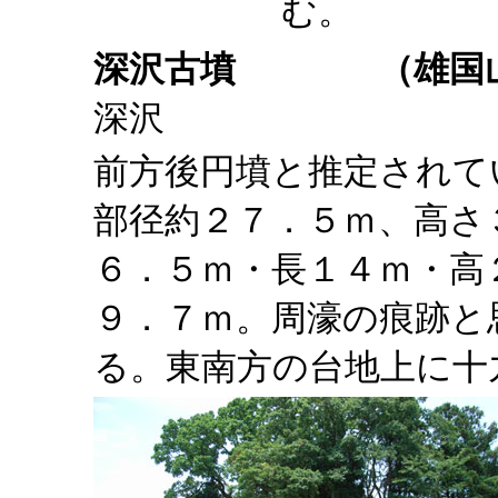
む。
深沢古墳
（雄国山麓
深
前方後円墳と推定されて
部径約２７．５ｍ、高さ
６．５ｍ・長１４ｍ・高
９．７ｍ。周濠の痕跡と
る。東南方の台地上に十