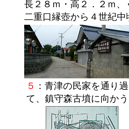
長２８ｍ・高２．２ｍ、
二重口縁壺から４世紀中
５
：青津の民家を通り過
て、鎮守森古墳に向かう