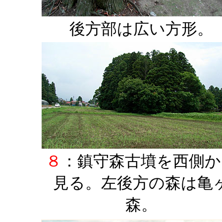
後方部は広い方形。
８
：鎮守森古墳を西側か
見る。左後方の森は亀
森。