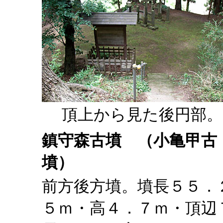
頂上から見た後円部。
鎮守森古墳
（小亀甲古
墳）
前方後方墳。墳長５５．
５ｍ・高４．７ｍ・頂辺