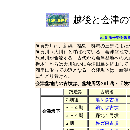
越後と会津の
a.
新潟平野を散
阿賀野川は、新潟・福島・群馬の三県にまた
阿賀川（大川）と呼ばれている。会津盆地で
只見川が合流する。古代から会津盆地への入
栃木）からは大川沿いに会津田島を経由して
湖岸に沿っての道となる。会津坂下は、新潟
にたどり着ける。
会津盆地内の古墳は、盆地周辺の山岳・丘陵
築造期
古墳名
２期後
亀ケ森古墳
３－４期
鎮守森古墳
会津坂下
３－４期
森北１号墳
２期
杵ガ森古墳