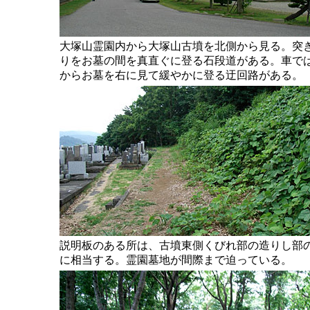
大塚山霊園内から大塚山古墳を北側から見る。突
りをお墓の間を真直ぐに登る石段道がある。車で
からお墓を右に見て緩やかに登る迂回路がある。
説明板のある所は、古墳東側くびれ部の造りし部
に相当する。霊園墓地が間際まで迫っている。