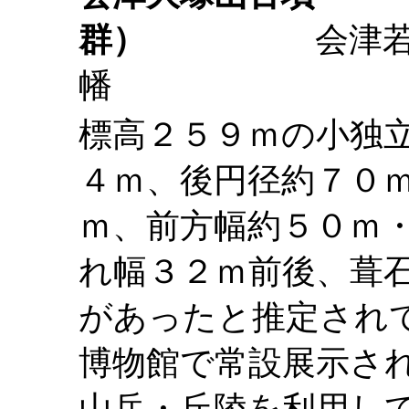
群）
会津若松市
標高２５９ｍの小独
４ｍ、後円径約７０
ｍ、前方幅約５０ｍ
れ幅３２ｍ前後、葺
があったと推定され
博物館で常設展示さ
山岳・丘陵を利用し