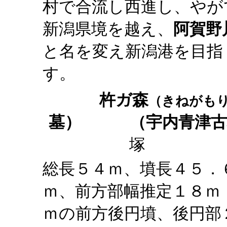
村で合流し西進し、やが
新潟県境を越え、
阿賀野
と名を変え新潟港を目指
す。
杵ガ森
（きねがも
墓）
（宇内青津古
総長５４ｍ、墳長４５．
ｍ、前方部幅推定１８ｍ
ｍの前方後円墳、後円部