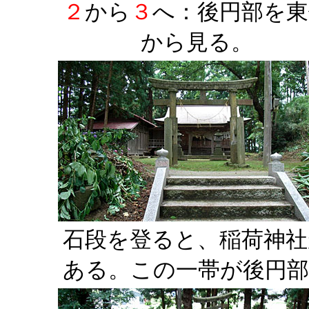
２
から
３
へ：後円部を東
から見る。
石段を登ると、稲荷神社
ある。この一帯が後円部