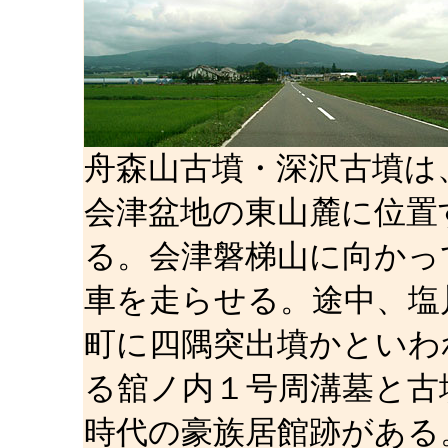
舟森山古墳・深沢古墳は
会津盆地の東山麓に位置
る。会津磐梯山に向かっ
車を走らせる。途中、塩
町に四隅突出墳かといわ
る舘ノ内１号周溝墓と古
時代の豪族居館跡がある