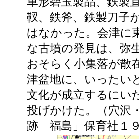
車形碧玉製品、鉄製
靫、鉄斧、鉄製刀子
はなかった。会津に
な古墳の発見は、弥
おそらく小集落が散
津盆地に、いったい
文化が成立するにい
投げかけた。（穴沢
跡 福島」保育社１