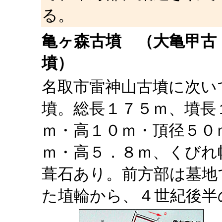
る。
亀ヶ森古墳
（大亀甲古
墳）
名取市雷神山古墳に次い
墳。総長１７５ｍ、墳長
ｍ・高１０ｍ・頂径５０
ｍ・高５．８ｍ、くびれ
葺石あり。前方部は墓地
た埴輪から、４世紀後半