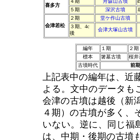
４期
舟森山古墳
喜多方
５期
深沢古墳
２期
堂ケ作山古墳
会津若松
３期、4c
会津大塚山古墳
後
編年
１期
２期
標本
箸墓古墳
桜井
古墳時代
前期
上記表中の編年は、近
よる。文中のデータも
会津の古墳は越後（新
４期）の古墳が多く、
いない。逆に、同じ福
は、中期・後期の古墳