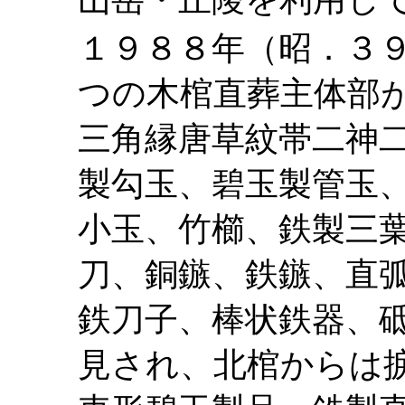
１９８８年（昭．３
つの木棺直葬主体部
三角縁唐草紋帯二神
製勾玉、碧玉製管玉
小玉、竹櫛、鉄製三
刀、銅鏃、鉄鏃、直
鉄刀子、棒状鉄器、
見され、北棺からは