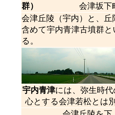
群）
会津坂下町大
会津丘陵（宇内）と、丘
含めて宇内青津古墳群と
る。
宇内青津
には、弥生時代
心とする会津若松とは
会津丘陵を下