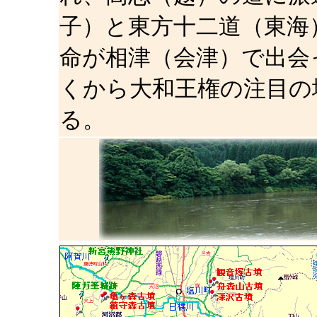
子）と東方十二道（東海
命が相津（会津）で出会
くから大和王権の注目の
る。