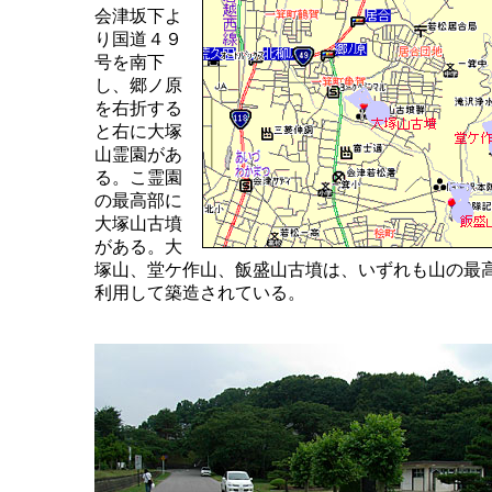
会津坂下よ
り国道４９
号を南下
し、郷ノ原
を右折する
と右に大塚
山霊園があ
る。こ霊園
の最高部に
大塚山古墳
がある。大
塚山、堂ケ作山、飯盛山古墳は、いずれも山の最
利用して築造されている。