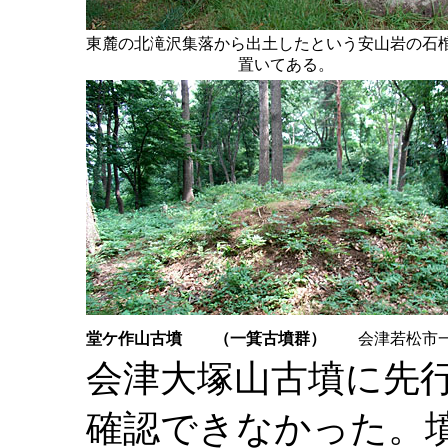
東麓の北滝沢集落から出土したという安山岩の石
置いてある。
堂ケ作山古墳
（一箕古墳群）
会津若松市
会津大塚山古墳に先
確認できなかった。