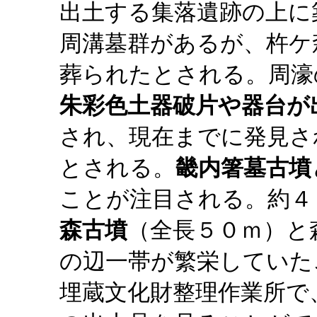
出土する集落遺跡の上に
周溝墓群があるが、杵ケ
葬られたとされる。周濠
朱彩色土器破片や器台が
され、現在までに発見さ
とされる。
畿内箸墓古墳
ことが注目される。約４
森古墳
（全長５０ｍ）と
の辺一帯が繁栄していた
埋蔵文化財整理作業所で