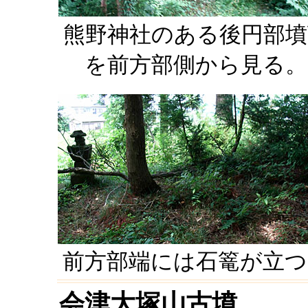
熊野神社のある後円部墳
を前方部側から見る。
前方部端には石篭が立つ
会津大塚山古墳
（