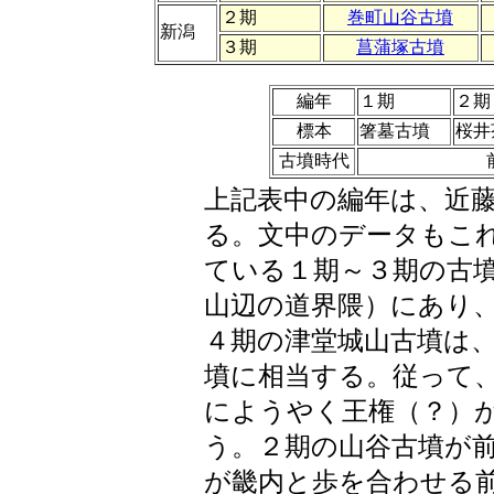
２期
巻町山谷古墳
新潟
３期
菖蒲塚古墳
編年
１期
２期
標本
箸墓古墳
桜井
古墳時代
上記表中の編年は、近
る。文中のデータもこ
ている１期～３期の古
山辺の道界隈）にあり
４期の津堂城山古墳は
墳に相当する。従って
にようやく王権（？）
う。２期の山谷古墳が
が畿内と歩を合わせる