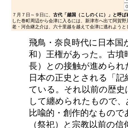
７月７日～９日に、
古代「越国（こしのくに）」と呼ば
した巻町周辺から会津に入るには、新津市へ出て阿賀野
老・河合継之介は、六十里越を越えて会津に逃れようと
飛鳥・奈良時代に日本国
和）王権があった。古墳
長）との接触が進められ
日本の正史とされる「記
ている。それ以前の歴史
して纏められたもので、
比喩的・創作的なもので
（祭祀）と宗教以前の信