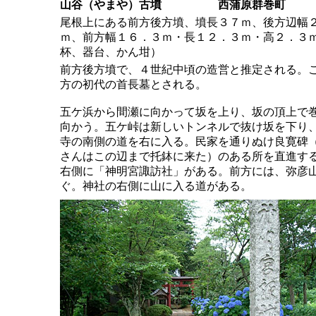
山谷（やまや）古墳
西蒲原
尾根上にある前方後方墳、墳長３７ｍ、後方辺幅２
ｍ、前方幅１６．３ｍ・長１２．３ｍ・高２．３
杯、器台、かん坩）
前方後方墳で、４世紀中頃の造営と推定される。
方の初代の首長墓とされる。
五ケ浜から間瀬に向かって坂を上り、坂の頂上で
向かう。五ケ峠は新しいトンネルで抜け坂を下り
寺の南側の道を右に入る。民家を通りぬけ良寛碑
さんはこの辺まで托鉢に来た）のある所を直進す
右側に「神明宮諏訪社」がある。前方には、弥彦
ぐ。神社の右側に山に入る道がある。