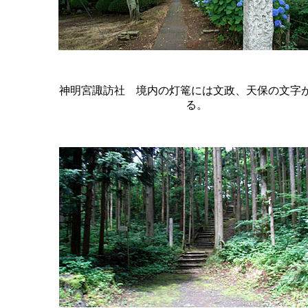
神明宮諏訪社 境内の灯篭には文政、天保の文字
る。