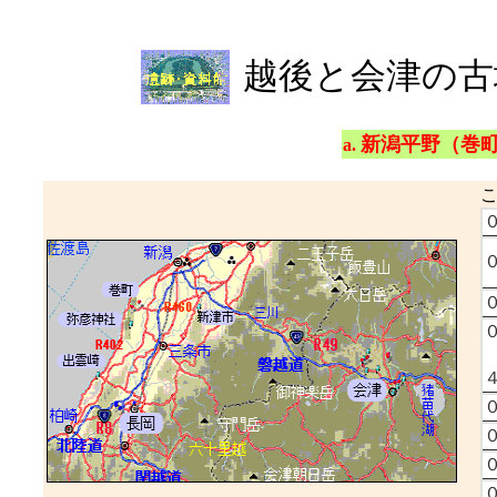
越後と会津の古
新潟平野（巻
a.