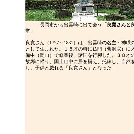
長岡市から出雲崎に出て会う
「良寛さんと
堂」
良寛さん（1757～1831）は、出雲崎の名主・神職
として生まれた。１８才の時に仏門（曹洞宗）に
備中（岡山）で修業後、諸国を行脚した。３８才
故郷に帰り、国上山中に居を構え、托鉢し、自然
し、子供と戯れる「良寛さん」となった。