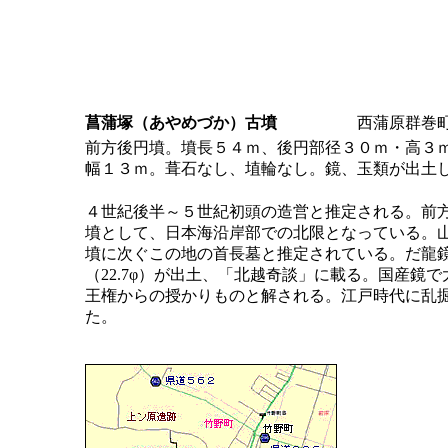
菖蒲塚（あやめづか）古墳
西蒲原
前方後円墳。墳長５４ｍ、後円部径３０ｍ・高３
幅１３ｍ。葺石なし、埴輪なし。鏡、玉類が出土
４世紀後半～５世紀初頭の造営と推定される。前
墳として、日本海沿岸部での北限となっている。
墳に次ぐこの地の首長墓と推定されている。だ龍
（22.7φ）が出土、「北越奇談」に載る。国産鏡で
王権からの授かりものと解される。江戸時代に乱
た。