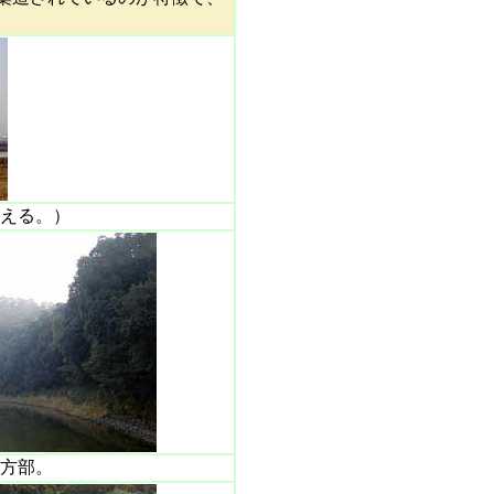
える。）
方部。