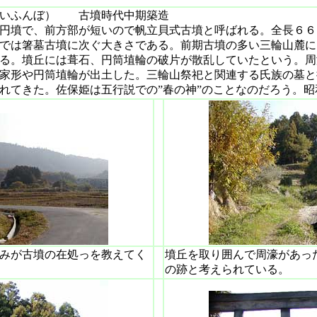
だいふんぼ） 古墳時代中期築造
円墳で、前方部が短いので帆立貝式古墳と呼ばれる。全長６６
では箸墓古墳に次ぐ大きさである。前期古墳の多い三輪山麓に
る。墳丘には葺石、円筒埴輪の破片が散乱していたという。周
家形や円筒埴輪が出土した。三輪山祭祀と関連する氏族の墓と
れてきた。佐保姫は五行説での”春の神”のことなのだろう。
みが古墳の在処っを教えてく
墳丘を取り囲んで周濠があっ
の跡と考えられている。