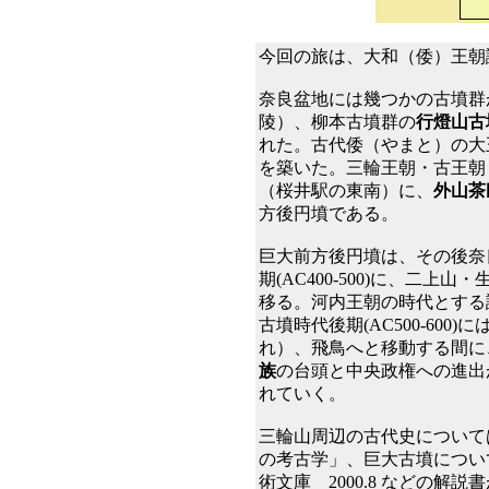
今回の旅は、大和（倭）王朝
奈良盆地には幾つかの古墳群
陵）、柳本古墳群の
行燈山古
れた。
古代倭（やまと）の大
を築いた。三輪王朝・古王朝
（桜井駅の東南）に、
外山茶
方後円墳である。
巨大前方後円墳は、その後奈
期(AC400-500)に、二
移る。河内王朝の時代とする
古墳時代後期(AC500-600)
れ）、飛鳥へと移動する間に
族
の台頭と中央政権への進出
れていく。
三輪山周辺の古代史について
の考古学」、巨大古墳につい
術文庫 2000.8 などの解