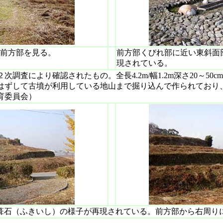
前方部を見る。
前方部くびれ部に近い東斜面
現されている。
調査により確認されたもの。全長4.2m/幅1.2m深さ20～50
はずして古墳が利用している地山まで掘り込んで作られており
育委員会）
葺石（ふきいし）の様子が再現されている。前方部から右周り