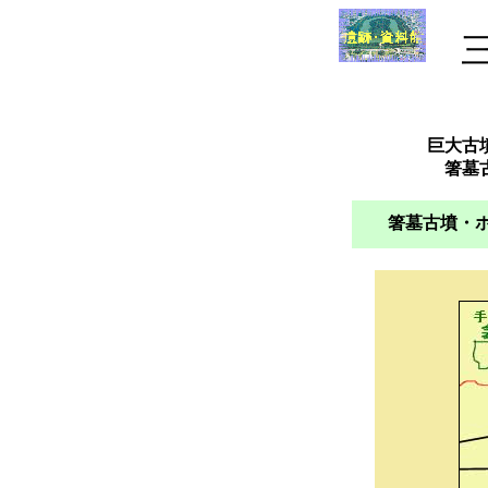
巨大古
箸墓
箸墓古墳・