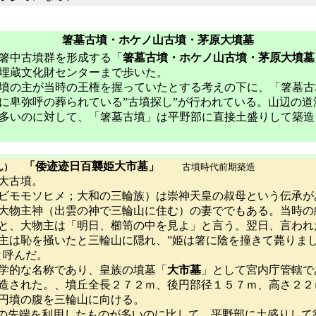
箸墓古墳・ホケノ山古墳・茅原大墳墓
箸中古墳群を形成する「
箸墓古墳・ホケノ山古墳・茅原大墳墓
埋蔵文化財センターまで歩いた。
墳の主が当時の王権を握っていたとする考えの下に、「箸墓古
に卑弥呼の葬られている”古墳探し”が行われている。山辺の道
多いのに対して、「箸墓古墳」は平野部に直接土盛りして築造
「倭迹迹日百襲姫大市墓」
ん）
古墳時代前期築造
大古墳。
ビモモソヒメ；大和の三輪族）は崇神天皇の叔母という伝承が
大物主神（出雲の神で三輪山に住む）の妻ででもある。当時の結
と、大物主は「明日、櫛笥の中を見よ」と言う。翌日、言われ
主は恥を掻いたと三輪山に隠れ、”姫は箸に陰を撞きて薨りま
墓と呼んだ。
学的な名称であり、皇族の墳墓「
大市墓
」として宮内庁管轄で
造された。、墳丘全長２７２ｍ、後円部径１５７ｍ、高さ２２
円墳の腹を三輪山に向ける。
陵の先端を利用したものが多いのに比して、平野部に土盛りして