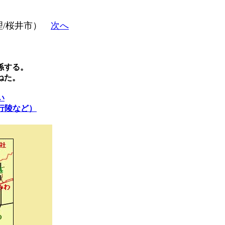
理/桜井市）
次へ
係する。
ねた。
い
行陵など）