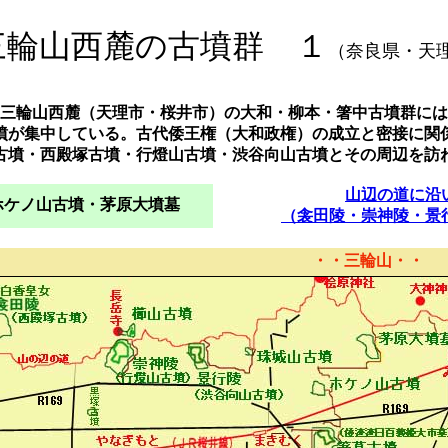
三輪山西麓の古墳群 １
（奈良県・天
三輪山西麓（天理市・桜井市）の大和・柳本・箸中古墳群には
墳が集中している。古代倭王権（大和政権）の成立と密接に関
古墳・西殿塚古墳・行燈山古墳・渋谷向山古墳とその周辺を訪
山辺の道に沿
ホケノ山古墳・茅原大墳墓
（衾田陵・崇神陵・景
・・三輪山・・