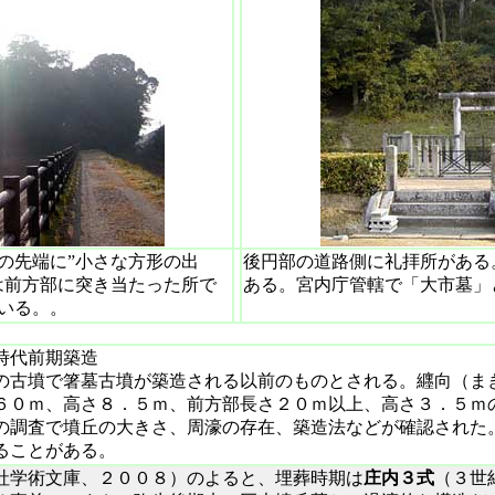
の先端に”小さな方形の出
後円部の道路側に礼拝所がある
は前方部に突き当たった所で
ある。宮内庁管轄で「大市墓」
いる。。
代前期築造
の古墳で箸墓古墳が築造される以前のものとされる。
纒向（ま
６０ｍ、高さ８．５ｍ、前方部長さ２０ｍ以上、高さ３．５ｍ
の調査で墳丘の大きさ、周濠の存在、築造法などが確認された
ることがある。
社学術文庫、２００８）のよると、埋葬時期は
庄内３式
（３世