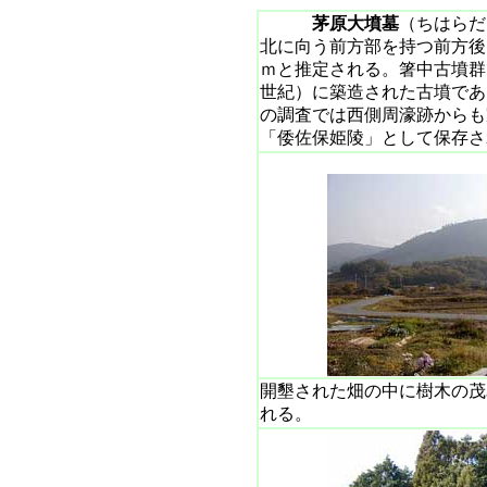
茅原大墳墓
（ちはら
北に向う前方部を持つ前方後
ｍと推定される。箸中古墳群
世紀）に築造された古墳であ
の調査では西側周濠跡からも
「倭佐保姫陵」として保存さ
開墾された畑の中に樹木の茂
れる。