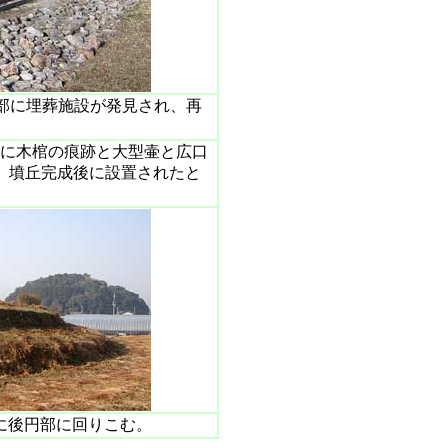
部に埋葬施設が発見され、再
cmに木棺の痕跡と大型壷と広口
、墳丘完成後に設置されたと
に後円部に回りこむ。