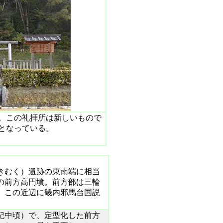
。この礼拝所は新しいもので
となっている。
きむく）遺跡の東南端に相当
の前方高円墳。前方部は三輪
。この近辺に畿内邪馬台国説
紀中頃）で、定型化した前方