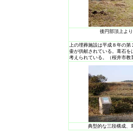
後円部頂上より
上の埋葬施設は平成８年の第２次
壷が供献されている。葺石を
考えられている。（桜井市教
典型的な三段構成、