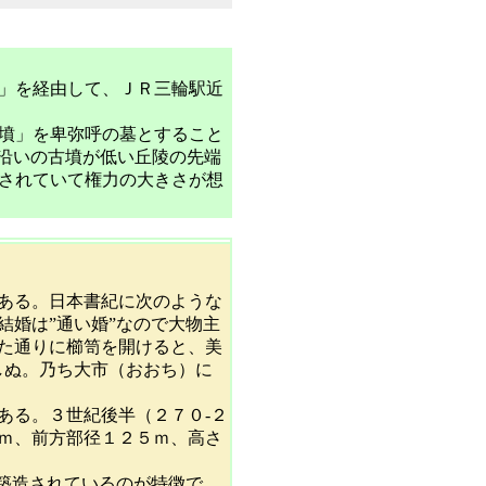
」を経由して、ＪＲ三輪駅近
墳」を卑弥呼の墓とすること
沿いの古墳が低い丘陵の先端
されていて権力の大きさが想
ある。日本書紀に次のような
婚は”通い婚”なので大物主
た通りに櫛笥を開けると、美
しぬ。乃ち大市（おおち）に
ある。３世紀後半（２７０-２
ｍ、前方部径１２５ｍ、高さ
築造されているのが特徴で、