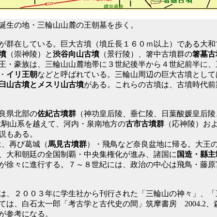
誕生の地・三輪山山麓の王朝墓を歩く。
が群在している。巨大古墳（墳丘長１６０ｍ以上）である大和
墳
（崇神陵）と
渋谷向山古墳
（景行陵）、
箸中古墳群の
箸墓古
王・豪族は、三輪山山麓地帯に３世紀後半から４世紀前半に、
・
イリ王朝
などと呼ばれている。
三輪山周辺の巨大古墳として
臼山古墳とメスリ山古墳
がある。これらの古墳は、古墳時代前期(A
良県北部の
佐紀古墳群
（神功皇后陵、垂仁陵、日葉酸媛皇后陵
上山・生駒山系を越えて、河内・泉南地方の
古市古墳群
（応神陵）お
説もある。
には、再び葛城（
馬見古墳群
）・飛鳥など奈良盆地に帰る。大王
、大和朝廷の全国制覇・中央集権化が進み、諸国に
国造・縣主
が徐々に進行する。７～８世紀には、政治の中心は飛鳥・藤原
は、２００３年に学生社から刊行された「三輪山の神々」、「
ては、白石太一郎「考古学と古代史の間」筑摩書房 2004.2
説書が参考になる。