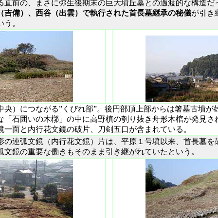
る直前の、まさに弥生後期末の巨大墳丘墓との過渡的な構造だ
（吉備）、西谷（出雲）で執行された首長墓継承の秘儀
が引き
いう。
中央）につながる”くびれ部”。後円部頂上部からは箸墓古墳が
な「石囲いの木槨」の中に高野槙の刳り抜き舟形木棺が発見さ
鏡一面と内行花文鏡の破片、刀剣五口が含まれている。
形の連弧文鏡（内行花文鏡）片は、平原１号墳以来、首長墓を
弧文鏡の重要な働きもそのまま引き継がれていたという。