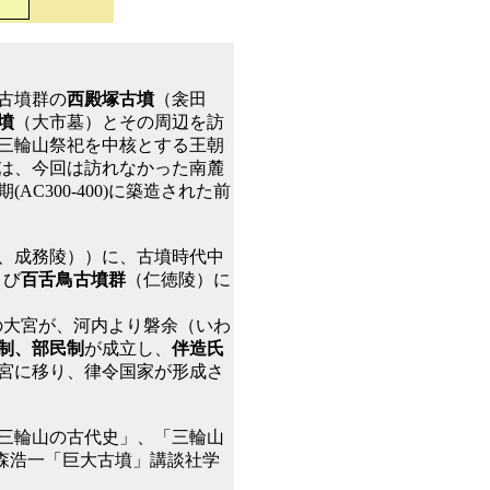
古墳群の
西殿塚古墳
（衾田
墳
（大市墓）とその周辺を訪
三輪山祭祀を中核とする王朝
は、今回は訪れなかった南麓
C300-400)に築造された前
、成務陵））に、古墳時代中
よび
百舌鳥古墳群
（仁徳陵）に
の大宮が、河内より磐余（いわ
制、部民制
が成立し、
伴造氏
宮に移り、律令国家が形成さ
三輪山の古代史」、「三輪山
、森浩一「巨大古墳」講談社学