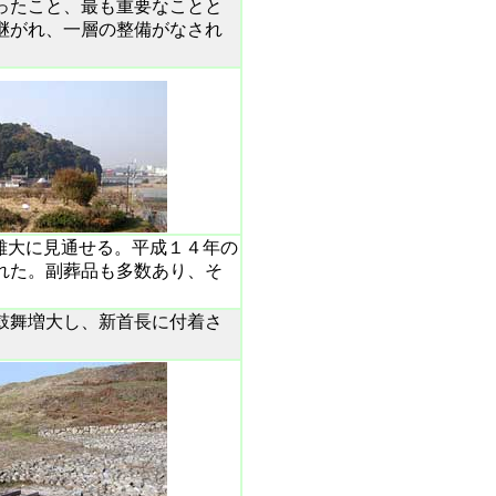
ったこと、最も重要なことと
継がれ、一層の整備がなされ
雄大に見通せる。平成１４年の
れた。副葬品も多数あり、そ
鼓舞増大し、新首長に付着さ