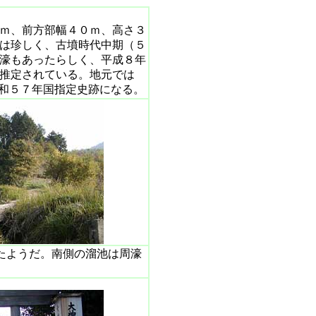
ｍ、前方部幅４０ｍ、高さ３
は珍しく、古墳時代中期（５
濠もあったらしく、平成８年
推定されている。地元では
昭和５７年国指定史跡になる。
たようだ。南側の溜池は周濠