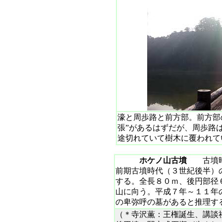
濠と周歩路と前方部。前方部
張”があるはずだが、周歩路
途切れていて樹木に覆われて
ホケノ山古墳
古墳時
前期古墳時代（３世紀後半）
する。
全長８０ｍ、後円部径
山に向う。平成７年～１１年
の卑弥呼の墓があると推理す
（＊寺沢薫：王権誕生、講談