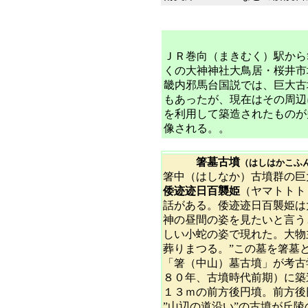
ＪＲ巻向（まきむく）駅から
くの大神神社大鳥居・桜井市
畿内邪馬台国説では、巨大古
もあったが、現在はその周辺
を利用して築造されたものが
像される。。
箸墓古墳
（はしはかこふ
箸中（はしなか）古墳群の巨
倭迹迹日百襲姫
（ヤマトトト
話がある。倭迹迹日百襲姫は
神の昼間の姿を見たいと言う
しい小蛇の姿で現れた。大物
葬りまつる。”この墓を箸
「箸（中山）墓古墳」が考古
８０年、古墳時代前期）に築
１３ｍの前方後円墳。前方後
”山辺の道沿い”の古墳が丘