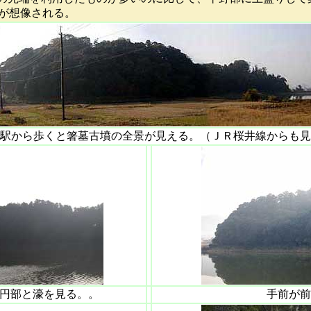
が想像される。
駅から歩くと箸墓古墳の全景が見える。（ＪＲ桜井線からも見
円部と濠を見る。。
手前が前