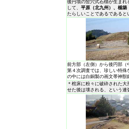
後円墳の竪穴式石槨が生まれ
して、
平原（北九州）、楯築
たらしいことであるであると
前方部（左側）から後円部（
第４次調査では、珍しい特殊
の中には白銅製の画文帯神獣
＊棺床に粉々に破砕された大
せた後は壊される、という連