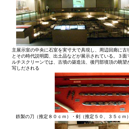
主展示室の中央に石室を実寸大で具現し、周辺回廊に古
とその時代説明図、出土品などが展示されている。３面
ルチスクリーンでは、古墳の築造法、後円部墳頂の眺望
写しだされる
鉄製の刀（推定８０ｃｍ）・剣（推定５０、３５ｃ