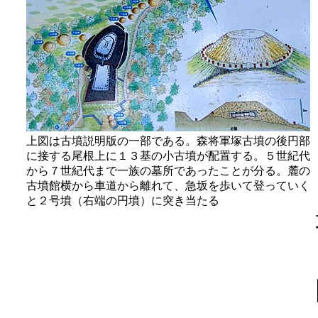
上図は古墳説明版の一部である。森将軍塚古墳の後円部
に接する尾根上に１３基の小古墳が配置する。５世紀代
から７世紀代まで一族の墓所であったことが分る。麓の
古墳館横から車道から離れて、急坂を歩いて登っていく
と２号墳（右端の円墳）に突き当たる