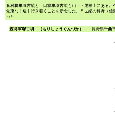
倉科将軍塚古墳と土口将軍塚古墳も山上・尾根上にある。
覚束なく途中行き着くことを断念した。５世紀の科野（信
った
森将軍塚古墳
（もりしょうぐんづか）
長野県千曲