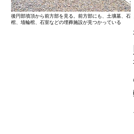
後円部墳頂から前方部を見る。前方部にも、土壙墓、石
棺、埴輪棺、石室などの埋葬施設が見つかっている