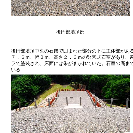
後円部墳頂部
後円部墳頂中央の石礫で囲まれた部分の下に主体部があ
７．６ｍ、幅２ｍ、高さ２．３ｍの竪穴式石室があり、
ラで塗装され、床面には朱がまかれていた。石室の底ま
いる