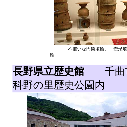
不揃いな円筒埴輪、 壺形埴
輪
長野県立歴史館
千曲市
科野の里歴史公園内