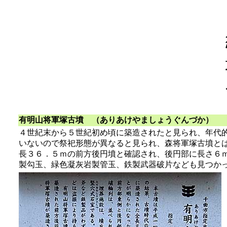
有明山将軍塚古墳
（ありあけやましょうぐんづか）
森
４世紀末から５世紀初め頃に築造されたと見られ、年代
いないので祭祀形態が異なると見られ、森将軍塚古墳と
長３６．５ｍの前方後円墳と確認され、後円部に長さ６
製勾玉、緑色凝灰岩製管玉、鉄製武器破片なども見つか