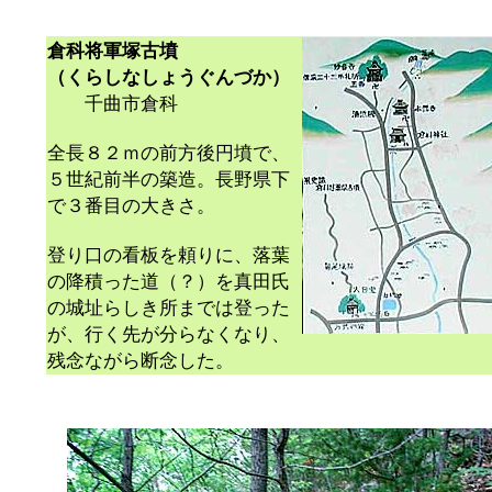
倉科将軍塚古墳
（くらしなしょうぐんづか）
千曲市倉科
全長８２ｍの前方後円墳で、
５世紀前半の築造。長野県下
で３番目の大きさ。
登り口の看板を頼りに、落葉
の降積った道（？）を真田氏
の城址らしき所までは登った
が、行く先が分らなくなり、
残念ながら断念した。