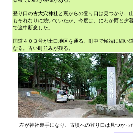
る板での叩き模様がある。
登り口の古大穴神社と裏からの登り口は見つかり、
もそれなりに続いていたが、今度は、にわか雨と夕
で途中断念した。
国道４０３号が土口地区を通る。町中で極端に細い
なる。古い町並みが残る。
左が神社裏手になり、古墳への登り口は見つかっ