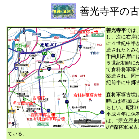
善光寺平の
善光寺平
では
し、次に右岸
に４世紀中半
造されたとみ
千曲川右岸
に
５世紀初頭に
て倉科将軍塚
築造され、同
紀前半に中郷
森将軍塚古墳
時には盗掘に
らしい。昭和
平成４年に保
は、”県立歴史
の”森将軍塚
ている。