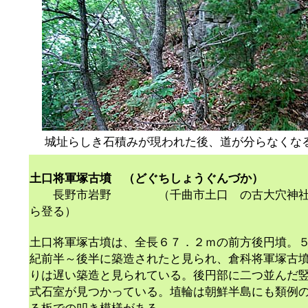
城址らしき石積みが現われた後、道が分らなくな
土口将軍塚古墳
（どぐちしょうぐんづか）
長野市岩野 （千曲市土口 の古大穴神社
ら登る）
土口将軍塚古墳は、全長６７．２ｍの前方後円墳。
紀前半～後半に築造されたと見られ、倉科将軍塚古
りは遅い築造と見られている。後円部に二つ並んだ
式石室が見つかっている。埴輪は朝鮮半島にも類例