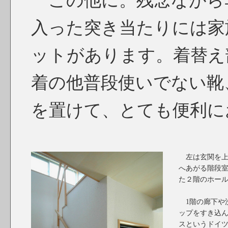
この他に。残念ながら
入った突き当たりには家
ットがあります。着替え
着の他普段使いでない靴
を置けて、とても便利に
左は玄関を上
へあがる階段
た２階のホー
1階の廊下や
ップをすき込
スというドイ