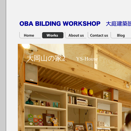
大岡山の家2
YS-House