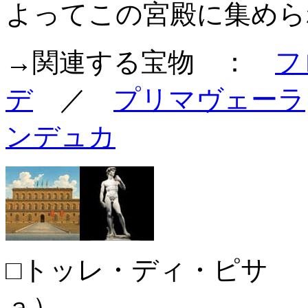
よってこの宮殿に集めら
→関連する宝物 ：
フ
デ
／
プリマヴェーラ
ンデュカ
□トッレ・ディ・ピサ 
ａ）