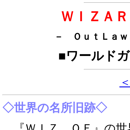
ＷＩＺＡＲ
－ ＯｕｔＬａｗ
■ワールド
◇世界の名所旧跡◇
『ＷＩＺ ＯＥ』の世