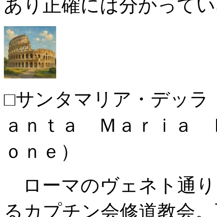
あり正確には分かってい
□サンタマリア・デッラ
ａｎｔａ Ｍａｒｉａ 
ｏｎｅ）
ローマのヴェネト通り
るカプチン会修道教会。