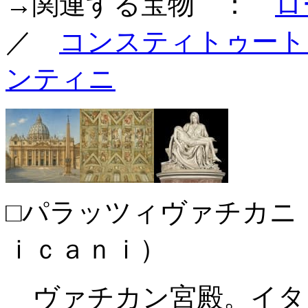
→関連する宝物 ：
ロ
／
コンスティトゥート
ンティニ
□パラッツィヴァチカニ
ｉｃａｎｉ）
ヴァチカン宮殿。イタ