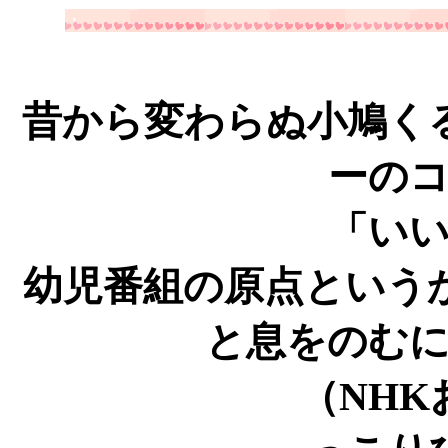
・
昔から変わらぬ小鳩く
ーの
「い
幼児番組の原点という
と息をのむ
（NHKおかあ