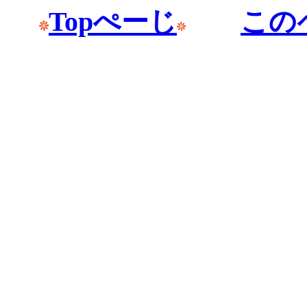
Topぺーじ
この