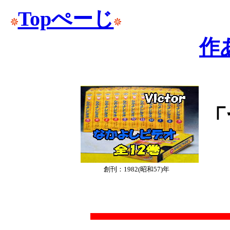
Topぺーじ
作
「
創刊：1982(昭和57)年
・