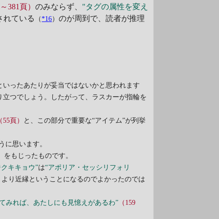
頁～381頁）
のみならず、
"タグの属性を変え
されている
のが周到で、読者が推理
（
*16
）
といったあたりが妥当ではないかと思われます
り立つでしょう。したがって、ラスカーが指輪を
（55頁）
と、この部分で重要な“アイテム”が列挙
ように思います。
）をもじったものです。
ジクキキョウ”
は
“アポリア・セッシリフォリ
、より近縁ということになるのでよかったのでは
れてみれば、あたしにも見憶えがあるわ”
（159