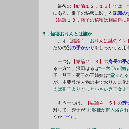
最後の
【結論１２，１３】
では、
にある、雛子の秘密に関する
認識の
【結論１３．雛子の秘密は相続権に
３．怪婆おりんとは誰か
まず
【結論１．おりんは謎のイン
ための
別の手がかり
をしっかりと用
一つは
【結論２，３】
の
身長の手
る一方で、深田はるは
“一六〇cm強
子・琴子・菊子の三姉妹は
“堂々たる
が、主要登場人物の中でおりんに化
えば雛子よりぐっと小さい秀子女史”
もう一つは、
【結論４，５】
の
秀
対して、秀子が
“お客様が
御入浴され
うか
。
（
*9
）