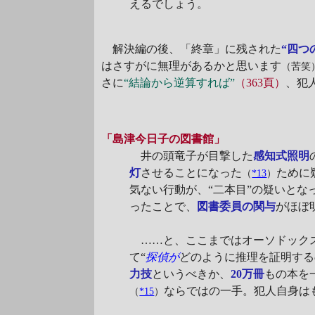
えるでしょう。
解決編の後、
「終章」
に残された
“四つ
はさすがに無理があるかと思います
（苦笑
さに
“結論から逆算すれば”
（363頁）
、犯
「島津今日子の図書館」
井の頭竜子が目撃した
感知式照明
灯
させることになった
ために
（
*13
）
気ない行動が、“二本目”の疑いと
ったことで、
図書委員の関与
がほぼ
……と、ここまではオーソドックス
て“
探偵が
どのように推理を証明する
力技
というべきか、
20万冊
もの本を
ならではの一手。犯人自身は
（
*15
）