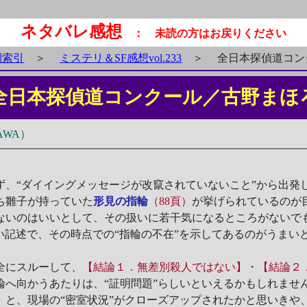
ネタバレ感想
： 未読の方はお戻りください
別索引
＞
ミステリ＆SF感想vol.233
＞
全日本探偵道コン
全日本探偵道コンクール／古野まほ
AWA）
ず、“ダイイングメッセージが改竄されていないこと”から出発
ち雛子が持っていた
形見の指輪
（88頁）
が挙げられているのが
ないのはいいとして、その扱いに若干気になるところがないで
い記述で、その時点での“指輪の不在”を示してあるのがうまい
全にスルーして、
【結論１．無差別殺人ではない】
・
【結論２
論へ向かうあたりは、“証明問題”らしいといえるかもしれませ
】
と、現場の“密室状況”がクローズアップされたかと思いきや