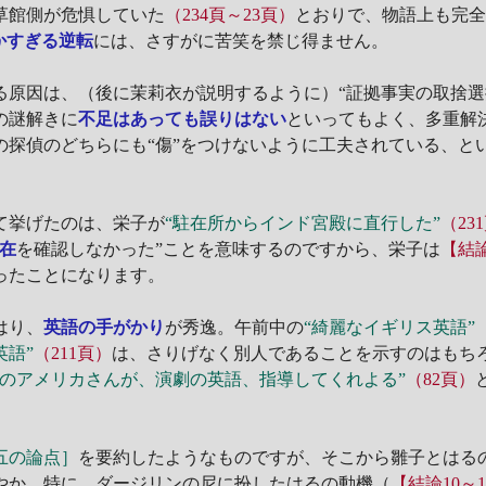
草館側が危惧していた
（234頁～23頁）
とおりで、物語上も完
かすぎる逆転
には、さすがに苦笑を禁じ得ません。
原因は、（後に茉莉衣が説明するように）“証拠事実の取捨選
の謎解きに
不足はあっても誤りはない
といってもよく、多重解
の探偵のどちらにも“傷”をつけないように工夫されている、と
て挙げたのは、栄子が
“駐在所からインド宮殿に直行した”
（23
在
を確認しなかった”ことを意味するのですから、栄子は
【結
ったことになります。
はり、
英語の手がかり
が秀逸。午前中の
“綺麗なイギリス英語”
英語”
（211頁）
は、さりげなく別人であることを示すのはもち
軍のアメリカさんが、演劇の英語、指導してくれよる”
（82頁）
五の論点］
を要約したようなものですが、そこから雛子とはるの
やか。特に、ダージリンの尼に扮したはるの動機（
【結論10～1