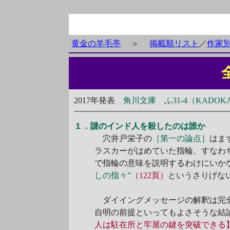
黄金の羊毛亭
＞
掲載順リスト
／
作家
2017年発表
角川文庫 ふ31-4（KADOK
１．謎のインド人を殺したのは誰か
穴井戸栄子の
［第一の論点］
はま
ラスカーがはめていた指輪、すなわ
で指輪の意味を説明するわけにいか
しの指々”
（122頁）
というさりげな
ダイイングメッセージの解釈は完
自明の前提といってもよさそうな結
人は駐在所と牢屋の鍵を突破できる