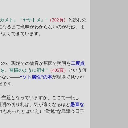
カカメト』『ヤヤトメ』”
（202頁）
と読むの
になるまで意味がわからないのが巧妙。ま
がよくできています。
のの、現場での物音が原因で照明を
二度点
チを、習慣のように消す”
（405頁）
という何
いない――
“ソト属性”の本
が現場で見つか
況です。
が主題となっていますが、ここで一転し
証明の切り札は、気が遠くなるほど
愚直な
力もあったとはいえ）“勤勉”な島津今日子
。