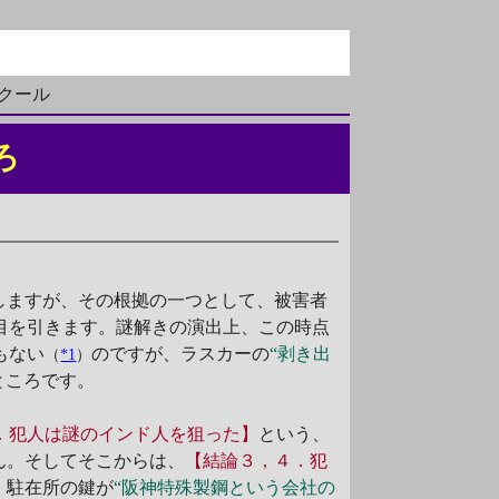
クール
ろ
しますが、その根拠の一つとして、被害者
目を引きます。謎解きの演出上、この時点
もない
のですが、ラスカーの
“剥き出
（
*1
）
ところです。
．犯人は謎のインド人を狙った】
という、
ん。そしてそこからは、
【結論３，４．犯
、駐在所の鍵が
“阪神特殊製鋼という会社の