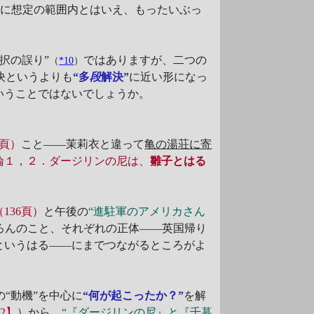
全に想定の範囲内とはいえ、もったいぶっ
択の誤り”
ではありますが、二つの
（
*10
）
決というよりも
“多
段
解決”
に近い形になっ
いうことではないでしょうか。
1頁）
こと――茉莉衣と違って
亀の湯荘に寄
論１，２．ダージリンの尼は、
雛子とはる
（136頁）
と午後の
“進駐軍のアメリカさん
ろんのこと、それぞれの正体――英国帰り
というはる――にまでつながるところがよ
“動機”を中心に
“何が起こったか？”
を解
2】
）から、
“『ダージリンの尼』と『千暮