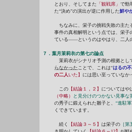
とおり、そしてまた
「観戦席」
で勁
た“決め”の演出が逆に作用した
鮮や
ちなみに、栄子の挑戦失敗の主たる
事件の真相解明という点では、栄子
ている――というのはやはり、二人
７．葉月茉莉衣の第七の論点
茉莉衣がシナリオ予測の根拠とし
らなかった
ことで、これは“
はるの不
の二人
いた】
には思い至っていなか
この
【結論１，２】
についてはや
（中略）
と見分けのつかない見事な
の秀子に鍛えられた雛子と、
“進駐
くできています。
続く
【結論３～５】
は栄子の
［第
き明かしていく
【結論６～12】
が鮮