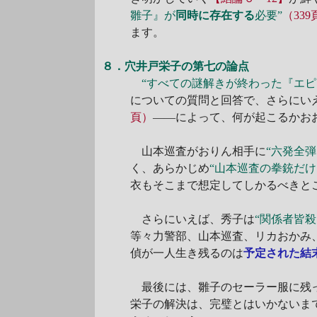
雛子』が
同時に存在する
必要”
（339
ます。
８．穴井戸栄子の第七の論点
“すべての謎解きが終わった『エピ
についての質問と回答で、さらにい
頁）
――によって、何が起こるかお
山本巡査がおりん相手に
“六発全
く、あらかじめ
“山本巡査の拳銃だ
衣もそこまで想定してしかるべきと
さらにいえば、秀子は
“関係者皆
等々力警部、山本巡査、リカおかみ
偵が一人生き残るのは
予定された結
最後には、雛子のセーラー服に残
栄子の解決は、完璧とはいかないま