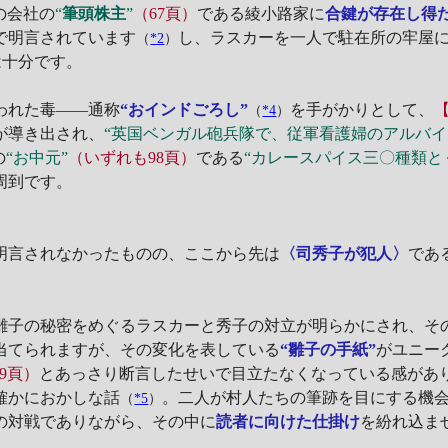
の会社の
“
筆頭株主
”
（67頁）
である綾小路家に
合鍵が存在し得
で明言されています
し、ラスカーを一人で駐在所の牢屋
（
*2
）
は十分です。
われた毒――通称
“おインドごろし”
を手がかりとして、
（
*4
）
が導き出され、
“英国ベンガル砲兵隊で、従軍看護婦のアルバイ
の
“お中元”
（いずれも98頁）
である
“カレースパイス三〇種類と
周到です。
明言されなかったものの、ここから先は
〈司秀子が犯人〉
であ
雛子の秘密をめぐるラスカーと秀子の対立が明らかにされ、そ
当てられますが、その変化を表している
“雛子の手紙”
がユニー
59頁）
とあっさり断言したせいで目立たなくなっている感があ
確かにおかしな話
。二人が村人たちの筆跡を目にする機
（
*5
）
の対戦でありながら、その中に
読者に向けた仕掛け
を紛れ込ま