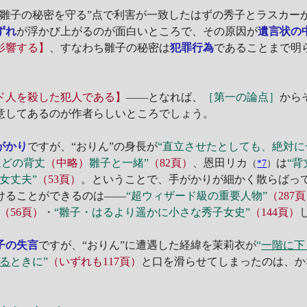
“雛子の秘密を守る”点で利害が一致したはずの秀子とラスカー
ずれ
が浮かび上がるのが面白いところで、その原因が
遺言状の
影響する】
、すなわち雛子の秘密は
犯罪行為
であることまで明
ド人を殺した犯人である】
――となれば、
［第一の論点］
から
意してあるのが作者らしいところでしょう。
がかり
ですが、“おりん”の身長が
“直立させたとしても、絶対に
ほどの背丈
（中略）
雛子と一緒”
（82頁）
、恩田リカ
は
“
（
*7
）
女丈夫”
（53頁）
。ということで、手がかりが細かく散らばっ
けることができるのは――
“超ウィザード級の重要人物”
（287
（56頁）
・
“雛子・はるより遥かに小さな秀子女史”
（144頁）
子の失言
ですが、“おりん”に遭遇した経緯を茉莉衣が
“
一階に下
る
ときに”
（いずれも117頁）
と口を滑らせてしまったのは、か