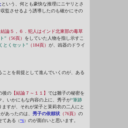
た
という、何とも豪快な推理にニヤリとさ
に収監させるよう誘導したのも確かにその
【結論５，６．犯人はインド北東部の毒草
ト”
（56頁）
をしていた人物を指し示すこ
くとくセット”
（184頁）
が、凶器のドライ
ることを前提として進んでいくのが、ある
の後の
【結論７～１１】
では雛子の秘密を
ク。いかにもな内容の上に、秀子が
“筆跡
りますが、それが栄子と茉莉衣の二人にと
会があったのは、
秀子の依頼状
（76頁）
の
せてある
のが面白いと思います。
（
*6
）