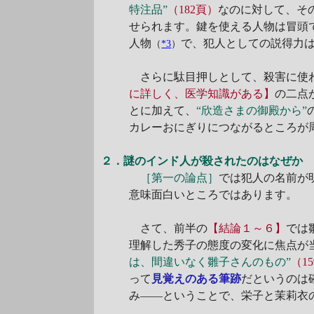
特注品”
（182頁）
なのに対して、そ
せられます。鍵を使える人物は冒頭
人物
で、犯人としての説得力
（
*3
）
さらに駄目押しとして、殺害に使
に詳しく、医学知識がある】
の二点
とに加えて、
“欣造さまの御殿から”
カレーおにぎりにつながるところが
２．謎のインド人が殺されたのはなぜか
［第一の論点］
では犯人の名前が
意味面白いところではあります。
さて、前半の
【結論１～６】
では
理解した秀子の態度の変化に焦点が
は、間違いなく雛子さんのもの”
（1
って
見覚えのある筆跡
だというのは
み――ということで、栄子と茉莉衣