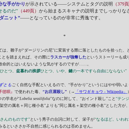
分な手がかり
が示されている――システムとタグの説明
（379
せるのだ"
（449頁）
から始まるスキャナの説明までしっかりな
ダニット”
――となっているのが非常に秀逸です。
*
ては、雛子が“ダージリンの尼”に変装する際に落としたものを拾った、
ことを踏まえれば、その際に
ラスカーが強奪した
というストーリーも成
致命的とはいえないような気がするのですが……。
帳
ひとつ、
盆暮れの挨拶
ひとつ、いや、
鍵
の一本ですら自由にならない”
ずとも
ごく自然な手配といえるので、“手がかり”というにはやや弱い
手毬唄』
で使われた毒、
“お庄屋殺し”
（→
「サワギキョウ - Wikipedia」
ウの学名が“
Lobelia sessilifolia
”なのに対して、“おインド殺し”こと
“テン
“架空の属名＋同じ種小名”よりも“同じ属名＋架空の種小名”とした方が
さんのものです”
という秀子の台詞に対して、栄子が
“なるほど。いわ
みるといささか不自然に感じられるのは否めません。