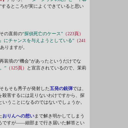
地”するところが実によくできていると思い
その直前の
“探偵死亡のケース”
（223頁）
ん』にチャンスを与えようとしている”
（241
はありますが。
再装填の“機会”があったというだけでな
。”
（125頁）
と宣言されているので、茉莉
そもそも秀子が発射した
五発の銃弾
では、
を殺害するには足りないわけですから、探
ということになるのではないでしょうか。
た
おりんへの想い
まで解き明かしてしまう
ろですが――細部まで行き届いた解答とい