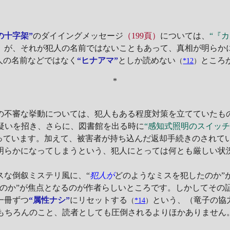
の十字架”
のダイイングメッセージ
（199頁）
については、
“『
が、それが犯人の名前ではないこともあって、真相が明らか
）
人の名前などではなく
“ヒナアマ”
としか読めない
ところ
（
*12
）
*
の不審な挙動については、犯人もある程度対策を立てていたも
疑いを招き、さらに、図書館を出る時に
“感知式照明のスイッ
なっています。加えて、被害者が持ち込んだ返却手続きのされて
明らかになってしまうという、犯人にとっては何とも厳しい状
な倒叙ミステリ風に、“
犯人が
どのようなミスを犯したのか”
のか”が焦点となるのが作者らしいところです。しかしてその
一冊ずつ
“属性ナシ”
にリセットする
という、（竜子の協
（
*14
）
もちろんのこと、読者としても圧倒されるよりほかありません