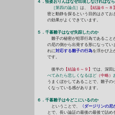
４．怪婆おりんはなぜ出現しなければな
［第四の論点］
は、
【結論６～８
密と動静を探るという目的はさてお
の効果がよくできています。
５．千暮雛子はなぜ失踪したのか
雛子の秘密が犯罪行為であること
の尼の側から出発する形になってい
れに
対応する雛子の行為
を浮かび上
です。
後半の
【結論６～９】
では、深田
べてみたら悲しくなるほど
（中略）
うまくぼかしてあることで、雛子の
くなっている感があります。
６．千暮雛子は今どこにいるのか
ということで、
〈ダージリンの尼
とで、長い論証の最後の最後で詰め