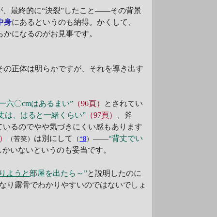
が、最終的に“決裂”したこと――その背景
中身
にあるというのも納得。かくして、
らかになるのがお見事です。
その正体は明らかですが、それを導き出す
一六〇cmはあるまい”
（96頁）
とされてい
背丈は、はると一緒くらい”
（97頁）
、斧
ているのでやや気づきにくい感もあります
頁）
は別にして
――
“背丈でい
（苦笑）
（
*8
）
しかいないというのも妥当です。
りようと
部屋を出たら～”
と説明したのに
なり露骨でわかりやすいのではないでしょ