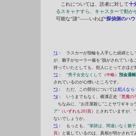
これについては、読者に対して
十
るスキャナすら、キャスターで動か
可能な“謎”――いわば
“探偵側のハウ
*1
： ラスカーが指輪を入手した経緯とし
が、雛子がセーラー服を“脱がされて”いる
持っていたとしても、犯人にとってさほど
*2
：
“秀子女史なくして
（中略）
預金通
されているのが心憎いところです。
*3
： ただ、この部分については
犯人なら
*4
： いうまでもなく、横溝正史
『悪魔の
ちなみに、“お庄屋殺し”ことサワギキョ
ア”
（いずれも203頁）
とされていますが、
ないでしょうか。
*5
： もっとも、
“筆跡は、間違いなく雛子
頁）
と返しているのは、真相が明かされて