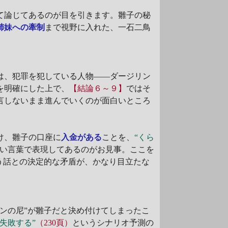
て論じてあるのが目を引きます。雛子の秘
姉妹への牽制
まで視野に入れた、一石二鳥
は、犯罪を犯している人物――ダージリン
を明確にした上で、
【結論６～９】
ではそ
言しないまま進んでいくのが面白いところ
け、雛子の口座に
入金がある
ことを、
“くら
い言葉で表現してあるのがお見事。ここを
う話との決定的な矛盾が、かなり目立たな
リンの尼”が雛子だと決め付けてしまったこ
失敗する”
（230頁）
というシナリオ予測の