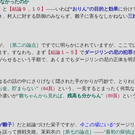
らなかったのか
】
と
【結論９，１０】
――いわば
“おりん”の目的と効果
に分け
き、村人に対する防御のみならず、雛子に害をなしかねない
三
が、
［第二の論点］
ですでに明らかにされていますが、ここで
ます。すなわち、まず
【結論１～５】
で
ダージリンの尼の犯罪
がらせるという手順で、あくまでもダージリンの尼の正体を明
はるの話の中にさりげなく隠された手がかりが巧妙で、とりわ
お金、貯まらない”
（84頁）
という、一見するとまったく何気な
小遣いが
“雛ちゃんから見れば、
残高も分からん
”
（89頁）
とい
が雛子〉
だと結論づけた栄子ですが、
今この場にいる
“ダージ
を誤って挑戦失敗。茉莉衣の
［第七の論点］
――
“最初の探偵は