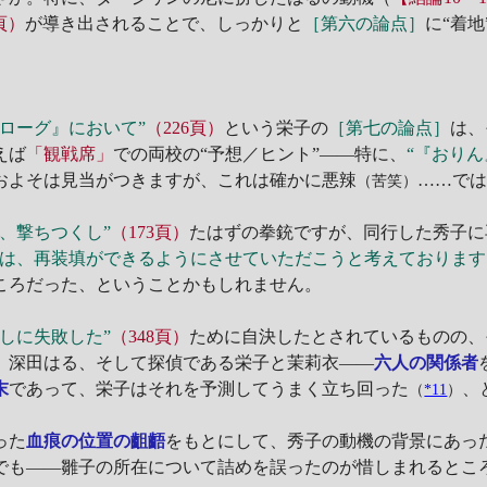
頁）
が導き出されることで、しっかりと
［第六の論点］
に“着
ローグ』において”
（226頁）
という栄子の
［第七の論点］
は、
えば
「観戦席」
での両校の“予想／ヒント”――特に、
“『おり
およそは見当がつきますが、これは確かに悪辣
……で
（苦笑）
弾、撃ちつくし”
（173頁）
たはずの拳銃ですが、同行した秀子に
けは、再装填ができるようにさせていただこうと考えております
ころだった、ということかもしれません。
殺しに失敗した”
（348頁）
ために自決したとされているものの、
、深田はる、そして探偵である栄子と茉莉衣――
六人の関係者
末
であって、栄子はそれを予測してうまく立ち回った
、
（
*11
）
った
血痕の位置の齟齬
をもとにして、秀子の動機の背景にあっ
でも――雛子の所在について詰めを誤ったのが惜しまれるとこ