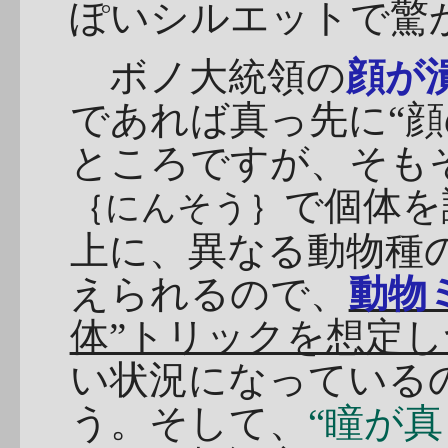
ぽいシルエットで驚
ボノ大統領の
顔が
であれば真っ先に“顔
ところですが、そも
で個体を
｛にんそう｝
上に、異なる動物種
えられるので、
動物
体”トリックを想定
い状況になっている
う。そして、
“瞳が