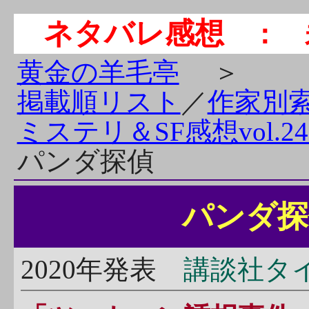
ネタバレ感想
： 
黄金の羊毛亭
＞
掲載順リスト
／
作家別
ミステリ＆SF感想vol.24
パンダ探偵
パンダ探
2020年発表
講談社タイ