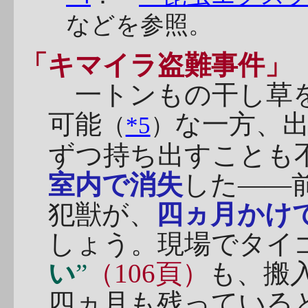
などを参照。
「キマイラ盗難事件」
一トンもの干し草を
可能
な一方、
（
*5
）
ずつ持ち出すことも
室内で消失
した――
犯獣が、
四ヵ月かけ
しょう。現場でタイ
い
”
（106頁）
も、搬
四ヵ月も残っている