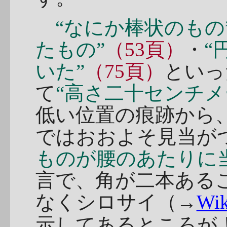
“なにか棒状のもの
たもの”
（53頁）
・
“
いた”
（75頁）
といっ
て
“高さ二十センチメ
低い位置の痕跡から
ではおおよそ見当が
ものが腰のあたりに
言で、角が二本ある
なくシロサイ（→
Wik
示してあるところが