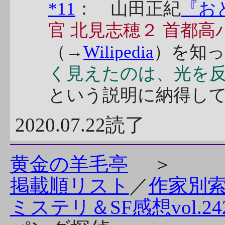
*11
： 山田正紀
『お
官 北見志穂２ 首都
（→
Wilipedia
）を知
く見えたのは、光を反
という説明に納得し
2020.07.22読了
黄金の羊毛亭
＞
掲載順リスト
／
作家別
ミステリ＆SF感想vol.24