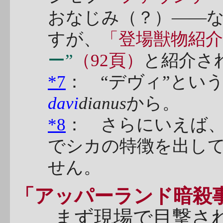
おなじみ（？）――
すが、
「登場獣物紹
ー”
（92頁）
と紹介さ
*7
： “デヴィ”とい
davi
dianus
から。
*8
： さらにいえば
でシカの特徴を出し
せん。
「アッパーランド暗殺
まず現場で目撃され