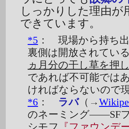
しっかりした理由が
できています。
*5
： 現場から持ち
裏側は開放されてい
ヵ月分の干し草を押
であれば不可能では
ければならないので
*6
：
ラバ
（→
Wikipe
のネーミング――SF
シモフ
『ファウンデ