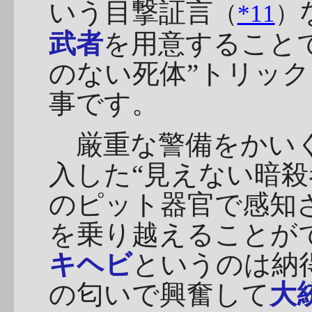
いう目撃証言
（
*11
）
武者
を用意すること
のない死体”トリッ
事です。
厳重な警備をかいく
入した“見えない暗殺
のピット器官で感知
を乗り越えることが
キヘビ
というのは納
の匂いで興奮して
大