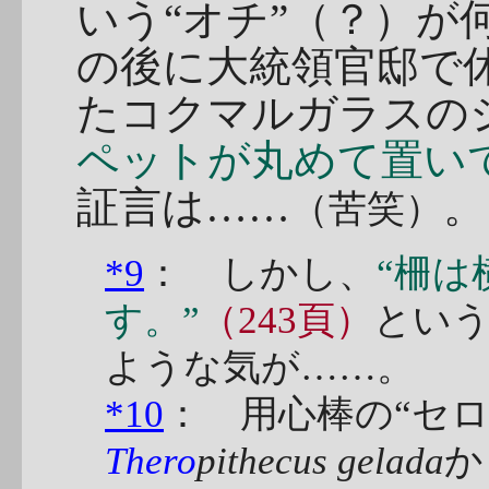
いう“オチ”（？）が
の後に大統領官邸で
たコクマルガラスの
ペットが丸めて置い
証言は……
。
（苦笑）
*9
： しかし、
“柵は
す。”
（243頁）
とい
ような気が……。
*10
： 用心棒の“セ
Thero
pithecus gelada
か