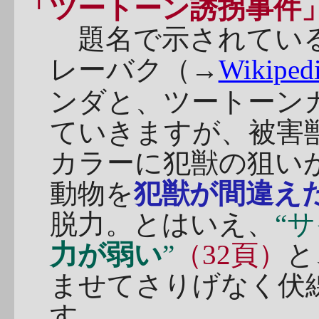
「ツートーン誘拐事件
題名で示されている
レーバク（→
Wikiped
ンダと、ツートーン
ていきますが、被害
カラーに犯獣の狙い
動物を
犯獣が間違え
脱力。とはいえ、
“
力が弱い
”
（32頁）
と
ませてさりげなく伏
す。