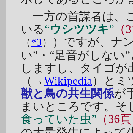
一方の首謀者は、こ
いる
“
ウシツツキ
”
（3
）ですが、ナン
（
*3
）
い”・“足音がしない
しますし、タイゴが
（→
Wikipedia
）とミ
獣と鳥の共生関係
が
まいところです。そ
食っていた虫”
（36
の大量発生によって