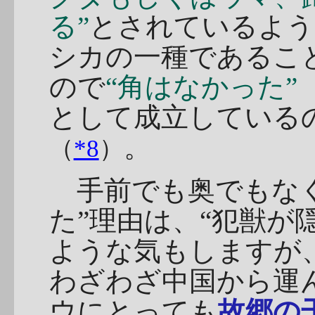
る”
とされているよう
シカの一種であるこ
ので
“角はなかった”
として成立している
。
（
*8
）
手前でも奥でもなく
た”理由は、“犯獣が
ような気もしますが
わざわざ中国から運
ウにとっても
故郷の