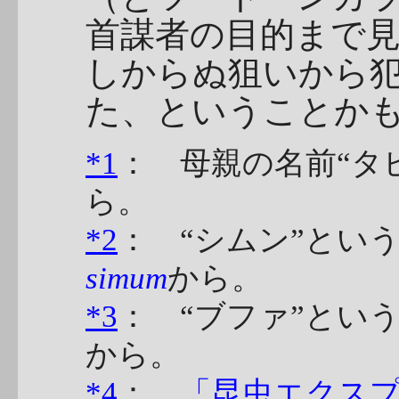
首謀者の目的まで
しからぬ狙いから
た、ということか
*1
： 母親の名前“タ
ら。
*2
： “シムン”とい
simum
から。
*3
： “ブファ”とい
から。
*4
：
「昆虫エクス