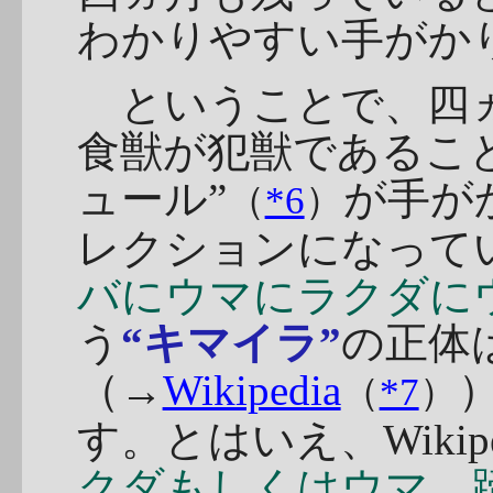
わかりやすい手がか
ということで、四ヵ
食獣が犯獣であるこ
ュール”
が手が
（
*6
）
レクションになって
バにウマにラクダに
う
“キマイラ”
の正体
（→
Wikipedia
（
*7
）
す。とはいえ、Wikipe
クダもしくはウマ、