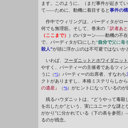
ます。このように、（まだ事件が起きて
て――ために、動機に着目すると
事件の
作中でウィリングは、パーディタがロー
何でも無理筋。そして、巻末の
「訳者あ
（ここまで）
）のパターン――動機の不
で、パーディタが口にした
“
自分で
父に毒
殺人”
が頭に浮かぶのは不可避ではないか
いわば、
フーダニットとホワイダニッ
やすく、パーティーの主催者であるツィ
うに
パーティーの出席者、すなわち
（
*5
）
クトがありますし、本格ミステリらしか
の遺産』
がヒントになっているのが
（
*6
）
残るハウダニットは、“どうやって毒殺し
を出したか”という、実にユニークな謎と
がかり”に分かれている（下の表を参照）
るのが残念。