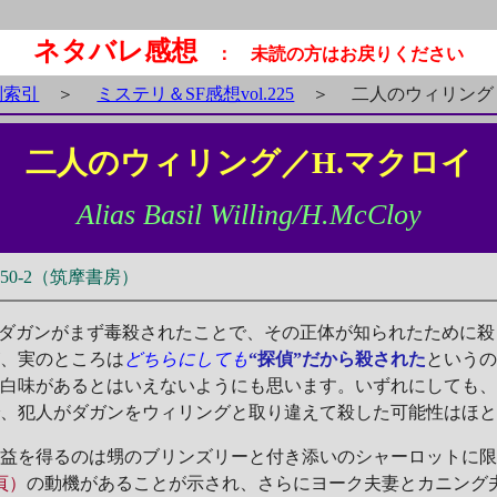
ネタバレ感想
： 未読の方はお戻りください
別索引
＞
ミステリ＆SF感想vol.225
＞
二人のウィリング
二人のウィリング／H.マクロイ
Alias Basil Willing/H.McCloy
0-2（筑摩書房）
ダガンがまず毒殺されたことで、その正体が知られたために殺
が、実のところは
どちらにしても
“探偵”だから殺された
という
面白味があるとはいえないようにも思います。いずれにしても
で、犯人がダガンをウィリングと取り違えて殺した可能性はほ
益を得るのは甥のブリンズリーと付き添いのシャーロットに限
7頁）
の動機があることが示され、さらにヨーク夫妻とカニング