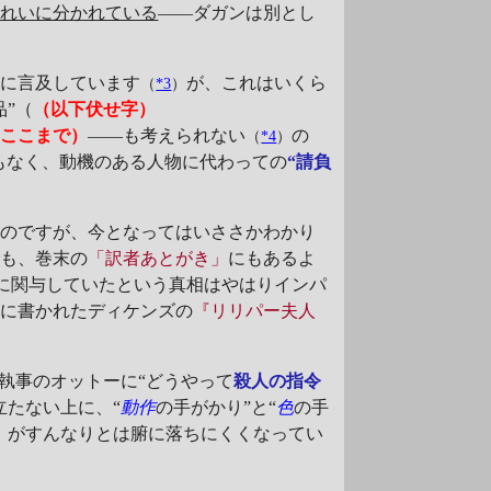
きれいに分かれている
――ダガンは別とし
。
に言及しています
が、これはいくら
（
*3
）
”（
（以下伏せ字）
『ABC殺人事件』
（ここまで）
――も考えられない
の
（
*4
）
もなく、動機のある人物に代わっての
“請負
るのですが、今となってはいささかわかり
でも、巻末の
「訳者あとがき」
にもあるよ
に関与していたという真相はやはりインパ
紀に書かれたディケンズの
『リリパー夫人
執事のオットーに“どうやって
殺人の指令
立たない上に、“
動作
の手がかり”と“
色
の手
）
がすんなりとは腑に落ちにくくなってい