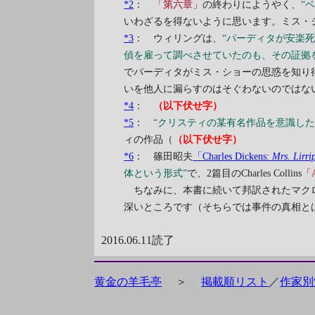
*2
：
「第六章」
の終わりにようやく、
“
いわざるを得ないように思います。ミス・
*3
： ウィリングは、
“パーディタが安楽
偵を雇って調べさせていたのも、その証拠
でパーディタがミス・ショーの思惑を知り
いを他人に漏らすのはそぐわないのではな
*4
：
（以下伏せ字）
他殺であることがは
*5
：
“クリスティの某有名作品を意識し
ィの作品（
（以下伏せ字）
『オリエント急
*6
： 篠田昭夫
「Charles Dickens:
Mrs. Lirri
体という形式”
で、2篇目のCharles Collins
「A 
ちなみに、本書に続いて邦訳されたマク
深いところです（そちらでは事件の真相と
2016.06.11読了
黄金の羊毛亭
＞
掲載順リスト
／
作家別