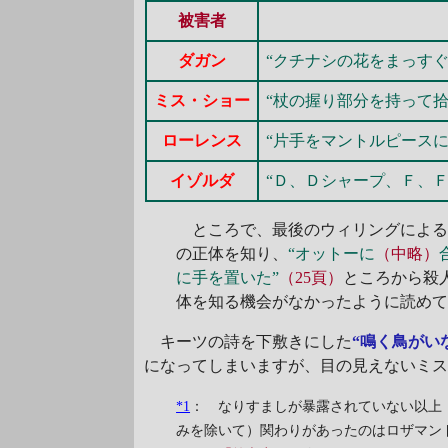
被害者
ダガン
“クチナシの花をまっす
ミス・ショー
“杖の握り部分を持って
ローレンス
“片手をマントルピース
イゾルダ
“Ｄ、Ｄシャープ、Ｆ、Ｆ
ところで、最後のウィリングによる
の正体を知り、
“オットーに
（中略）
に手を置いた”
（25頁）
ところから殺
体を知る機会がなかったように読め
キーツの詩を下敷きにした
“鳴く鳥がい
になってしまいますが、目の見えないミ
*1
： なりすましが暴露されていない以上
みを除いて）関わりがあったのはロザマン