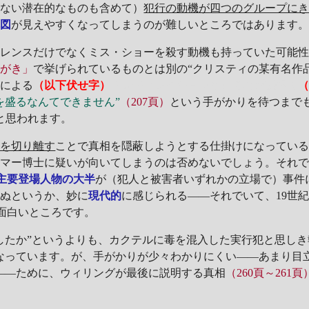
いない潜在的なものも含めて）
犯行の動機が四つのグループに
構図
が見えやすくなってしまうのが難しいところではあります
レンスだけでなくミス・ショーを殺す動機も持っていた可能性
とがき」
で挙げられているものとは別の“クリスティの某有名作品
在による
（以下伏せ字）
ミスディレクションとしての
連続
殺人
を盛るなんてできません”
（207頁）
という手がかりを待つまで
と思われます。
トを切り離す
ことで真相を隠蔽しようとする仕掛けになってい
ンマー博士に疑いが向いてしまうのは否めないでしょう。それ
主要登場人物の大半
が（犯人と被害者いずれかの立場で）事件
らぬというか、妙に
現代的
に感じられる――それでいて、19世
面白いところです。
たか”というよりも、カクテルに毒を混入した実行犯と思しき
なっています。が、手がかりが少々わかりにくい――あまり目
――ために、ウィリングが最後に説明する真相
（260頁～261頁