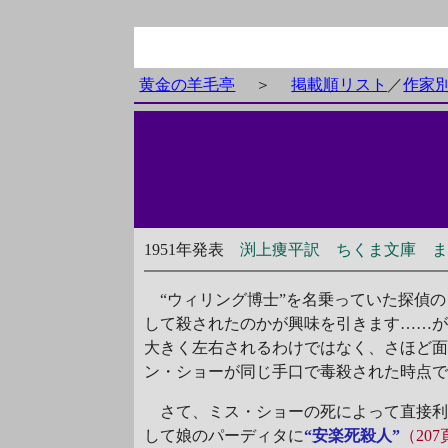
黄金の羊毛亭
＞
掲載順リスト
／
作家
1951年発表
渕上痩平訳 ちくま文庫 ま5
“ウィリング博士”を名乗っていた探偵の
して殺されたのかが興味を引きます……
大きく左右されるわけではなく、さほど
ン・ショーが同じ手口で毒殺された時点
さて、ミス・ショーの死によって直接利
して娘のパーディタに
“安楽死殺人”
（20