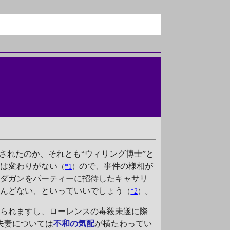
されたのか、それとも“ウィリング博士”と
のは変わりがない
ので、事件の様相が
（
*1
）
、ダガンをパーティーに招待したキャサリ
とんどない、といっていいでしょう
。
（
*2
）
られますし、ローレンスの毒殺未遂に際
夫妻については
不和の気配
が横たわってい