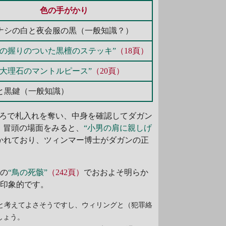
色の手がかり
ナシの白と夜会服の黒（一般知識？）
牙の握りのついた黒檀のステッキ”
（18頁）
い大理石のマントルピース”
（20頁）
と黒鍵（一般知識）
ろで札入れを奪い、中身を確認してダガン
」
冒頭の場面をみると、
“小男の肩に親しげ
かれており、ツィンマー博士がダガンの正
前の
“鳥の死骸”
（242頁）
でおおよそ明らか
り印象的です。
と考えてよさそうですし、ウィリングと（犯罪絡
しょう。