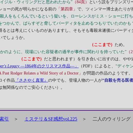
ベイジル・ウィリングだと思われたから”
（84頁）
という説をブリンズリ
ショーの死が明らかになる前の
「第四章」
で、ツィンマー博士あたりが
死殺人をもくろんでいるという疑いを、ローレンスがミス・ショーに打
をつかんで、ばらすぞと脅してパーディタを止めるつもりでいたのかも
得るとは考えにくいものがありますし、そもそも毒殺未遂後にパーディ
いでしょうか。
っきりしなければミスディレクションにならない
（ここまで）
ため。
たかのように、現場にいた容疑者の過半が事件に関わりを持っていた”
（2
行の殺人』
（ここまで）
だと思われます）を引き合いに出すのは、やや
per's Legacy
―1864年のクリスマス作品―」
（PDF）によると、
“ディケ
Past Rodger Relates a Wild Story of a Doctor」
が問題の作品のようです。
ロイ作品
『ささやく真実』
の中でも、登場人物の一人が
“自殺を売る医者
は無関係なのでご安心ください）。
索引
＞
ミステリ＆SF感想vol.225
＞
二人のウィリング