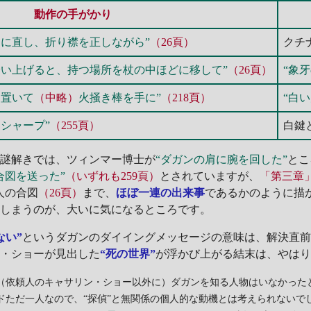
動作の手がかり
ぐに直し、折り襟を正しながら”
（26頁）
クチ
拾い上げると、持つ場所を杖の中ほどに移して”
（26頁）
“象
に置いて
（中略）
火掻き棒を手に”
（218頁）
“白
シャープ”
（255頁）
白鍵
謎解きでは、ツィンマー博士が
“ダガンの肩に腕を回した”
とこ
合図を送った”
（いずれも259頁）
とされていますが、
「第三章
人の合図
（26頁）
まで、
ほぼ一連の出来事
であるかのように描
てしまうのが、大いに気になるところです。
ない”
というダガンのダイイングメッセージの意味は、解決直
ス・ショーが見出した
“死の世界”
が浮かび上がる結末は、やは
（依頼人のキャサリン・ショー以外に）ダガンを知る人物はいなかった
ドただ一人なので、“探偵”と無関係の個人的な動機とは考えられないで