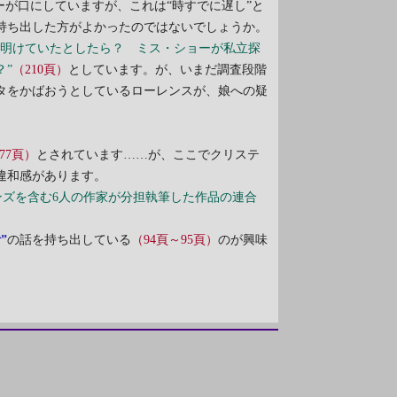
ーが口にしていますが、これは“時すでに遅し”と
持ち出した方がよかったのではないでしょうか。
ち明けていたとしたら？ ミス・ショーが私立探
？”
（210頁）
としています。が、いまだ調査段階
タをかばおうとしているローレンスが、娘への疑
77頁）
とされています……が、ここでクリステ
違和感があります。
ンズを含む6人の作家が分担執筆した作品の連合
”
の話を持ち出している
（94頁～95頁）
のが興味