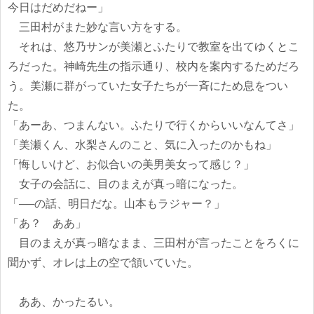
今日はだめだねー」
三田村がまた妙な言い方をする。
それは、悠乃サンが美瀬とふたりで教室を出てゆくとこ
ろだった。神崎先生の指示通り、校内を案内するためだろ
う。美瀬に群がっていた女子たちが一斉にため息をつい
た。
「あーあ、つまんない。ふたりで行くからいいなんてさ」
「美瀬くん、水梨さんのこと、気に入ったのかもね」
「悔しいけど、お似合いの美男美女って感じ？」
女子の会話に、目のまえが真っ暗になった。
「──の話、明日だな。山本もラジャー？」
「あ？ ああ」
目のまえが真っ暗なまま、三田村が言ったことをろくに
聞かず、オレは上の空で頷いていた。
ああ、かったるい。