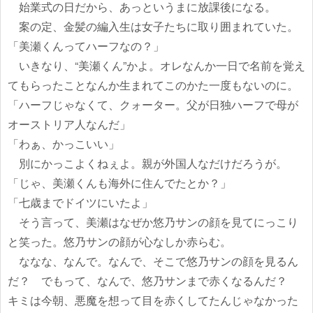
始業式の日だから、あっというまに放課後になる。
案の定、金髪の編入生は女子たちに取り囲まれていた。
「美瀬くんってハーフなの？」
いきなり、“美瀬くん”かよ。オレなんか一日で名前を覚え
てもらったことなんか生まれてこのかた一度もないのに。
「ハーフじゃなくて、クォーター。父が日独ハーフで母が
オーストリア人なんだ」
「わぁ、かっこいい」
別にかっこよくねぇよ。親が外国人なだけだろうが。
「じゃ、美瀬くんも海外に住んでたとか？」
「七歳までドイツにいたよ」
そう言って、美瀬はなぜか悠乃サンの顔を見てにっこり
と笑った。悠乃サンの顔が心なしか赤らむ。
ななな、なんで。なんで、そこで悠乃サンの顔を見るん
だ？ でもって、なんで、悠乃サンまで赤くなるんだ？
キミは今朝、悪魔を想って目を赤くしてたんじゃなかった