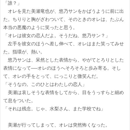
「誰？」
オレを見た美瀬竜也が、悠乃サンをかばうように前に出
た。ちりりと胸がざわついて、そのときのオレは、たぶん
本当の悪魔のように笑ったと思う。
「オレは彼女の恋人だよ。そうだね、悠乃サン？」
左手を彼女のほうへ差し伸べて、オレはまた笑ってみせ
た。指環が、熱い。
悠乃サンは、呆然とした表情から、やがてとろりとした
表情になって──オレのほうへそろそろと歩み寄る。そし
て、オレの手をとって、にっこりと微笑んだ。
「そうなの。このひとはわたしの恋人」
美瀬は哀しそうな表情をしてから、目をうっすらと細め
て息をついた。
「それは残念。じゃ、水梨さん、また学校でね」
美瀬が行ってしまって、オレは突然怖くなった。