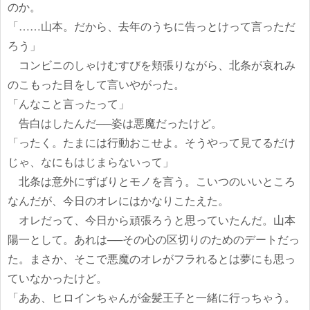
のか。
「……山本。だから、去年のうちに告っとけって言っただ
ろう」
コンビニのしゃけむすびを頬張りながら、北条が哀れみ
のこもった目をして言いやがった。
「んなこと言ったって」
告白はしたんだ──姿は悪魔だったけど。
「ったく。たまには行動おこせよ。そうやって見てるだけ
じゃ、なにもはじまらないって」
北条は意外にずばりとモノを言う。こいつのいいところ
なんだが、今日のオレにはかなりこたえた。
オレだって、今日から頑張ろうと思っていたんだ。山本
陽一として。あれは──その心の区切りのためのデートだっ
た。まさか、そこで悪魔のオレがフラれるとは夢にも思っ
ていなかったけど。
「ああ、ヒロインちゃんが金髪王子と一緒に行っちゃう。