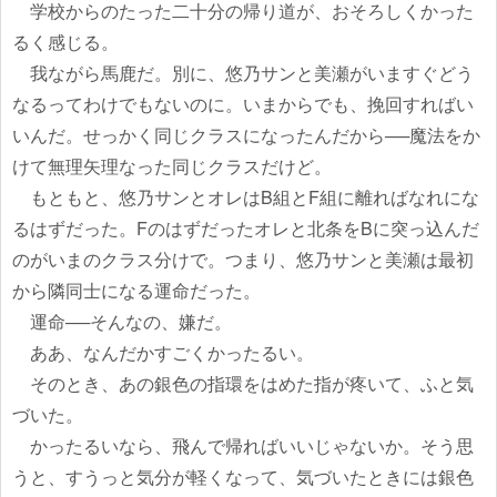
学校からのたった二十分の帰り道が、おそろしくかった
るく感じる。
我ながら馬鹿だ。別に、悠乃サンと美瀬がいますぐどう
なるってわけでもないのに。いまからでも、挽回すればい
いんだ。せっかく同じクラスになったんだから──魔法をか
けて無理矢理なった同じクラスだけど。
もともと、悠乃サンとオレはB組とF組に離ればなれにな
るはずだった。Fのはずだったオレと北条をBに突っ込んだ
のがいまのクラス分けで。つまり、悠乃サンと美瀬は最初
から隣同士になる運命だった。
運命──そんなの、嫌だ。
ああ、なんだかすごくかったるい。
そのとき、あの銀色の指環をはめた指が疼いて、ふと気
づいた。
かったるいなら、飛んで帰ればいいじゃないか。そう思
うと、すうっと気分が軽くなって、気づいたときには銀色