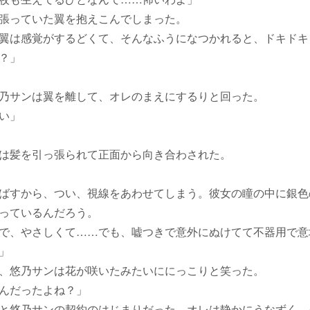
張っていた翼を抱えこんでしまった。
翼は感覚がするどくて、そんなふうになつかれると、ドキドキ
？」
乃サンは翼を離して、オレのまえにするりと回った。
い」
は髪を引っ張られて正面から向き合わされた。
ばすから、つい、視線をあわせてしまう。彼女の瞳の中に銀色
っているんだろう。
で、やさしくて……でも、嘘つきで意外にぬけてて不器用で意
」
、悠乃サンは花が咲いたみたいににっこりと笑った。
んだったよね？」
と悠乃サンの契約のはじまりだった。オレは静かにうなずく。