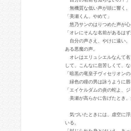
無機質な低い声が頭に響く。
「美瀬くん、やめて」
悠乃サンのはりつめた声が心
「オレにそんな名前があるはず
自分の声さえ、やけに遠い。自
ある悪魔の声。
オレはエリュシエルなんて名前
して、こんなに息苦しくて、な
「暗黒の竜皇子ヴィセリオンの
緑色の瞳の男は詠うように唇
「エイケルダムの炎の蛇よ、ジ
美瀬が高らかに告げたとき、
気づいたときには、虚空に浮
いる。
「封じられた身とはいえ、あっ