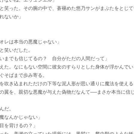
と笑った。その腕の中で、蒼褪めた悠乃サンがまぶたをとじて
れないか」
オレは本当の悪魔じゃない」
と笑いだした。
いまでも信じてるの？ 自分がただの人間だって」
えた。なにもない空間に彼女のすらりとした身体が浮かんでい
ぐそばまで歩み寄る。
を吹き込まれただけの下等な泥人形が思い通りに魔法を使える
の翼を、親切な悪魔が与えた偽物だなんて──まさか本当に信
んだ。
魔なんかじゃない」
目を背けるの？」
った。美瀬の立っていた場所には、黒髪に、爬虫類のような妖