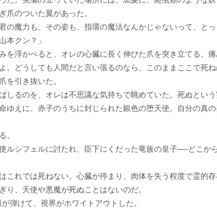
ぎ爪のついた翼があった。
君の魔力も、その姿も、指環の魔法なんかじゃないって、とっ
山本クン？」
みを浮かべると、オレの心臓に長く伸びた爪を突き立てる。痛
よ。どうしても人間だと言い張るのなら、このままここで死ね
爪を引き抜いた。
ばしるのを、オレは不思議な気持ちで眺めていた。死ぬという
命ゆえに、赤子のうちに封じられた銀色の堕天使。自分の真の
る。
ルシフェルに討たれ、臣下にくだった竜族の皇子──どこか
はこれでは死ねない。心臓が停まり、肉体を失う程度で霊的存
ぎり、天使や悪魔が死ぬことはないのだ。
環が弾けて、視界がホワイトアウトした。