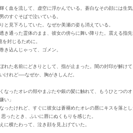
輝く血を流して、虚空に浮かんでいる。蒼白なその顔には生気
男のすぐそばで泣いている。
りと見下ろしていた。なぜか美瀬の姿も消えている。
透き通った霊体のまま、彼女の傍らに舞い降りた。震える指先
憶を封じるために。
巻き込んじゃって、ゴメン。
ぼれた名前にどきりとして、指が止まった。闇の封印が解けて
いけれど──なぜか、胸がきしんだ。
くなったオレの頬やまぶたや銀の髪に触れて、もうひとつのオ
嫌い」
なったけれど、すぐに彼女は蒼褪めたオレの唇にキスを落とし
う思ったとき、ふいに唇にぬくもりを感じた。
えに横たわって、泣き顔を見上げていた。