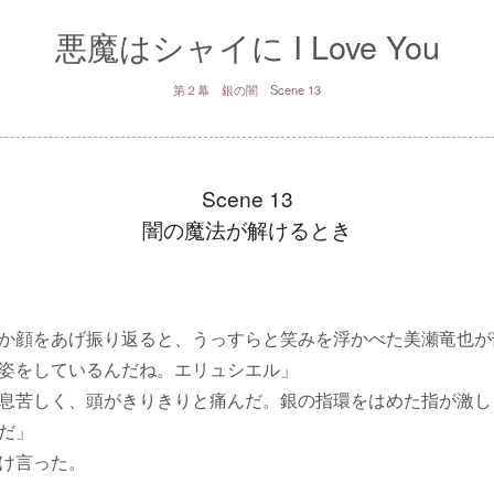
悪魔はシャイに I Love You
第２幕 銀の闇 Scene 13
Scene 13
闇の魔法が解けるとき
か顔をあげ振り返ると、うっすらと笑みを浮かべた美瀬竜也が
姿をしているんだね。エリュシエル」
息苦しく、頭がきりきりと痛んだ。銀の指環をはめた指が激し
だ」
け言った。