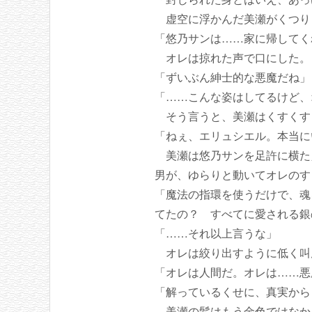
虚空に浮かんだ美瀬がくつり
「悠乃サンは……家に帰してく
オレは掠れた声で口にした。
「ずいぶん紳士的な悪魔だね」
「……こんな姿はしてるけど、
そう言うと、美瀬はくすくす
「ねぇ、エリュシエル。本当に
美瀬は悠乃サンを足許に横た
男が、ゆらりと動いてオレのす
「魔法の指環を使うだけで、魂
てたの？ すべてに愛される銀
「……それ以上言うな」
オレは絞り出すように低く叫
「オレは人間だ。オレは……悪
「解っているくせに、真実から
美瀬の髪はもう金色ではなか