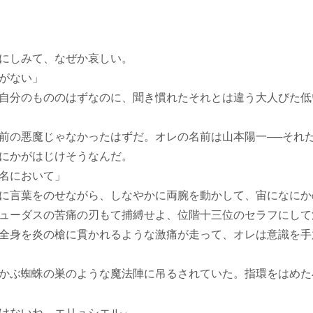
にしみて、なぜか哀しい。
がない」
分のもののはずなのに、聞き慣れたそれとは違う大人びた低
の悪魔じゃなかったはずだ。オレの名前は山本陽一──それ
にかがはじけそうなんだ。
名において」
に言葉をのせながら、しなやかに両腕を動かして、宙になにか
ューダスの苦痛の刃もて捕縛せよ、位階十三位のセラフにして
全身を炎の槍に貫かれるような激痛が走って、オレは意識を手
かぶ蜘蛛の巣のような魔法陣に吊るされていた。指環をはめた
けないね、エリュシエル」