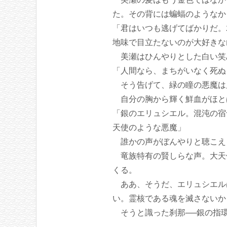
た。その背には蝙蝠のようなか
「君はいつも逃げてばかりだ。
地味で目立たないのが大好きな
美瀬はひんやりとした白い笑
「人間なら、まちがいなく死ぬ
そう告げて、緑の瞳の悪魔は
自分の胸から輝く鮮血がほと
「銀のエリュシエル。混沌の宿
天使のような悪魔」
誰かの声がぼんやりと聴こえ
竜族特有の賢しらな声。大天使
くる。
ああ、そうだ、エリュシエル
い。霊核である魂を滅さないか
そうと識った刹那──銀の指