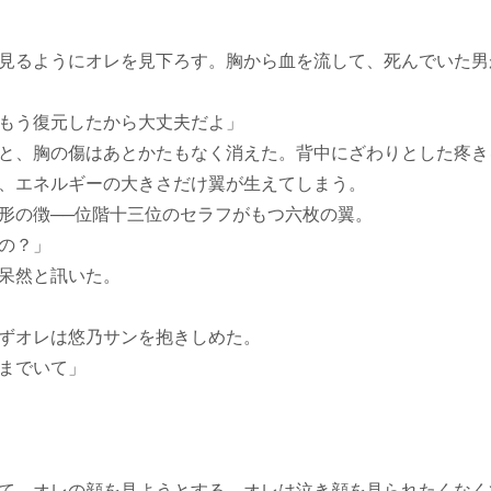
見るようにオレを見下ろす。胸から血を流して、死んでいた男
もう復元したから大丈夫だよ」
と、胸の傷はあとかたもなく消えた。背中にざわりとした疼き
、エネルギーの大きさだけ翼が生えてしまう。
形の徴──位階十三位のセラフがもつ六枚の翼。
の？」
呆然と訊いた。
ずオレは悠乃サンを抱きしめた。
までいて」
て、オレの顔を見ようとする。オレは泣き顔を見られたくなく