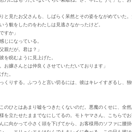
りと見たお父さんも、しばらく呆然とその姿をながめていた。
いう貌をしたのをわたしは見逃さなかったけど。
ですか」
感じになっている。
父親だが。君は？」
彼を睨むように見上げた。
。お嬢さんとは仲良くさせていただいております」
げた。
っくりする。ふつうと言い切るには、彼はキレイすぎるし、独
このひとはあまり嘘をつきたくないのだ。悪魔のくせに、全然
様を立たせたままでなにしてるの。モトヤマさん、こちらでお
んに向かって小さく頭を下げてから、お客様用のソファに腰掛
ン……エリュシエルはなんでもキレイに食べる。この日も彼は