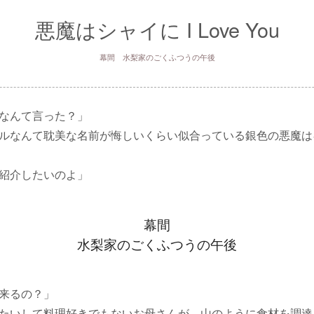
悪魔はシャイに I Love You
幕間 水梨家のごくふつうの午後
なんて言った？」
ルなんて耽美な名前が悔しいくらい似合っている銀色の悪魔は
紹介したいのよ」
幕間
水梨家のごくふつうの午後
来るの？」
たいして料理好きでもないお母さんが、山のように食材を調達