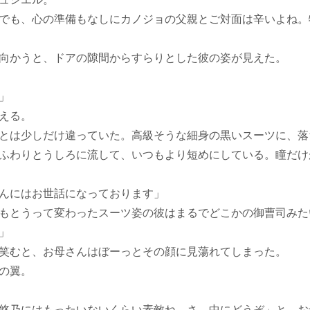
でも、心の準備もなしにカノジョの父親とご対面は辛いよね。
向かうと、ドアの隙間からすらりとした彼の姿が見えた。
」
える。
とは少しだけ違っていた。高級そうな細身の黒いスーツに、落
ふわりとうしろに流して、いつもより短めにしている。瞳だけ
んにはお世話になっております」
もとうって変わったスーツ姿の彼はまるでどこかの御曹司みた
」
笑むと、お母さんはぼーっとその顔に見蕩れてしまった。
の翼。
悠乃にはもったいないくらい素敵ね。さ、中にどうぞ」と、お