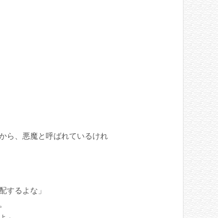
から、悪魔と呼ばれているけれ
配するよな」
。
よ」