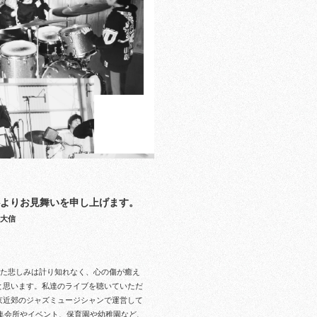
よりお見舞いを
申し上げます。
藤大信
た悲しみは計り知れなく、心の傷が癒え
と思います。
私達のライブを聴いていただ
京近郊のジャズミュージシャンで運営して
集会所やイベント、保育園や幼稚園など、