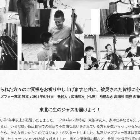
られた方々のご冥福をお祈り申し上げますと共に、被災された皆様に心
ズフォー東北 設立：2011年6月6日
発起人：広瀬潤次（代表） 池崎みき 高瀬裕 岡淳 西
東北に生のジャズを届けよう！
より早3年半以上が経過いたしました。（2014年12月時点）
家族や友人、家や仕事などを失っ
。また、いまだ狭い仮設住宅での生活で不自由な思いをされている方も多数いらっしゃるか
れたら。そんな想いからこのプロジェクトがスタートしました。
私達ジャズフォー東北は東
参加したミュージシャンは50名を越えました。
当初は避難所の横など、最近では仮設住宅の