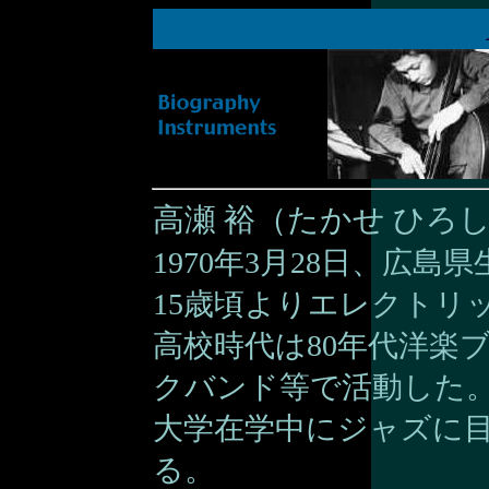
高瀬 裕（たかせ ひろ
1970年3月28日、広
15歳頃よりエレクトリ
高校時代は80年代洋楽
クバンド等で活動した
大学在学中にジャズに
る。