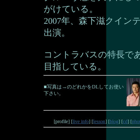
がけている。
2007年、森下滋クインテットでM
出演。
コントラバスの特長で
目指している。
■写真は→のどれかをDLしてお使い
下さい。
[profile] [
live info
] [
lesson
] [
blog
] [
cd
] [
pho