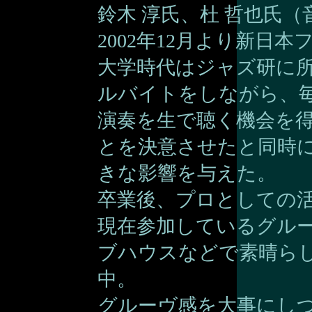
鈴木 淳氏、杜 哲也氏
2002年12月より新日
大学時代はジャズ研に所
ルバイトをしながら、
演奏を生で聴く機会を
とを決意させたと同時
きな影響を与えた。
卒業後、プロとしての
現在参加しているグル
ブハウスなどで素晴ら
中。
グルーヴ感を大事にし