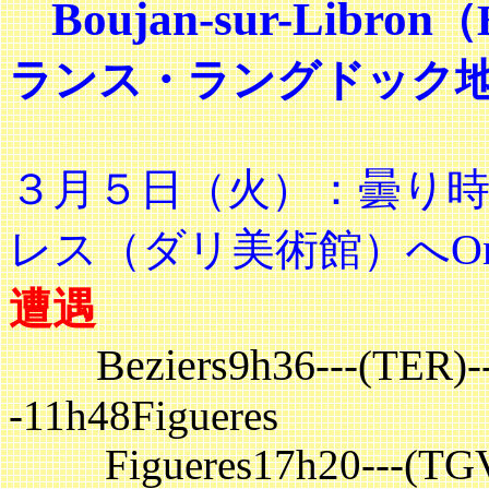
Boujan-sur-Libron
（
ランス・ラングドック
３月５日（火）：曇り
レス（ダリ美術館）へOne D
遭遇
Beziers9h36
---(TER)-
-11h48Figueres
Figueres17h20---(TGV)