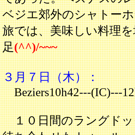
ベジエ郊外のシャトーホ
旅では、美味しい料理を
足
(^^)/~~~
３月７日（木）：
Beziers10h42---(IC)---1
１０日間のラングドッ