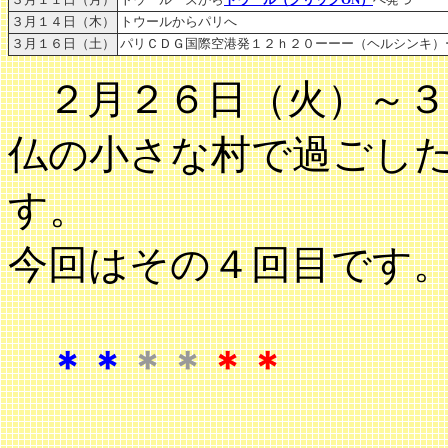
３月１１日（月）
トウールーズから
トウール（クリックON）
へ発つ
３月１４日（木）
トウールからパリへ
３月１６日（土）
パリＣＤＧ国際空港発１２ｈ２０ーーー（ヘルシンキ）
２月２６日（火）～３
仏の小さな村で過ごし
す。
今回はその４回目です
＊＊
＊＊
＊＊