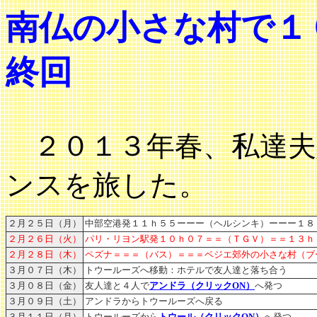
南仏の小さな村で１０
終回
２０１３年春、
私達
ンスを旅した。
２月２５日（月）
中部空港発１１ｈ５５ーーー（ヘルシンキ）ーーー１８
２月２６日（火）
パリ・リヨン駅発１０ｈ０７＝＝（ＴＧＶ）＝＝１３ｈ
２月２８日（木）
ペズナ＝＝＝（バス）＝＝＝ベジエ郊外の小さな村（
３月０７日（木）
トウールーズへ移動：ホテルで友人達と落ち合う
３月０８日（金）
友人達と４人で
アンドラ（クリックON）
へ発つ
３月０９日（土）
アンドラからトウールーズへ戻る