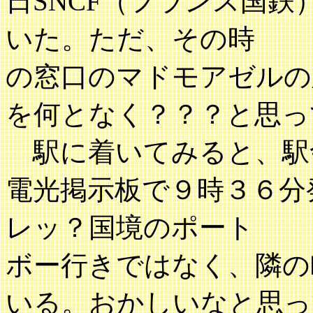
日SNCF（フランス国
いた。ただ、その時
の窓口のマドモアゼルの
を何となく？？？と思っ
駅に着いてみると、駅
電光掲示板で９時３６分
レッ？国境のポート
ボー行きではなく、隣の
いる。おかしいなと思っ