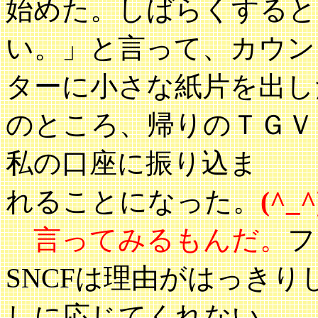
始めた。しばらくすると
い。」と言って、カウン
ターに小さな紙片を出し
のところ、帰りのＴＧＶ
私の口座に振り込ま
れることになった。
(^_^
言ってみるもんだ。
フ
SNCFは理由がはっき
しに応じてくれない