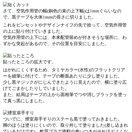
さて、空気作用管の幅(銅色の束の上下幅)は1mmぐらいなの
で、黒テープを大体1mmの長さに切りました。
これをピンセットやデザインナイフの先で拾って、空気作用管
の上に貼り付けていきました。
空気作用管の上下には、本来配管留めが付きそうな場所に、わ
ずかな突起があるので、その位置を目安にしました。
貼ったところの拡大です。
はがれにくくするため、タミヤカラー(水性)のフラットクリア
ーを細筆に付けて、テープの断面あたりに少し塗りました。
少し黒マジックがにじんできたように見えたので、横に塗り広
げてごまかしたりしていました。
また、結局はテープの上から面相筆でつや消しブラックを塗っ
て真っ黒にしました。
ついでに、煙室扉手すりのステーも黒で塗っておきました。
脚のほうは塗りにくいので、取り外して塗りました(差し込まれ
ているだけです)。軟質プラで塗料の食いつきがそれほどよくな