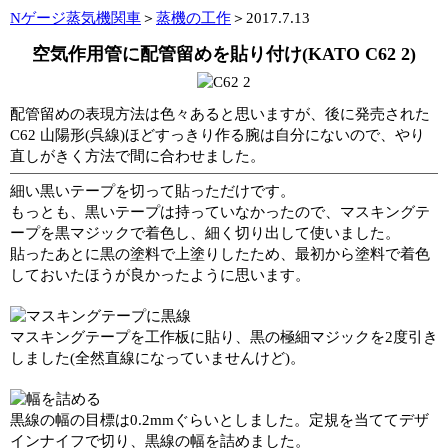
Nゲージ蒸気機関車
＞
蒸機の工作
＞2017.7.13
空気作用管に配管留めを貼り付け(KATO C62 2)
配管留めの表現方法は色々あると思いますが、後に発売された
C62 山陽形(呉線)ほどすっきり作る腕は自分にないので、やり
直しがきく方法で間に合わせました。
細い黒いテープを切って貼っただけです。
もっとも、黒いテープは持っていなかったので、マスキングテ
ープを黒マジックで着色し、細く切り出して使いました。
貼ったあとに黒の塗料で上塗りしたため、最初から塗料で着色
しておいたほうが良かったように思います。
マスキングテープを工作板に貼り、黒の極細マジックを2度引き
しました(全然直線になっていませんけど)。
黒線の幅の目標は0.2mmぐらいとしました。定規を当ててデザ
インナイフで切り、黒線の幅を詰めました。