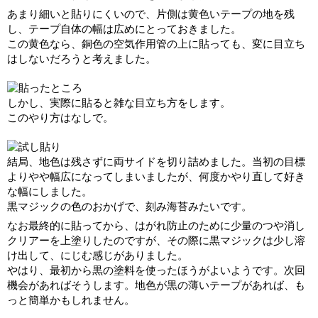
あまり細いと貼りにくいので、片側は黄色いテープの地を残
し、テープ自体の幅は広めにとっておきました。
この黄色なら、銅色の空気作用管の上に貼っても、変に目立ち
はしないだろうと考えました。
しかし、実際に貼ると雑な目立ち方をします。
このやり方はなしで。
結局、地色は残さずに両サイドを切り詰めました。当初の目標
よりやや幅広になってしまいましたが、何度かやり直して好き
な幅にしました。
黒マジックの色のおかげで、刻み海苔みたいです。
なお最終的に貼ってから、はがれ防止のために少量のつや消し
クリアーを上塗りしたのですが、その際に黒マジックは少し溶
け出して、にじむ感じがありました。
やはり、最初から黒の塗料を使ったほうがよいようです。次回
機会があればそうします。地色が黒の薄いテープがあれば、も
っと簡単かもしれません。