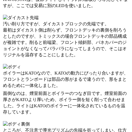
すが、ここでは安易に別のLEDを使いました。
汚い削り方ですが、ダイカストブロックの先端です。
最初はダイカスト側は削らず、フロントデッキの裏側を削ろう
としたのですが、トミックスの場合フロントデッキの部品構成
が複雑です。削ると前端梁、フロント傾斜部、バネカバーのジ
ョイントがなくなってバラバラになってしまうので、そこはオ
リジナルを温存することにしました。
ボイラーはKATOなので、KATOの動力にぴったり合いますが、
フロントとランボードは部品の形がまるで違うので、形をまと
めるために一体化しました。
面倒なのは、煙室前面とボイラーのつなぎ目です。煙室前面の
厚さがKATOより厚いため、ボイラー側を短く削って合わせま
した。ライトはKATOのボイラーに一体化されているものを温
存しています。
ところが、不注意で導光プリズムの先端を折ってしまい、仕方