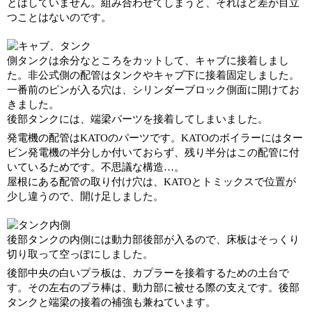
とはしていません。組み合わせてしまうと、それほど差が目立
つことはないのです。
側タンクは余分なところをカットして、キャブに接着しまし
た。非公式側の配管はタンクやキャブ下に接着固定しました。
一番前のピンが入る穴は、シリンダーブロック側面に開けてお
きました。
後部タンクには、端梁パーツを接着してしまいました。
発電機の配管はKATOのパーツです。KATOのボイラーにはター
ビン発電機の半分しか付いておらず、残り半分はこの配管に付
いているためです。不思議な構造…。
屋根にある配管の取り付け穴は、KATOとトミックスで位置が
少し違うので、開け足しました。
後部タンクの内側には動力部後部が入るので、床板はそっくり
切り取って空っぽにしました。
後部中央の白いプラ板は、カプラーを接着するための土台で
す。その左右のプラ棒は、動力部に被せる際の支えです。後部
タンクと端梁の接着の補強も兼ねています。