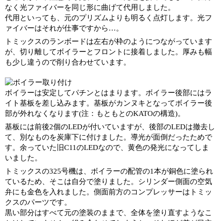
なく光ファイバーを同じ形に曲げて代用しました。
代用といっても、元のプリズムよりも明るく点灯します。光フ
ァイバーはそれが仕事ですから…。
トミックスのランボードは左右が枠のようにつながっています
が、切り離してボイラーとフロントに接着しました。厚みも幅
も少し違うので削り合わせています。
ボイラーは安定してパチンとはまります。ボイラー後部にはラ
イト基板を差し込みます。基板がカンヌキとなってボイラー後
部が外れなくなります(注：もともとのKATOの構造)。
基板には前後2個のLEDが付いていますが、後部のLEDは撤去し
て、別なものを炭庫下に付けました。導光が面倒だったためで
す。余っていた旧C11のLEDなので、黄色の発光になってしま
いました。
トミックスの325号機は、ボイラーの配管の1本が銅色に塗られ
ているため、そこは自分で塗りました。シリンダー側面の空気
弁にも金色を入れました。側面前方のコンプレッサーはトミッ
クスのパーツです。
黒い部分はすべて元の塗装のままで、全体を塗り直すようなこ