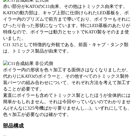
赤い部分がKATOのC11由来、その他はトミックス由来です。
KATOの動力部は、キャブ上部に仕掛けられたLED基板を、ボ
イラー内のプリズムで前方まで導いており、ボイラーもそれに
ぴったり合った形状になっています。特にLED基板のあたりが
特殊なので、ボイラーは動力とセットでKATO製をそのまま使
いました。
C11 325として特徴的な外観である、前面・キャブ・タンク類
は、トミックス製品が由来です。
ボイラー内の形状を色々加工する面倒さはなくなりましたが、
代わりにKATOのボイラーと、その他すべてのトミックス製外
装パーツの組み合わせについて、それぞれ方法を考えて加工す
ることが必要です。
素直にボイラーも含めてトミックス製としたほうが全体的には
簡単かもしれません。それは今回やっていないのでわかりませ
ん(そんなに325号機ばかり要りませんし…)。いずれにしても、
色々加工が必要なのは確かです。
部品構成