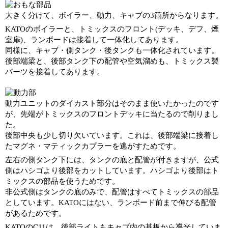
大きく分けて、ボイラー、動力、キャブの3箇所からなります。
KATOのボイラーと、トミックスのフロント(デッキ、デフ、煙
室扉)、ランボードは接着して一体化してあります。
同様に、キャブ・側タンク・後タンクも一体化されています。
後部端梁と、後部タンク下の配管や空気溜めも、トミックス製
パーツを接着してあります。
動力ユニットのダイカスト部分はそのまま使いたかったのです
が、先端がトミックスのフロントデッキに当たるので削りまし
た。
後部中央も少し切り欠いています。これは、後部端梁に接着し
たマグネ・マティックカプラーを逃がすためです。
左右の側タンク下には、タンクの底と配管が付きますが、公式
側はハシゴより後部をカットしています。ハシゴより後部はト
ミックスの部品を使うためです。
非公式側はタンクの底のみで、配管はすべてトミックスの部品
としています。KATOにはない、ランボード前まで伸びる配管
があるためです。
KATOのC11は、後部ライトもキャブ内の基板から導光していま