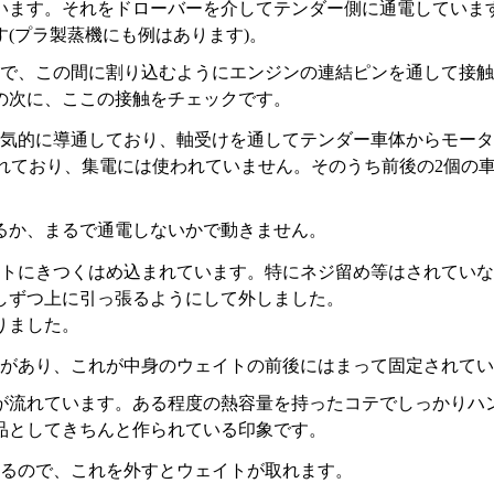
います。それをドローバーを介してテンダー側に通電していま
(プラ製蒸機にも例はあります)。
ので、この間に割り込むようにエンジンの連結ピンを通して接
掃の次に、ここの接触をチェックです。
気的に導通しており、軸受けを通してテンダー車体からモータ
されており、集電には使われていません。そのうち前後の2個の
るか、まるで通電しないかで動きません。
トにきつくはめ込まれています。特にネジ留め等はされていな
しずつ上に引っ張るようにして外しました。
りました。
があり、これが中身のウェイトの前後にはまって固定されてい
が流れています。ある程度の熱容量を持ったコテでしっかりハ
品としてきちんと作られている印象です。
るので、これを外すとウェイトが取れます。