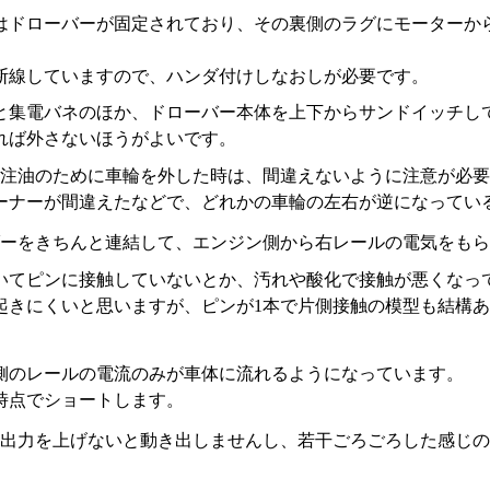
はドローバーが固定されており、その裏側のラグにモーターか
断線していますので、ハンダ付けしなおしが必要です。
と集電バネのほか、ドローバー本体を上下からサンドイッチし
れば外さないほうがよいです。
や注油のために車輪を外した時は、間違えないように注意が必
ーナーが間違えたなどで、どれかの車輪の左右が逆になってい
ーをきちんと連結して、エンジン側から右レールの電気をもら
いてピンに接触していないとか、汚れや酸化で接触が悪くなっ
起きにくいと思いますが、ピンが1本で片側接触の模型も結構
側のレールの電流のみが車体に流れるようになっています。
時点でショートします。
出力を上げないと動き出しませんし、若干ごろごろした感じの