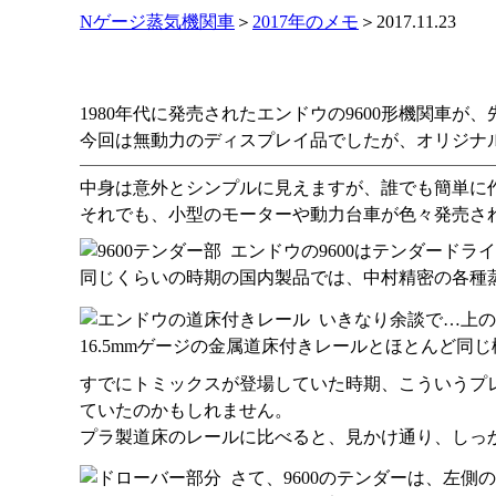
Nゲージ蒸気機関車
＞
2017年のメモ
＞2017.11.23
1980年代に発売されたエンドウの9600形機関車
今回は無動力のディスプレイ品でしたが、オリジナ
中身は意外とシンプルに見えますが、誰でも簡単に
それでも、小型のモーターや動力台車が色々発売さ
エンドウの9600はテンダード
同じくらいの時期の国内製品では、中村精密の各種蒸
いきなり余談で…上の
16.5mmゲージの金属道床付きレールとほとんど同
すでにトミックスが登場していた時期、こういうプ
ていたのかもしれません。
プラ製道床のレールに比べると、見かけ通り、しっ
さて、9600のテンダーは、左