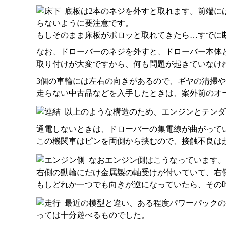
底板は2本のネジを外すと取れます。前端に
らないように要注意です。
もしそのまま床板がポロッと取れてきたら…すでに
なお、ドローバーのネジを外すと、ドローバー本体
取り付けが大変ですから、何も問題が起きていなけ
3個の車輪には左右の向きがあるので、ギヤの清掃
走らない中古品などを入手したときは、案外前のオ
以上のような構造のため、エンジンとテンダ
通電しないときは、ドローバーの集電線が曲がって
この機関車はピンを両側から挟むので、接触不良は
なおエンジン側はこうなっています。
右側の動輪にだけ金属製の軸受けが付いていて、右
もしどれか一つでも向きが逆になっていたら、その
最近の模型と違い、ある程度パワーパックの
っては十分遊べるものでした。