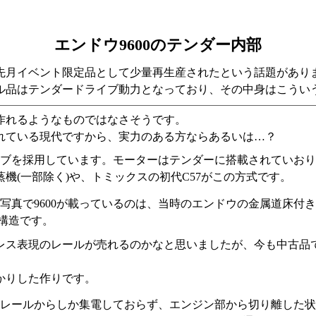
エンドウ9600のテンダー内部
が、先月イベント限定品として少量再生産されたという話題があり
ル品はテンダードライブ動力となっており、その中身はこうい
作れるようなものではなさそうです。
れている現代ですから、実力のある方ならあるいは…？
ライブを採用しています。モーターはテンダーに搭載されていお
機(一部除く)や、トミックスの初代C57がこの方式です。
写真で9600が載っているのは、当時のエンドウの金属道床付
じ構造です。
レス表現のレールが売れるのかなと思いましたが、今も中古品
かりした作りです。
側のレールからしか集電しておらず、エンジン部から切り離した