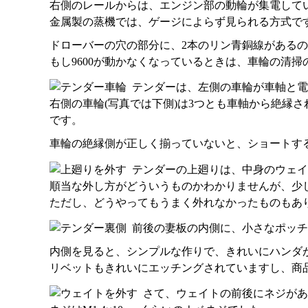
右側のレールからは、エンジン部の動輪が集電して
金属製の蒸機では、ゲージによらず見られる方式です
ドローバーの穴の部分に、2本のリン青銅線がある
もし9600が動かなくなっているときは、車輪の清
テンダーは、左側の車輪が車軸と電
右側の車輪(写真では下側)は3つとも車軸から絶縁
です。
車輪の絶縁側が正しく揃っていないと、ショートす
テンダーの上廻りは、中身のウェイ
順当な外し方がどういうものかわかりませんが、少
ただし、どうやってもうまく外れなかったものもあ
前後の妻板の内側に、小さなポッチ
内側を見ると、シンプルな作りで、きれいにハンダ
リベットもきれいにエッチングされていますし、商
さて、ウェイトの前後にネジがあ