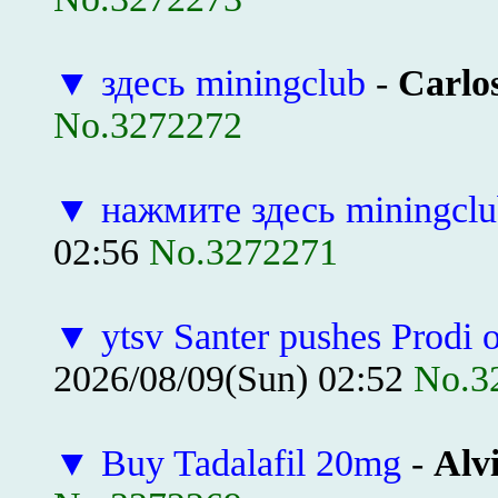
▼
здесь miningclub
-
Carlos
No.3272272
▼
нажмите здесь miningcl
02:56
No.3272271
▼
ytsv Santer pushes Prodi ou
2026/08/09(Sun) 02:52
No.3
▼
Buy Tadalafil 20mg
-
Alv