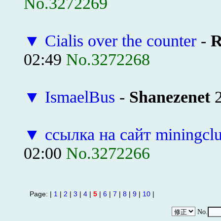
No.3272269
▼
Cialis over the counter
-
R
02:49
No.3272268
▼
IsmaelBus
-
Shanezenet
2
▼
ссылка на сайт miningcl
02:00
No.3272266
Page: |
1
|
2
|
3
|
4
|
5
|
6
|
7
|
8
|
9
|
10
|
No.