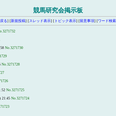
競馬研究会掲示板
戻る
] [
新規投稿
] [
スレッド表示
] [
トピック表示
] [
留意事項
] [
ワード検索
o.3271732
1
:58
No.3271730
1729
6
No.3271728
727
71726
1:52
No.3271725
) 21:45
No.3271724
271723