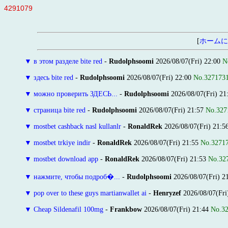
4291079
[
ホームに
▼
в этом разделе bite red
-
Rudolphsoomi
2026/08/07(Fri) 22:00
N
▼
здесь bite red
-
Rudolphsoomi
2026/08/07(Fri) 22:00
No.327173
▼
можно проверить ЗДЕСЬ...
-
Rudolphsoomi
2026/08/07(Fri) 21
▼
страница bite red
-
Rudolphsoomi
2026/08/07(Fri) 21:57
No.327
▼
mostbet cashback nasl kullanlr
-
RonaldRek
2026/08/07(Fri) 21:5
▼
mostbet trkiye indir
-
RonaldRek
2026/08/07(Fri) 21:55
No.3271
▼
mostbet download app
-
RonaldRek
2026/08/07(Fri) 21:53
No.32
▼
нажмите, чтобы подроб�...
-
Rudolphsoomi
2026/08/07(Fri) 2
▼
pop over to these guys martianwallet ai
-
Henryzef
2026/08/07(Fri
▼
Cheap Sildenafil 100mg
-
Frankbow
2026/08/07(Fri) 21:44
No.3