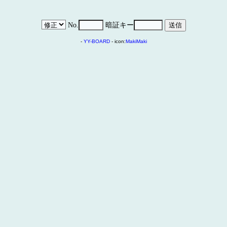
No.
暗証キー
-
YY-BOARD
- icon:
MakiMaki