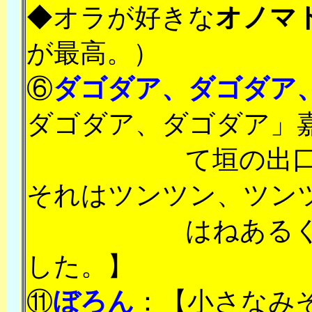
◆オラが好きな
オノマ
が最高。）
⑥
ダゴダア、ダゴダア
ダゴダア、ダゴダア」
て垣の出
それはツンツン、ツン
はねある
した。】
⑪
ぼろん
：【小さなみ