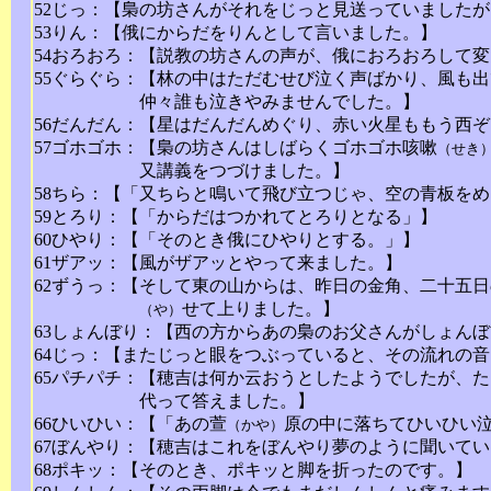
52じっ：【梟の坊さんがそれをじっと見送っていました
53りん：【俄にからだをりんとして言いました。】
54おろおろ：【説教の坊さんの声が、俄におろおろして
55ぐらぐら：【林の中はただむせび泣く声ばかり、風も
仲々誰も泣きやみませんでした。】
56だんだん：【星はだんだんめぐり、赤い火星ももう西
57ゴホゴホ：【梟の坊さんはしばらくゴホゴホ咳嗽
（せき
又講義をつづけました。】
58ちら：【「又ちらと鳴いて飛び立つじゃ、空の青板を
59とろり：【「からだはつかれてとろりとなる」】
60ひやり：【「そのとき俄にひやりとする。」】
61ザアッ：【風がザアッとやって来ました。】
62ずうっ：【そして東の山からは、昨日の金角、二十五
せて上りました。】
（や）
63しょんぼり：【西の方からあの梟のお父さんがしょん
64じっ：【またじっと眼をつぶっていると、その流れの
65パチパチ：【穂吉は何か云おうとしたようでしたが、
代って答えました。】
66ひいひい：【「あの萱
原の中に落ちてひいひい
（かや）
67ぼんやり：【穂吉はこれをぼんやり夢のように聞いて
68ポキッ：【そのとき、ポキッと脚を折ったのです。】