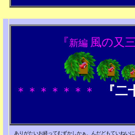
『
風の又
新編
『二
＊＊＊＊＊＊＊
ありがたいお経ってむずかしかぁ、んだどもていねいに