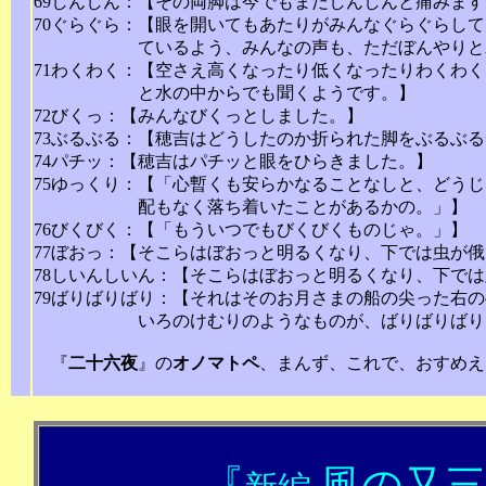
69しんしん：【その両脚は今でもまだしんしんと痛みま
70ぐらぐら：【眼を開いてもあたりがみんなぐらぐらし
ているよう、みんなの声も、ただぼんやりと
71わくわく：【空さえ高くなったり低くなったりわくわ
と水の中からでも聞くようです。】
72びくっ：【みんなびくっとしました。】
73ぶるぶる：【穂吉はどうしたのか折られた脚をぶるぶ
74パチッ：【穂吉はパチッと眼をひらきました。】
75ゆっくり：【「心暫くも安らかなることなしと、どう
配もなく落ち着いたことがあるかの。」】
76びくびく：【「もういつでもびくびくものじゃ。」】
77ぼおっ：【そこらはぼおっと明るくなり、下では虫が
78しいんしいん：【そこらはぼおっと明るくなり、下で
79ばりばりばり：【それはそのお月さまの船の尖った右
いろのけむりのようなものが、ばりばりばり
『
二十六夜
』の
オノマトペ
、まんず、これで、おすめえ
2006
『
風の又