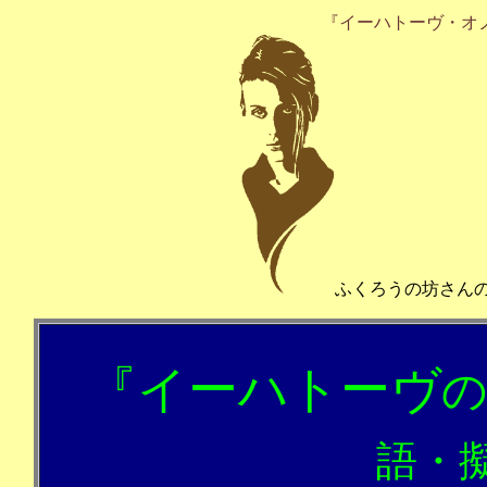
『イーハトーヴ・オノ
ふくろうの坊さん
『
イーハトーヴ
語・