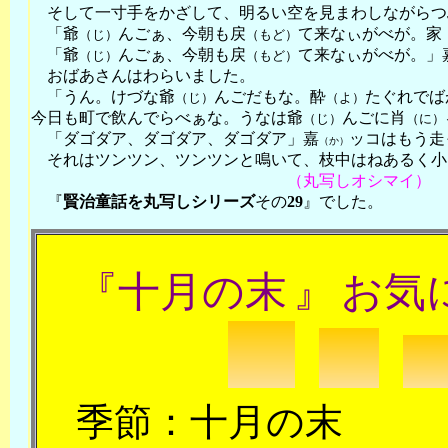
そして一寸手をかざして、明るい空を見まわしながらつ
「爺
んごぁ、今朝も戻
て来なぃがべが。家
（じ）
（もど）
「爺
んごぁ、今朝も戻
て来なぃがべが。」
（じ）
（もど）
おばあさんはわらいました。
「うん。けづな爺
んごだもな。酔
たぐれでば
（じ）
（よ）
今日も町で飲んでらべぁな。うなは爺
んごに肖
（じ）
（に）
「ダゴダア、ダゴダア、ダゴダア」嘉
ッコはもう走
（か）
それはツンツン、ツンツンと鳴いて、枝中はねあるく小
（丸写しオシマイ）
『
賢治
童話
を
丸写しシリーズ
その
29
』でした。
『
十月の末
』
お気
季節：十月の末