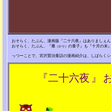
申し訳
おそらく、たぶん、漫画版『二十六夜』はありましぇん
おそらく、たぶん、『
雁
の童子
』も
『十月の末
（かり）
っつーことで、宮沢賢治童話の漫画紹介は、しばらくシ
『
二十六夜
』