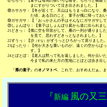
⑰ちらっ：【童子は母馬の茶いろな瞳を、ちらっと横眼で
まにすがりついて泣き出されました。】
⑱カサカサ：【冬が近くて、天山はもうまっ白になり、桑
た頃、ある日のこと、童子が俄に帰っておい
⑲ガサガサ：【「おっかさんの手はそんなにガサガサして
⑳しょんぼり：【童子はしょんぼり庭から道に出られまし
21どきっ：【俄に空を羽音がして、雁の一列が通りまし
を見て、思わずどきっとなされました。】
22ずうっ：【沙
がずうっとひろがって居りました
（すな）
23ばったり：【何か大きな重いものが、遠くの空からば
す。】
24とぼとぼ：【老人は黙って礼を返しました。何か云い
今まで私の来た方の荒地にとぼとぼ歩き出し
『
雁の童子
』の
オノマトペ
、これで、おすめえだぁ。
2006
『
風の又
新編