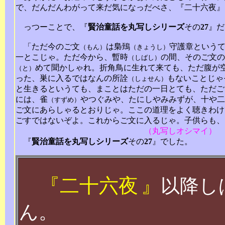
で、だんだんわがって来だ気になっだべさ、『二十六夜』
っつーことで、『
賢治
童話
を
丸写しシリーズ
その
27
』だ
「ただ今のご文
は梟鵄
守護章という
（もん）
（きょうし）
一とこじゃ。ただ今から、暫時
の間、そのご文の
（しばし）
めて聞かしゃれ。折角鳥に生れて来ても、ただ腹が
（と）
った、巣に入るではなんの所詮
もないことじゃ
（しょせん）
と生きるというても、まことはただの一日とても、ただご
には、雀
やつぐみや、たにしやみみずが、十や二
（すずめ）
ご文にあらしゃるとおりじゃ。ここの道理をよく聴きわけ
ごすではないぞよ。これからご文に入るじゃ。子供らも、
（丸写しオシマイ）
『
賢治
童話
を
丸写しシリーズ
その
27
』でした。
『
二十六夜
』
以降し
ん。