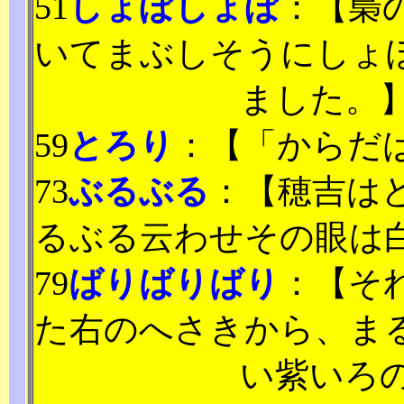
51
しょぼしょぼ
：【梟
いてまぶしそうにしょ
ました。
59
とろり
：【「からだ
73
ぶるぶる
：【穂吉は
るぶる云わせその眼は
79
ばりばりばり
：【そ
た右のへさきから、ま
い紫いろ