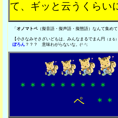
て、ギッと云うくらい
「
オノマトペ
（擬音語・擬声語・擬態語）なんて集めて
【小さなみそさざいどもは、みんなまるでまん円
（まる
ぼろん
？？？ 意味わがらないな。
(^ ^;
＊＊＊＊＊＊＊＊＊
ペ
＊＊