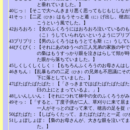
と垂れていました。】
40じっ：【そこで大へんきまり悪く思ってもじもじしな
41そっ：【二疋
はもうそっと遁
げ出し、穂吉
（ひき）
（に）
こうという風でした。】
42おろおろ：【女のふくろうにはおろおろ泣いているの
（こ）うしていられないというようにプリプ
43プリプリ：【男のふくろうはもうとても斯
うして
（こ）
44びくびく：【それにあのゆうべの三人兄弟の家族の中
の梟はもうすっかり眼を泣きはらして頬が時
た眼から落ちていました。】
45しくしくしくしく：【もちろんふくろうのお母さんは
46きちん：【乱暴ものの二疋
の兄弟も不思議にそ
（ひき）
下に落としていました。】
47ばたばたばたばた：【「さっきまではばたばたばたば
臼の上にとまっているよ。」】
48しいんしいん：【それにつれて林中の女のふくろうが
49そっ：【「すると、丁度子供が二人、草刈りに来て居
一人がそっとのぼって来て、穂吉の足を捉
（
50ばたばた：【しばらくたって、またばたばたと一疋
（ぴ
51しょぼしょぼ：【梟のお母さんが、大きな眼を泣いて
た。】