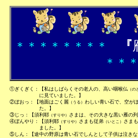
『
＊＊＊＊＊＊＊＊
＊＊
①ぎくぎく：【私はしばらくその老人の、高い咽喉仏
（の
に見ていました。】
②ぼおっ：【地面はごく麗
わしい青い石で、空が
（うる）
た。】
③じっ：【須利耶
さまは、その大きな黒い雁の列
（すりや）
④ぼんやり：【須利耶
さまも従弟
さま
（すりや）
（いとこ）
ました。】
⑤しん：【途中の野原は青い石でしんとして子供は泣きな