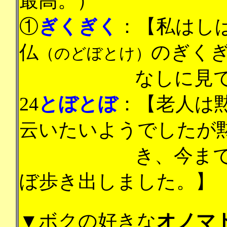
最高。）
①
ぎくぎく
：【私はし
仏
のぎく
（のどぼとけ）
なしに見
24
とぼとぼ
：【老人は
云いたいようでしたが
き、今ま
ぼ歩き出しました。】
▼
ボクの
好きな
オノマ