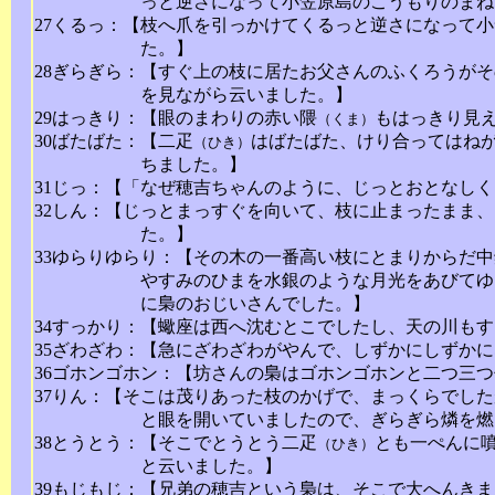
っと逆さになって小笠原島のこうもりのまね
27くるっ：【枝へ爪を引っかけてくるっと逆さになって
た。】
28ぎらぎら：【すぐ上の枝に居たお父さんのふくろうが
を見ながら云いました。】
29はっきり：【眼のまわりの赤い隈
もはっきり見
（くま）
30ばたばた：【二疋
はばたばた、けり合ってはね
（ひき）
ちました。】
31じっ：【「なぜ穂吉ちゃんのように、じっとおとなし
32しん：【じっとまっすぐを向いて、枝に止まったまま
た。】
33ゆらりゆらり：【その木の一番高い枝にとまりからだ
やすみのひまを水銀のような月光をあびてゆ
に梟のおじいさんでした。】
34すっかり：【蠍座は西へ沈むとこでしたし、天の川も
35ざわざわ：【急にざわざわがやんで、しずかにしずか
36ゴホンゴホン：【坊さんの梟はゴホンゴホンと二つ三
37りん：【そこは茂りあった枝のかげで、まっくらでし
と眼を開いていましたので、ぎらぎら燐を燃
38とうとう：【そこでとうとう二疋
とも一ぺんに
（ひき）
と云いました。】
39もじもじ：【兄弟の穂吉という梟は、そこで大へんき