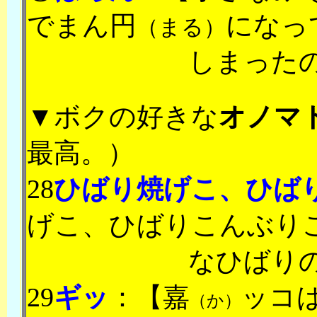
でまん円
になっ
（まる）
しまった
▼ボクの好きな
オノマ
最高。）
28
ひばり焼げこ、ひば
げこ、ひばりこんぶり
なひばり
29
ギッ
：【嘉
ッコ
（か）