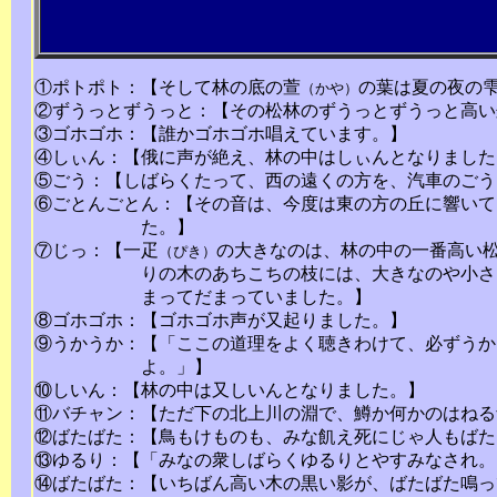
①ポトポト：【そして林の底の萱
の葉は夏の夜の
（かや）
②ずうっとずうっと：【その松林のずうっとずうっと高い
③ゴホゴホ：【誰かゴホゴホ唱えています。】
④しぃん：【俄に声が絶え、林の中はしぃんとなりました
⑤ごう：【しばらくたって、西の遠くの方を、汽車のごう
⑥ごとんごとん：【その音は、今度は東の方の丘に響いて
た。】
⑦じっ：【一疋
の大きなのは、林の中の一番高い
（ぴき）
りの木のあちこちの枝には、大きなのや小さ
まってだまっていました。】
⑧ゴホゴホ：【ゴホゴホ声が又起りました。】
⑨うかうか：【「ここの道理をよく聴きわけて、必ずうか
よ。」】
⑩しいん：【林の中は又しいんとなりました。】
⑪バチャン：【ただ下の北上川の淵で、鱒か何かのはねる
⑫ばたばた：【鳥もけものも、みな飢え死にじゃ人もばた
⑬ゆるり：【「みなの衆しばらくゆるりとやすみなされ。
⑭ばたばた：【いちばん高い木の黒い影が、ばたばた鳴っ