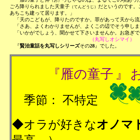
（お）
ごろ降りられました天童子
だというのです。
（てんどうじ）
あちこち建って居ります。」
「天のこどもが、降りたのですか。罪があって天から流
「さあ、よくわかりませんが、よくこの辺でそう申しま
「いかがでしょう、聞かせて下さいませんか。お急ぎで
（丸写しオシマイ）
『
賢治
童話
を
丸写しシリーズ
その
28
』でした。
『
雁の童子
』
季節：
不特定
◆オラが
好きな
オノマ