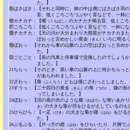
た。】
⑮ばさばさ：【それと同時に、林の中は俄にばさばさ羽の
音、低くごろごろつぶやく音などで、一杯に
⑯カチカチ：【嘴
のカチカチ鳴る音、低くごろ
（くちばし）
⑰ごろごろ：【低くごろごろつぶやく音などで、一杯にな
⑱チカチカ：【天の川が大分まわり大熊星がチカチカまた
ぼおっと古めかしい黄金
いろに明る
（きん）
⑲ぼおっ：【それから東の山脈の上の空はぼおっと古めか
た。】
⑳ごとごと：【前の汽車と停車場で交換したのでしょうか
ました。】
21ちらっ：【そのとき、黒い東の山脈の上に何かちらっ
があらわれました。】
22ざわっ：【梟
どもは俄にざわっとしました。
（ふくろう）
23すうっ：【二十四日の黄金
の角
、鎌の形
（きん）
（つの）
ってしまいました。】
24ぼおっ：【沼の底の光のような朧
な青いあかり
（おぼろ）
の大きな梟が羽をひるがえしているのも
き）
25ひらひら：【一疋
の大きな梟が翅
をひる
（ぴき）
（はね）
た。】
26ぶるぶる：【片っ方の翅
をひらいたり、片脚で
（はね）