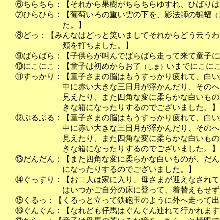
⑥ちらちら：【それから果樹がちらちらゆすれ、ひばりは
⑦ひらひら：【葡萄いろの重い雲の下を、影法師の蝙蝠
（
た。】
⑧どっ：【みんなはどっと笑いましてそれからどう云うわ
頬を打ちました。】
⑨ばらばら：【子供らが叫んでばらばら走って来て童子に
⑩にこにこ：【童子は初めからお了
いまでにこに
（しま）
⑪すっかり：【童子さまの脳はもうすっかり疲れて、白い
中に赤い大きな三日月が浮かんだり、そのへ
見えたり、また四角な変に柔らかな白いもの
きな箱になったりするのでございました。】
⑫ぶるぶる：【童子さまの脳はもうすっかり疲れて、白い
中に赤い大きな三日月が浮かんだり、そのへ
見えたり、また四角な変に柔らかな白いもの
きな箱になったりするのでございました。】
⑬だんだん：【また四角な変に柔らかな白いものが、だん
になったりするのでございました。】
⑭ぐっすり：【お二人は家に入り、母さまが迎えなされて
はいつかご自分の床に登って、着替えもせず
⑮くるっ：【くるっと立って鉄砲玉のように外へ走って出
⑯ぐんぐん：【なれども仔馬はぐんぐん連れて行かれます