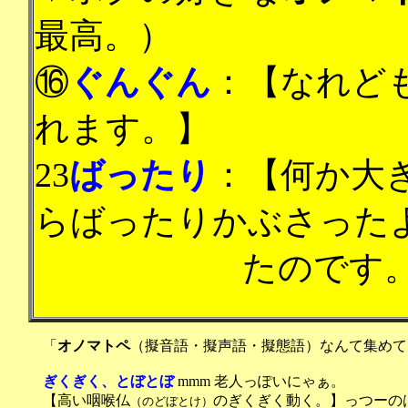
最高。）
⑯
ぐんぐん
：【なれど
れます。】
23
ばったり
：【何か大
らばったりかぶさった
たのです
「
オノマトペ
（擬音語・擬声語・擬態語）なんて集めて
ぎくぎく、とぼとぼ
mmm 老人っぽいにゃぁ。
【高い咽喉仏
のぎくぎく動く。】っつーの
（のどぼとけ）