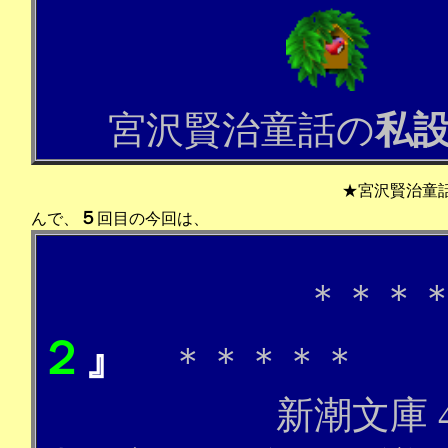
宮沢賢治童話の
私
★宮沢賢治童
５
んで、
回目の今回は、
＊＊＊＊
２
』
＊＊＊
新潮文庫 438円