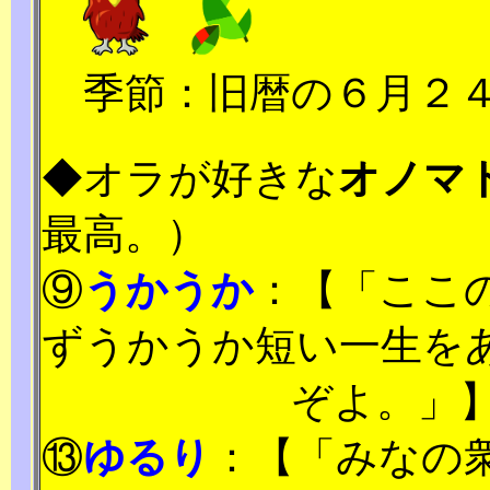
季節：旧暦の６月２４
◆オラが好きな
オノマ
最高。）
⑨
うかうか
：【「ここ
ずうかうか短い一生を
ぞよ。」
⑬
ゆるり
：【「みなの