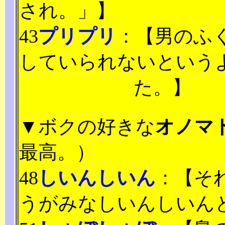
され。」】
43
プリプリ
：【男のふ
していられないという
た。】
▼ボクの好きな
オノマ
最高。）
48
しいんしいん
：【そ
うがみなしいんしいん