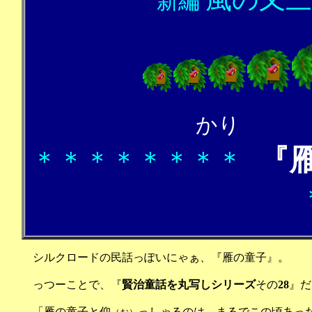
新編
『
＊＊＊＊＊＊＊＊
シルクロードの民話っぽいにゃぁ、『雁の童子』。
っつーことで、『
賢治
童話
を
丸写しシリーズ
その
28
』だ
「雁の童子と仰
っしゃるのは、まるでこの頃あっ