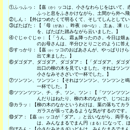
①ふっふっ：【嘉
ッコは、小さなわらじをはいて、
（か）
ふっと息をふきかけながら、土間から外へ飛
②しん：【外はつめたくて明るくて、そしてしんとしてい
③ばたばた：【「母
、昨夜
、土ぁ、凍
（があ）
（ゆべな）
（し
を、ばたばた踏みながら云いました。】
④ぐじゃぐじゃ：【「うん、霜ぁ降ったのさ。今日は畑ぁ
のお母さんは、半分ひとりごとのように答え
⑤すっかり：【嘉
ッコのおばあさんが、やっぱりけら
（か）
出て来ました。】
⑥ダゴダア、ダゴダア、ダゴダア：【「ダゴダア、ダゴダ
出口の柳の木を見ていました。それはツンツ
小さなみそさざいで一杯でした。】
⑦ツンツン、ツンツン：【それはツンツン、ツンツンと鳴
一杯でした。】
⑧ツツンツツン、チ、チ、ツン、ツン：【「ツツンツツン
んだりはねたり、柳の木のなかで、じつにお
⑨カラッ：【柳の木のなかというわけは、葉の落ちてカラ
ガラスが張ってあるような気がするのです。
⑩ダア：【嘉
ッコが「ダア。」と云いながら、両手を
（か）
は、みんなまるでまん円
になって、
（まる）
⑪ぼろん：【小さなみそさざいどもは、みんなまるでまん