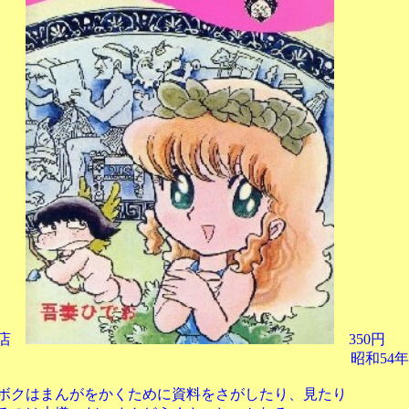
店
350円
和54年 ６月10日 
んがをかくために資料をさがしたり、見たり