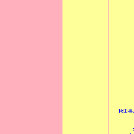
秋田書
昭
ボクはま