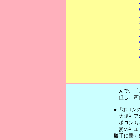
パーンの
いじわるア
おとうさま
ユニコー
イカルスの
パンドラ
ギリシ
ポロン
あと
─────
※「ギリ
秋田書
んで、『オ
但し、画像
●『ポロン
太陽神アポ
ポロンちゃ
愛の神エロ
勝手に乗り