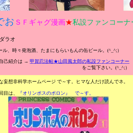
でお
ＳＦギャグ漫画
★
私設ファンコーナ
ダラオ
ール、時々発泡酒、たまにもらいもんの缶ビール。(^_^;）
己紹介は →
甲賀忍法帖★山田風太郎の私設ファンコーナー
覧下さい。(^_^;）
妄想非科学ホームページ で～す。ヒマな人だけ読んでネ。
回目は、
『オリンポスのポロン』 で～す。