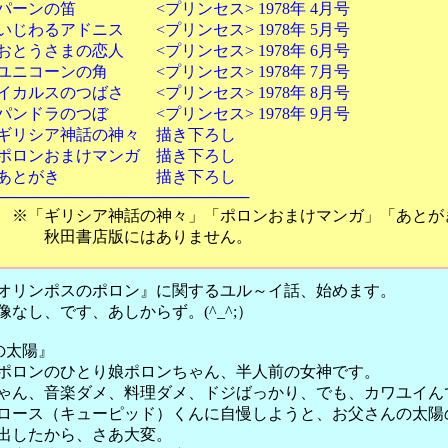
笛 <プリンセス> 1978年 4月号
ドニス <プリンセス> 1978年 5月号
の恋人 <プリンセス> 1978年 6月号
ンの角 <プリンセス> 1978年 7月号
つばさ <プリンセス> 1978年 8月号
のつぼ <プリンセス> 1978年 9月号
ア神話の神々 描き下ろし
おまけマンガ 描き下ろし
がき 描き下ろし
──────────────────
シア神話の神々」「ポロンおまけマンガ」「あとが
店版にはありません。
リンポスのポロン』に関するユル～イ話、始めます。
なし、です、あしからず。(^_^;）
の太陽』
ロンのひとり娘ポロンちゃん、半人前の女神です。
ん、音楽ダメ、料理ダメ、ドジばっかり、でも、カワユイん
ース（キューピッド）くんに自慢しようと、お父さんの太陽
出したから、さあ大変。