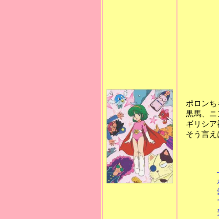
は、立
ょけん
なので
ジばか
解釈し
顔を赤
ニアッ
けマン
ポロンち
黒馬、ニン
ギリシア神
そう言えば
目
─────
ポロンの太
愛しのスピ
でたらめ女
美しきメド