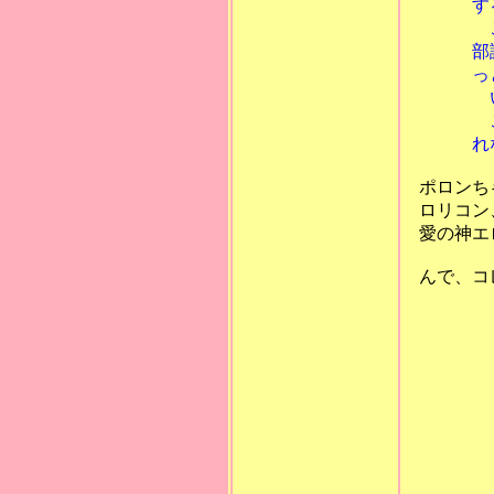
するのは
このまん
部読んだ
っとひね
いいかげ
こんなこ
れな
ポロンち
ロリコン
愛の神エロ
んで、コレ