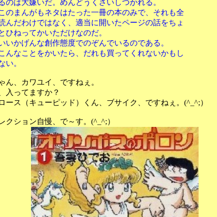
大嫌いだ。めんどうくさいしつかれる。
がもネタはたった一冊の本のみで、それも全
わけではなく、適当に開いたページの話をちょ
ってかいただけなのだ。
んな創作態度でのぞんでいるのである。
とをかいたら、だれも買ってくれないかもし
い。
ゃん、カワユイ、ですねぇ。
、入ってますか？
ース（キューピッド）くん、ブサイク、ですねぇ。(^_^;）
クション自慢、で～す。(^_^;）