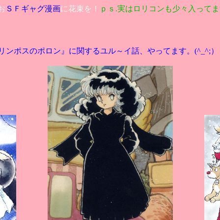
お
ＳＦギャグ漫画
に花束を！
ｐｓ.実はロリコンも少々入ってます。
リンポスのポロン』に関するユル～イ話、やってます。(^_^;）