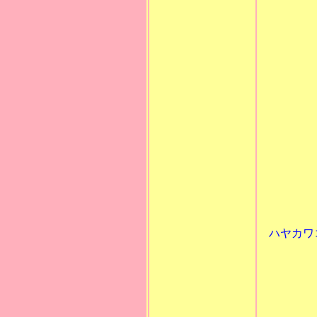
ハヤカ
むかし
リンポ
してお
太陽神