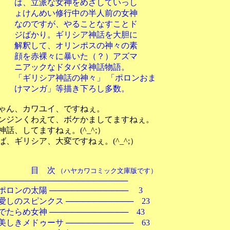
派な女神をめざしていっし
めい修行中の半人前の女神
すが、やることなすことド
り。ギリシア神話を大胆に
て、オリンポスの神々の素
裸々に暴いた（？）アズマ
クなドタバタ神話物語。
「ギリシア神話の神々」 「ポロンおま
ガ」等描き下ろし多数。
ゃん、カワユイ、ですねぇ。
ジンくわえて、ボケかましてますねぇ。
話、してますねぇ。(^_^;）
、ギリシア、大変ですねぇ。(^_^;）
 次
（ハヤカワコミック文庫版です）
──────────────────
陽 ────────────── 3
ンクス ──────────── 23
神 ────────────── 43
ゥーサ ──────────── 63