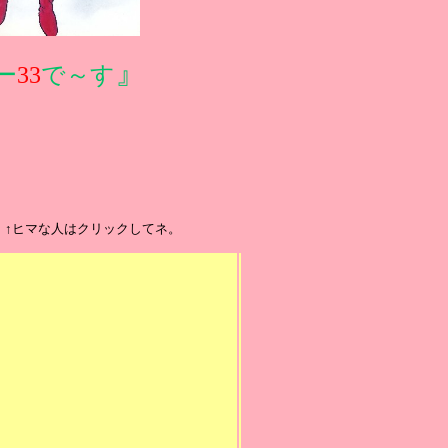
』
ー
33
で～す
↑ヒマな人はクリックしてネ。