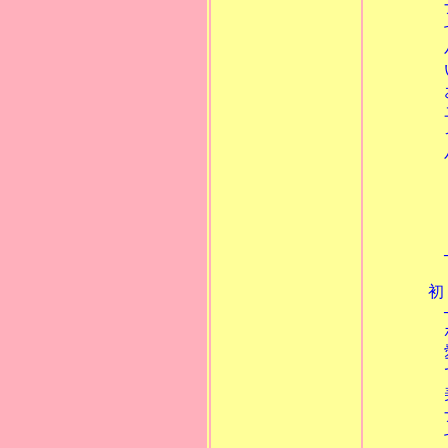
ナルキッソ
七つの試練
パーンの笛
いじわるア
おとうさま
ユニコーン
イカルスの
パンドラの
ギリシア神話
ポロンおま
あとがき 
─────
初 
─────
ポロンの
愛しのス
でたらめ
美しきメド
ナルキッソ
七つの試