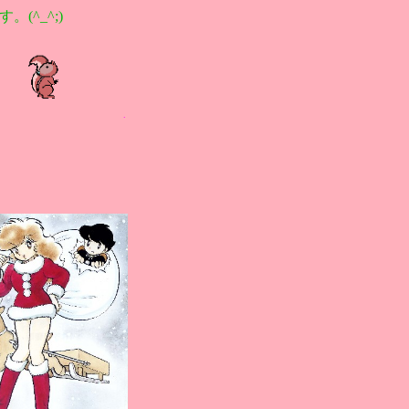
(^_^;)
.