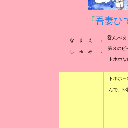
『
吾妻ひ
呑んべえ
な ま え →
第３のビ
し ゅ み →
トホホな自
をご
トホホ～な
んで、33