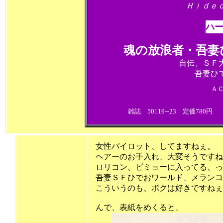
Ｈｉｄｅ
ハ
魂の放浪者・吾妻ひで
自伝、ＳＦ
吾妻ひ
Ａ
雑誌 50119─23 定価780円
女性パイロット、してますねぇ。
ヘアーのお手入れ、大変そうですねぇ。
ロリコン、ビミョーに入ってる、っ
吾妻ＳＦひでおワールド、メランコ
こういうのも、ボ
んで、表紙をめくると、