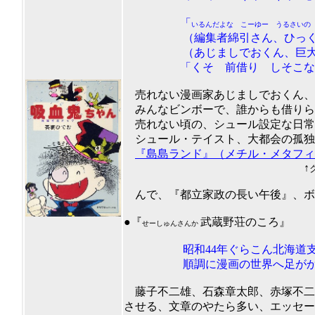
「
いるんだよな こーゆー うるさい
（編集者綿引さん、ひっく
（あじましでおくん、巨大なイ
「くそ 前借り しそこな
売れない漫画家あじましでおくん、
みんなビンボーで、誰からも借りら
売れない頃の、シュール設定な日常
シュール・テイスト、大都会の孤独
『島島ランド』（メチル・メタフィ
↑
んで、『都立家政の長い午後』、ボク
201
●『
武蔵野荘のころ』
せーしゅんさんか
昭和44年ぐらこん北海道支部
順調に漫画の世界へ足がかり
藤子不二雄、石森章太郎、赤塚不二
させる、文章のやたら多い、エッセー