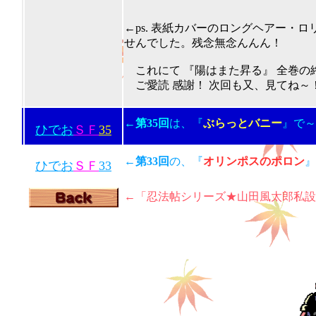
201
←ps. 表紙カバーのロングヘアー・
せんでした。残念無念んんん！
これにて 『陽はまた昇る』 全巻の
ご愛読 感謝！ 次回も又、見てね～！(
←第35回
は、『
ぶらっとバニー
』で～す
ひでお
ＳＦ
35
←第33回
の、『
オリンポスのポロン
』
ひでお
ＳＦ
33
←
「忍法帖シリーズ★山田風太郎私設フ