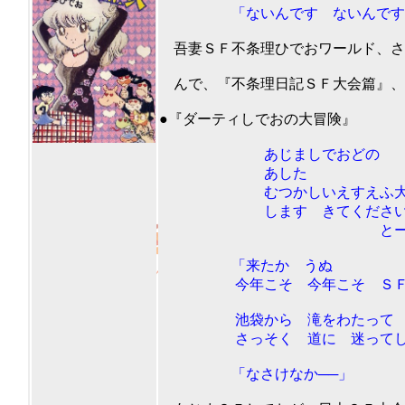
「ないんです ないんです
吾妻ＳＦ不条理ひでおワールド、さ
んで、『不条理日記ＳＦ大会篇』、ボ
201
●『ダーティしでおの大冒険』
あじましでおどの
あした
むつかしいえすえふ大
します きてくださ
とーこん
「来たか うぬ
今年こそ 今年こそ ＳＦに 
池袋から 滝をわたって 浅
さっそく 道に 迷ってし
「なさけなか──」