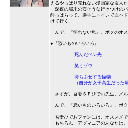
えるやっぱり売れない漫画家な友人た
深夜の場末の安そうな行きつけのバ
酔っぱらって、勝手にトイレで血ヘド
けて行く。
んで、『笑わない魚』、ボクのオスス
201
●『恐いものいろいろ』
死んだペン先
笑うゾウ
待ちぶせする怪物
（自分が女子高生だった場合
さすが、吾妻ＳＦひでお先生、メル
んで、『恐いものいろいろ』、ボクの
（50点以下は
吾妻ひでおファンには、オススメで
もちろん、アヅマニアのあなたは、すで