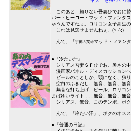
ギターを持った小林明気取り
このあと、頼りない吾妻ひでおに替
パー・ヒーロー・マッド・ファンタス
ゃうんですねぇ。ロリコン女子高生の
これは見逃せませんねぇ。(^_^;）
んで、『
マッド・ファン
宇宙の英雄
ボクのオス
201
●『冷たい汗』
シリアス吾妻ＳＦひでお、暑さの中
漫画家パネル・ディスカッションへ
ビールのことしか、頭になく、独り
空白のふきだし、無音、無音、無音
無音な打ち上げ、ビール、ロリコン
まばゆいライト……無音、無音、無音
シリアス、無音、このテンポ、ボク
んで、『冷たい汗』、ボクのオススメ
201
●『普通の日記』
〆切に追われ、ネタ作りに苦しみ、