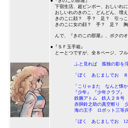
●『きのこの部屋』
下宿生活、超ビンボー、おしいれに
おしいれのきのこ、どんどん、増え
きのこに顔？ 手？ 足？ 引っこ
きのこに女の顔？ 手？ 足？ 胸
んで、『きのこの部屋』、ボクのオス
201
●『ＳＦ玉手箱』
とーとつですが、全８ページ、フル
ふと見れば 孤独の影を浮かべ
「ぼく あじましでお ８
「こりゃまた なんと懐かし
『少年』 『少年クラブ』 『少年
鉄腕アトム 鉄人２８号
赤胴鈴之助の真空斬り 少年ジ
海の王子 ロボット三等兵 
「ぼく あじましでお 12