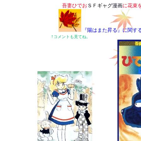
吾妻ひでお
ＳＦギャグ漫画
に花束
『陽はまた昇る』に関するユ
↑
コメントも見てね。