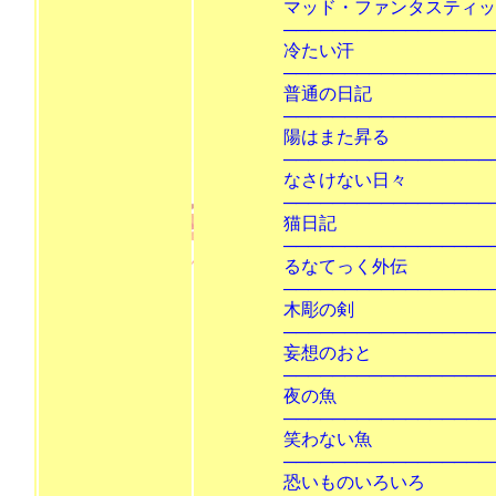
マッド・ファンタスティッ
───────────────────
冷た
───────────────────
普通の日
───────────────────
陽はま
───────────────────
なさけな
───────────────────
猫
───────────────────
るなてっ
───────────────────
木彫
───────────────────
妄想の
───────────────────
夜の
───────────────────
笑わな
───────────────────
恐いものい