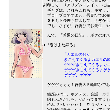
封印して、リアリズム・テイストに描
ギャグは、どれもこれも、キマッテ
プロ！プロですよぉ、吾妻ひでお先
ＳＦも不条理も封印して、さぞかし
でも、さすが、吾妻ひでお先生、や
んで、『普通の日記』、ボクのオスス
201
●『陽はまた昇る』
「カエルの歌が
きこえてくるよカエルの歌
ゲゲゲきこえてくるよカエ
ゲゲゲきこえてくるよゲゲ
ゲゲゲ、ゲゲゲ
ゲゲゲぇぇぇ！吾妻ＳＦ輪唱ひでお
銀座のバー、ホステス、会話、カラ
絵もふきだしも、かぶってますよぉ
読みづらいぃぃぃ！ 見づらいぃぃ
実験輪唱漫画、シュール・レアリズ