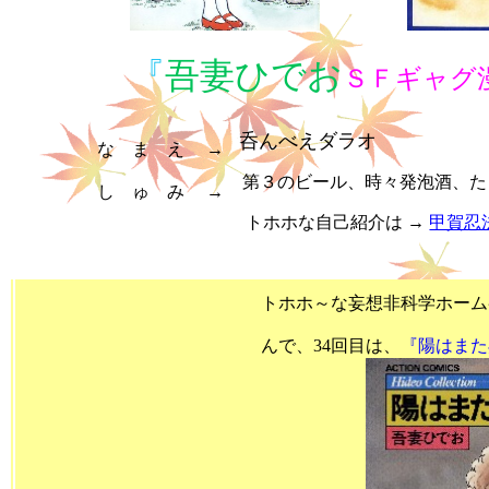
『
吾妻ひでお
ＳＦギャグ
呑んべえダラオ
な ま え →
第３のビール、時々発泡酒、たま
し ゅ み →
トホホな自己紹介は →
甲賀忍
をご覧下さ
トホホ～な妄想非科学ホームページ で～
んで、34回目は、
『陽はまた