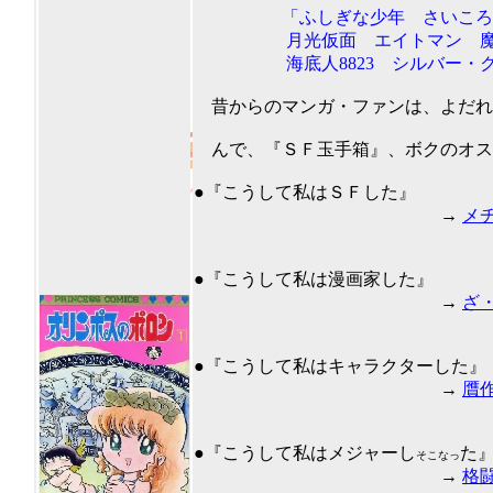
「ふしぎな少年 さいころコロ助 
月光仮面 エイトマン 魔神ガ
海底人8823 シルバー・クロ
昔からのマンガ・ファンは、よだれ
んで、『ＳＦ玉手箱』、ボクのオスス
201
●『こうして私はＳＦした』
→
メ
●『こうして私は漫画家した』
→
ざ
●『こうして私はキャラクターした』
→
贋
●『こうして私はメジャーし
た
そこなっ
→
格