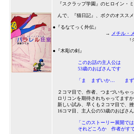
『スクラップ学園』のヒロイン・ミ
んで、『猫日記』、ボクのオススメ度
201
●『るなてっく外伝』
→
メチル・
↑
●『木彫の剣』
このお話の主人公は
53歳のおばさんです
「ま まずいか… まずい
２コマ目で、作者、つまづいちゃっ
ロリコンを期待されちゃってますか
新しい試み、早くも２コマ目で、挫
16コマ目、主人公の53歳のおばさ
「このストーリー展開では 
それどころか 作者がすでに 