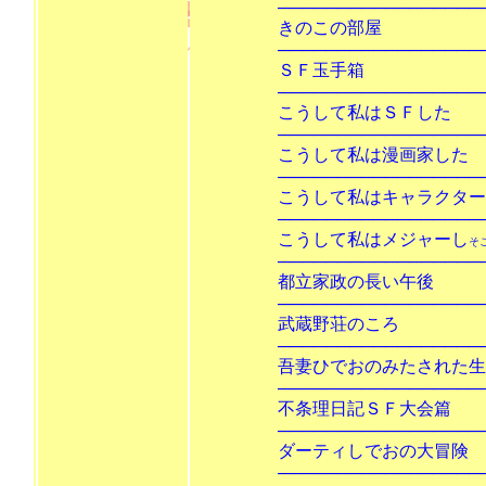
───────────────────
きのこ
───────────────────
ＳＦ玉
───────────────────
こうして私は
───────────────────
こうして私は漫
───────────────────
こうして私はキャラ
───────────────────
こうして私はメジャーし
そ
───────────────────
都立家政の長
───────────────────
武蔵野荘
───────────────────
吾妻ひでおのみたさ
───────────────────
不条理日記Ｓ
───────────────────
ダーティしでお
───────────────────