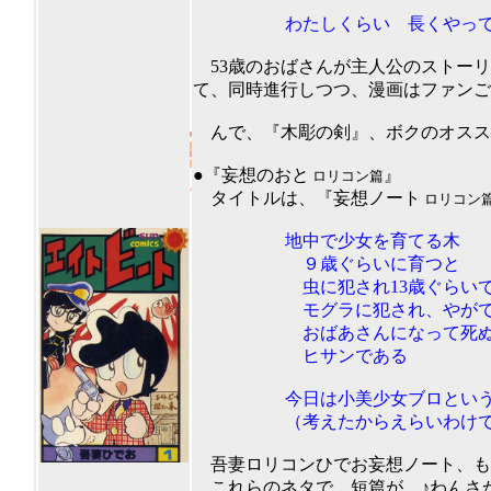
わたしくらい 長くやってると
53歳のおばさんが主人公のストーリ
て、同時進行しつつ、漫画はファンご
んで、『木彫の剣』、ボクのオススメ
201
●『妄想のおと
』
ロリコン篇
タイトルは、『妄想ノート
ロリコン
地中で少女を育てる木
９歳ぐらいに育つと
虫に犯され13歳ぐらい
モグラに犯され、やが
おばあさんになって死
ヒサンである
今日は小美少女ブロという
（考えたからえらいわけで
吾妻ロリコンひでお妄想ノート、も
これらのネタで、短篇が、♪わんさか