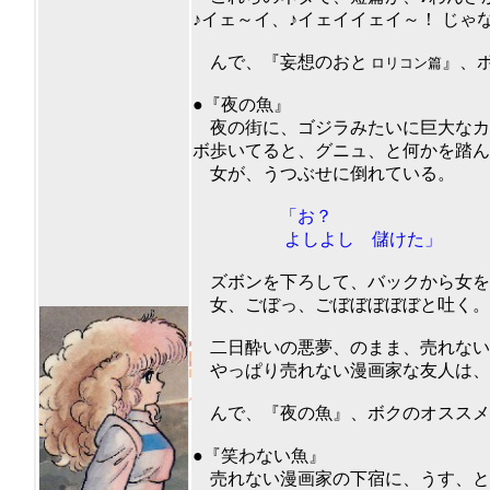
♪イェ～イ、♪イェイイェイ～！ じゃ
んで、『妄想のおと
』、
ロリコン篇
201
●『夜の魚』
夜の街に、ゴジラみたいに巨大なカ
ボ歩いてると、グニュ、と何かを踏ん
女が、うつぶせに倒れている。
「お？
よしよし 儲けた」
ズボンを下ろして、バックから女を
女、ごぼっ、ごぼぼぼぼぼと吐く。
二日酔いの悪夢、のまま、売れない
やっぱり売れない漫画家な友人は、
んで、『夜の魚』、ボクのオススメ度
201
●『笑わない魚』
売れない漫画家の下宿に、うす、と