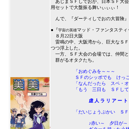
あじまＳＦしでおが、日本ＳＦ大会
用セットで大盤振る舞いぃぃぃ！
んで、『ダーティしでおの大冒険』、
201
●『
マッド・ファンタスティ
宇宙の英雄
８月22日大阪
雷鳴の中、大阪湾から、巨大なＳＦ
つつ浮上した。
一方、ＳＦ大会の会場では、仲間と
群がるオタクたち。
「おめぐみを～～～
ＳＦのシッポでも けっこうで
「なんだったら スペ・オペ
「もう 三日も ＳＦしてな
虚 人 ラ リ ア ー ト 
「だいじょうぶかい ＳＦ大会
♪赤い～ 夕日が～