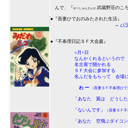
んで、『
武蔵野荘のころ
せーしゅんさんか
201
●『吾妻ひでおのみたされた生活』
→
パ
●『不条理日記ＳＦ大会篇』
○月×日
なんかくれるというので
名古屋で開かれる
ＳＦ大会に参加する
名ふだをもらって 会場に
わ ー
（吾妻ＳＦ不条理ひで
「あなた 翼は どうしたん
「ないんです」
（吾妻ＳＦ不
「あなた 空飛ぶダイコン