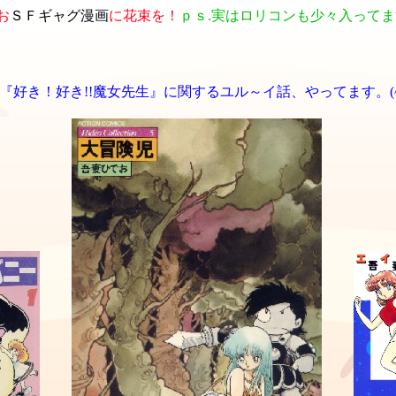
お
ＳＦギャグ漫画
に花束を！
ｐｓ.実はロリコンも少々入ってます。
『好き！好き!!魔女先生』に関するユル～イ話、やってます。(^_