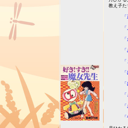
教え子たち
「正夫く
「月
「たす
「あの中
「まあ 
「はず
「はずか
「きみた
「おお
「やる