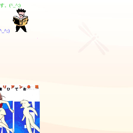
(^_^;)
^;）
.