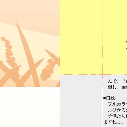
第１話 
第２話 
第３話 
第４話 
第５話 
第６話 
初出
──────
好き！好き
星の子チ
ぐるぐる
んで、『好
但し、画像
■口絵
フルカラ
月ひかる先
子供たちに
ますねぇ。