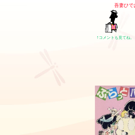
吾妻ひで
↑
コメントも見てね。