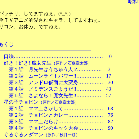
和56年 ４月10日 
リ、してますねぇ。(^_^;）
アニメ的愛されキャラ、してますねぇ。
、お休み、ですねぇ。
くじ
─────────────────────
………………………………………… 0
好き!!魔女先生
（原作／石森章太郎）
月先生はうちゅう人!?…………… 3
ムーンライトパワー!!…………… 17
アンドロ仮面に大変身…………… 30
ノミデンスごようだ!!…………… 43
さよなら！魔女先生!!…………… 57
子チョビン
（原作／石森章太郎）
ママ上さがして…………………… 68
チョビンとカレー………………… 76
ママ上だらけ……………………… 82
チョビンのキック大会…………… 90
るメダマン
（原作／秋月一彦）