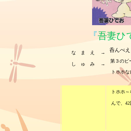
『
吾妻ひ
呑んべえ
な ま え →
第３のビ
し ゅ み →
トホホな自
をご
トホホ～な
んで、42
『好き