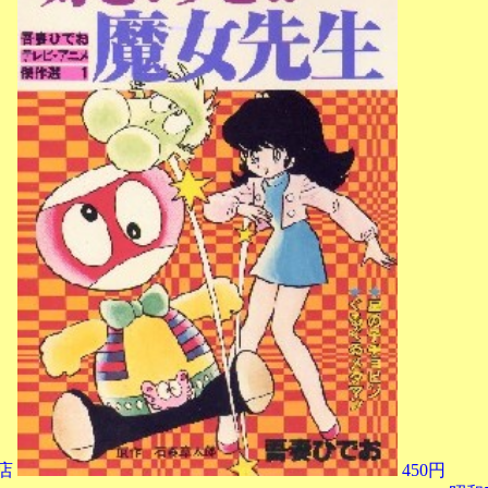
店
450円