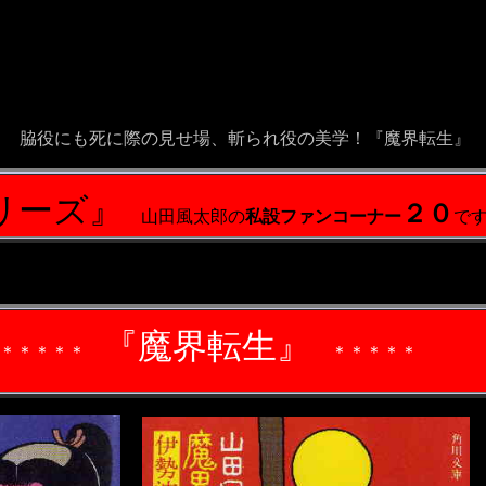
脇役にも死に際の見せ場、斬られ役の美学！『魔界転生
リーズ
』
２０
山田風太郎の
私設ファンコーナー
で
『
魔界転生
』
＊＊
＊＊