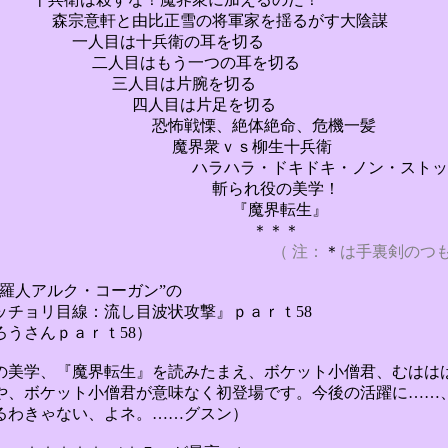
正雪の将軍家を揺るがす大陰謀
目は
十兵衛の耳を切る
もう一つの
耳を切る
は片腕を
切る
は片足を
切る
戦慄、
絶体絶命、危機一髪
魔界衆ｖｓ柳生十兵衛
ドキドキ・ノン・ストッ
れ役の美学！
魔界転生
』
＊＊
（ 注：
＊
は手裏剣のつ
羅人アルク・コーガン”の
チョリ目線：流し目波状攻撃』ｐａｒｔ58
うさんｐａｒｔ58）
の美学、『魔界転生
』
を読みたまえ、ボケット小僧君、むはは
や、ボケット小僧君が意味なく初登場です。今後の活躍に……
るわきゃない、よネ。……グスン）