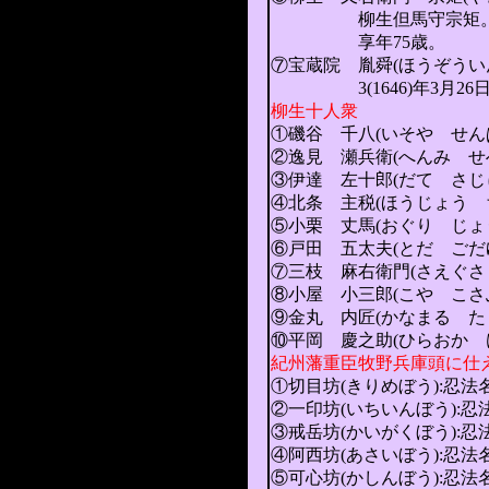
柳生但馬守宗矩。柳生石舟
享年75歳。
⑦宝蔵院 胤舜(ほうぞう
3(1646)年3月26日
柳生十人衆
①磯谷 千八(いそや せん
②逸見 瀬兵衛(へんみ せ
③伊達 左十郎(だて さじ
④北条 主税(ほうじょう 
⑤小栗 丈馬(おぐり じょ
⑥戸田 五太夫(とだ ごだゆ
⑦三枝 麻右衛門(さえぐさ
⑧小屋 小三郎(こや こさ
⑨金丸 内匠(かなまる た
⑩平岡 慶之助(ひらおか 
紀州藩重臣牧野兵庫頭に仕
①切目坊(きりめぼう):忍
②一印坊(いちいんぼう):
③戒岳坊(かいがくぼう):
④阿西坊(あさいぼう):忍
⑤可心坊(かしんぼう):忍