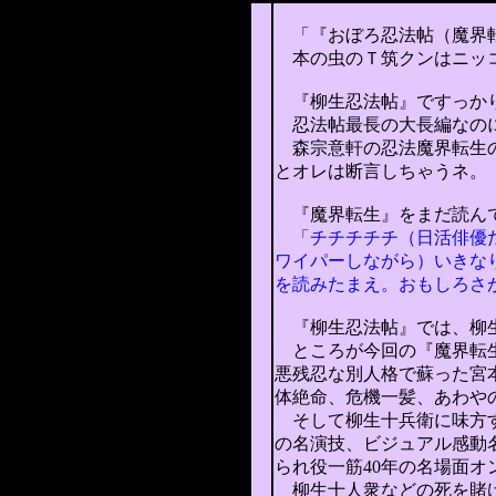
「『おぼろ忍法帖（魔界
本の虫のＴ筑クンはニッコ
『柳生忍法帖』ですっかり
忍法帖最長の大長編なのに
森宗意軒の忍法魔界転生
とオレは断言しちゃうネ。
『魔界転生
』
をまだ読ん
「チチチチチ（日活俳優だ
ワイパーしながら）いきな
を読みたまえ。おもしろさ
『柳生忍法帖』では、柳生
ところが今
回の『魔界転
悪残忍な別人格で
蘇った
宮
体絶命、危機一髪、あわや
そして
柳生十兵衛に味方
の名演技、ビジュアル感動
られ役一筋40年の名場面オ
柳生十人衆などの死を賭け