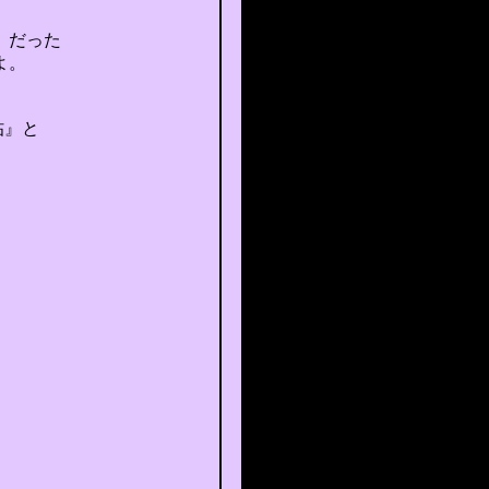
」だった
よ。
帖』と