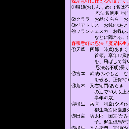
森宗意軒に仕える切支丹く
①唖娘(おしむすめ)（名は
:忍法名使用せず＆
②クララ お品(くらら お
③ベアトリス お銭(べあと
④フランチェスカ お蝶(ふ
などに隠れる。)
森宗意軒の忍法「魔界転生
①天草 四郎 時貞(あまくさ
首領。享年17歳位。:忍
を、飛ばして首や槍の
:忍法名不明(長く繋い
②宮本 武蔵(みやもと むさ
を破る。正保2(1645)
③荒木 又右衛門(あらき ま
の辻で30人以上と戦いめざ
享年41歳。
④柳生 兵庫 利巌(やぎ
柳生新次郎巌勝の息子。
⑤田宮 坊太郎 国宗(た
子。柳生但馬守宗矩の弟子
⑥柳生 又右衛門 宗矩(や