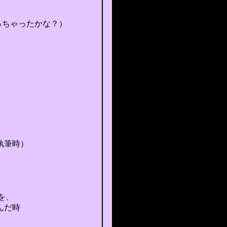
たかな？）
時）
。
を、
んだ時