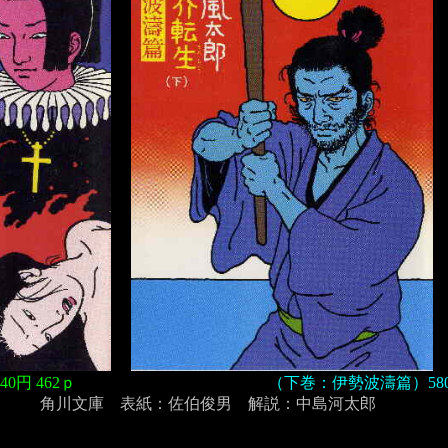
0円 462ｐ
（下巻：伊勢波濤篇）580円
角川文庫 表紙：佐伯俊男 解説：中島河太郎