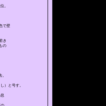
歳位。
色で壁
の若き
もの
去。
よし）と号す。
の息
石の