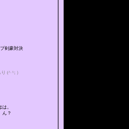
プ
剣豪対決
もり
(^ ^; ）
はは。
、ん？