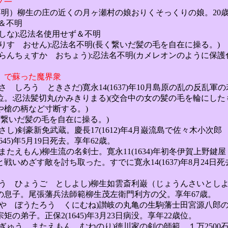
ノ一
不明）柳生の庄の近くの月ヶ瀬村の娘おりくそっくりの娘。20
不明
しな):忍法名使用せず＆不明
りす おせん):忍法名不明(長く繋いだ髪の毛を自在に操る。)
らんちぇすか おちょう):忍法名不明(カメレオンのように保護
」で蘇った魔界衆
 しろう ときさだ)寛永14(1637)年10月島原の乱の反乱軍
法髪切丸(かみきりまる)(交合中の女の髪の毛を輪にした
柄など寸断する。)
だ髪の毛を自在に操る。)
し)剣豪新免武蔵。慶長17(1612)年4月巌流島で佐々木小次郎
年5月19日死去。享年62歳。
たえもん)柳生流の名剣士。寛永11(1634)年初冬伊賀上野鍵屋
す敵を討ち取った。すでに寛永14(1637)年8月24日死
ゅう ひょうご としよし)柳生如雲斎利巌（じょうんさいとし
尾張藩兵法師範柳生茂左衛門利方の父。享年67歳。
みや ぼうたろう くにむね)讃岐の丸亀の生駒藩士田宮源八郎
。正保2(1645)年3月23日病没。享年22歳位。
ぎゅう またえもん むねのり)徳川家の剣の師範。１万2500