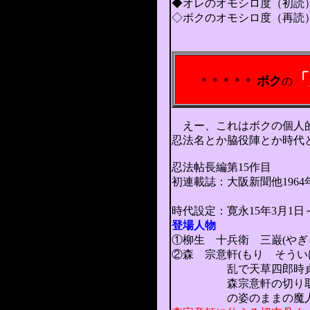
◆オレのオモシロ度（初読
◇ボクのオモシロ度（再読
2004.0
「
ボク
＊＊＊＊＊
の
えー、これはボクの個人
忍法名とか脇役陣とか時代
忍法帖長編第15作目
初連載誌：大阪新聞他1964
（山田
時代設定：寛永15年3月1日～正
登場人物
①柳生 十兵衛 三巌(やぎ
②森 宗意軒(もり そういけ
乱で天草四郎時貞の軍師
森宗意軒の切り取った指
の姿のままの魔人とし