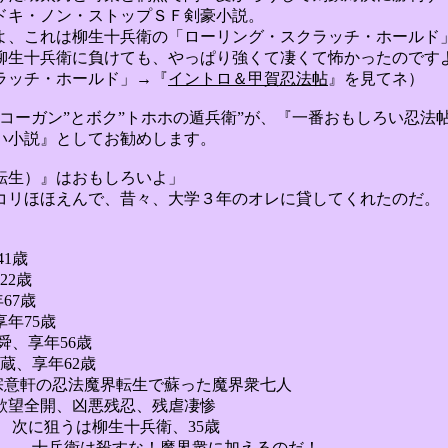
ドキ・ノン・ストップＳＦ
剣豪小説
。
よ、これは
柳生十兵衛の
「ローリング・スクラッチ・ホールド
柳生十兵衛
に負けても、やっぱり強くて凄くて怖かったのです
ラッチ・ホールド」→『
イントロ＆
甲賀忍法帖
』を見てネ）
コーガン”とボク”トホホの遁
兵衛
”が、『一番おもしろい忍法
い小説』としてお勧めします。
転生）』はおもしろいよ」
リほほえんで、昔々、大学３年のオレに貸してくれたのだ。
1歳
2歳
7歳
75歳
年56歳
年62歳
法魔界転生で
蘇った魔界衆七人
欲望全開、
凶悪残忍、
残虐凄惨
うは
柳生十兵衛、
35歳
十兵衛は
殺すな！
魔界衆に加えるのだ！