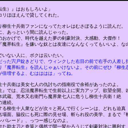
転生）』はおもしろいよ」
リほほえんで貸してくれた。
柳生十兵衛ファンになってたオレはむさぼるように読んだ。
、あっという間に読んじゃった。
のおかげで、
時代を越えた夢の剣豪対決、大感動、大傑作！
『魔界転生
』
を嫌いな奴とは友達になんなくってもいいよ、な
でいない人に、ボクは云いたい。
った宍戸錠きどりで、ウィンクした右目の前で右手の人差し
り『魔界転生』を読んじゃぁいけないよ。その前にぜひ『柳生
が倍増するよ、むはははは」ってね。
十兵衛は美女七人の仇討ちの指南役で余裕があったのよ。
生』では、忍法魔界転生で生前以上に実力アップ、欲望全開、
本武蔵、荒木又右衛門ら
魔界衆七人に危うし柳生十兵衛！絶
の連続。
する
柳生十人衆などが次々と死んで行くシーンは、どれも迫真
名場面。脇役にも死に際の見せ場、斬られ役の美学、まるで『
ンパレード』、っつー感じ
なのよ
。
た助太刀と奇策と偶然で間一髪かろうじて剣豪対決に勝利す