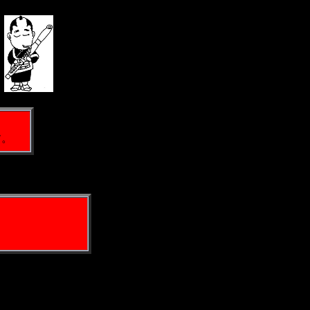
』
す。
.
＊＊＊
.