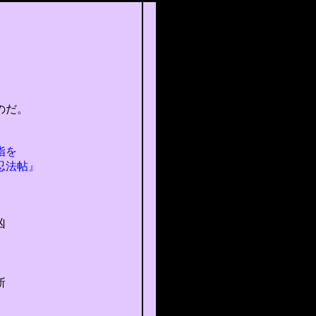
のだ。
指を
忍法帖』
凶
斬