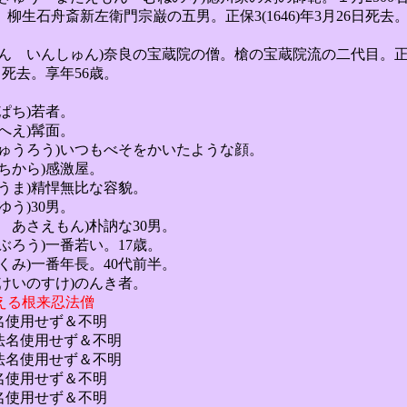
斎新左衛門宗巌の五男。正保3(1646)年3月26日死去
いん いんしゅん)奈良の宝蔵院の僧。槍の宝蔵院流の二代目。
死去。享年56歳。
ぱち)若者。
へえ)髯面。
ゅうろう)いつもべそをかいたような顔。
ちから)感激屋。
うま)精悍無比な容貌。
う)30男。
 あさえもん)朴訥な30男。
ぶろう)一番若い。17歳。
くみ)一番年長。40代前半。
けいのすけ)のんき者。
える根来忍法僧
法名使用せず＆不明
忍法名使用せず＆不明
忍法名使用せず＆不明
法名使用せず＆不明
法名使用せず＆不明