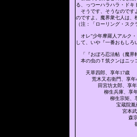
る、
っつーハラハラ・ドキ
そうです、そうなのです
のですよ。
魔界衆七人
は、
（注：「ローリング・スク
オレ”少年摩羅人アルク・
して、いや『一番おもしろ
「『おぼろ忍法帖（魔界
本の虫のＴ筑クンはニッコ
天草四郎、享年17歳
荒木又右衛門、享年4
田宮坊太郎、享年2
柳生兵庫、享年6
柳生宗矩、享年
宝蔵院胤舜、享
宮本武蔵、享
森宗意軒の忍
次に狙