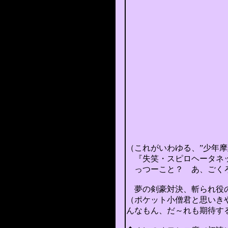
森宗意軒と由比
一人
二人目は
三人目
四人目
恐怖
ハラハラ・
斬ら
『
＊
（これがいわゆる、”少年摩
『失笑・スピロヘータネッ
っつーこと？ あ、ごくろ
夢の剣豪対決、斬られ役
（ポケット小僧君と思いき
んなもん、だ～れも期待す