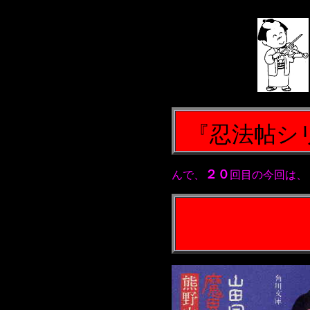
『
忍法帖シ
２０
んで、
回目の今回は、
＊＊＊