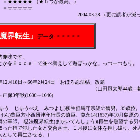
）＝★★★★★ （★５つが最高。）
）＝☆☆☆☆☆
3.28.（更に読者が減っちゃっ
魔界転生」
．
データ
＊＊＊＊＊
的趣味です。
とかをＥｘｃｅｌで並べ替えして遊ぼっかな、っつーつもり。
年12月18日～66年2月24日「おぼろ忍法帖」改題
風太郎44歳：執筆
保3年秋(1638～1646)
ゅう じゅうべえ みつよし)柳生但馬守宗矩の嫡男。35歳位
ん)豊臣方小西摂津守行長の遺臣。寛永14(1637)年10月島原の
。:忍法魔界転生(まかいてんしょう)(再生を熱望する男
で犯した女と交合させ、１月後に女体を押し破り、死
て再生させる。)