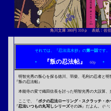
角川文庫 380円 310ｐ 表紙
それでは、『忍法流水抄』の
第一話
です。
『叛の忍法帖』
＊
60p
＊
明智光秀の叛心を探る徳川、羽柴、毛利の忍者と明
『叛の忍法帖
』
本能寺の変で織田信長を討った明智光秀の大誤算、
ここで、
『
ボクの忍法ローリング・スクラッチ・ホ
『
忍法いつもの丸写しシリーズ
その
26
』
だよん。
(^ ^;