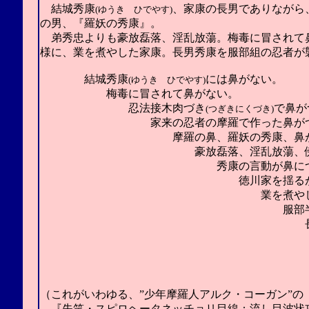
結城秀康
、
家康の長男でありながら
(ゆうき ひでやす)
の男、
『羅妖の秀康』
。
弟秀忠よりも豪放磊落、淫乱放蕩。梅毒に冒されて
様に、業を煮やした家康。
長男
秀康を服部組の忍者が
結城秀康
には
鼻がない。
(ゆうき ひでやす)
梅毒に冒されて鼻がない。
忍法接木肉づき
で
鼻が
(つぎきにくづき)
家来の忍者の摩羅で作った
鼻が
摩羅の
鼻、
羅妖の秀康、
鼻
豪放磊落、淫乱放蕩、
秀康の言動が
鼻に
徳川家を揺る
業を煮や
服部
長
（これがいわゆる、”少年摩羅人アルク・コーガン”の
『失笑・スピロヘータネッチョリ目線：流し目波状攻