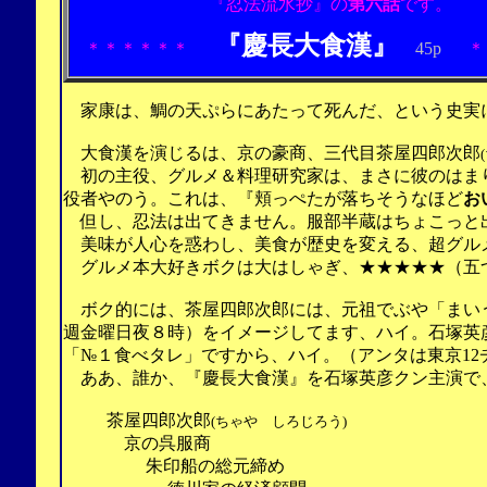
『忍法流水抄』の
第六話
です。
『慶長大食漢』
＊＊＊＊＊＊
45p
＊
家康は、鯛の天ぷらにあたって死んだ、という史実
大食漢を演じるは、京の豪商、三代目茶屋四郎次郎
初の主役、グルメ＆料理研究家は、まさに彼のはま
役者やのう。これは、『頬っぺたが落ちそうなほど
お
但し、忍法は出てきません。服部半蔵はちょこっと
美味が人心を惑わし、
美食が
歴史を変える、超グル
グルメ本大好きボクは大はしゃぎ、★★★★★（五
ボク的には、茶屋四郎次郎には、
元祖でぶや「まい
週金曜日夜８時）をイメージしてます、ハイ。石塚英
「№１食べタレ」ですから、ハイ。（アンタは東京12
ああ、誰か、
『慶長大食漢』を
石塚英彦クン主演で
茶屋四郎次郎
(ちゃや しろじろう)
京の呉服商
朱印船の総元締め