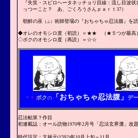
『失笑・スピロヘータネッチョリ目線：流し目波状攻
っつーこと？ あ、ごくろうさんｐａｒｔ37）
朝鮮の巫
術師登場の
『おちゃちゃ忍法腹』を
（ふ）
◆オレのオモシロ度（初読）＝★★ （★５つが最高
◇ボクのオモシロ度（再読）＝☆☆
「おちゃちゃ忍法腹」
ボク
デ
＊＊
の
忍法帖第？作目
初連載誌：オール読物1970年2月号「忍法玄界灘」改
（山田風太郎4
時代設定：文禄元(1592)年10月上旬～11月