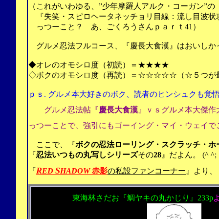
（これがいわゆる、”少年摩羅人アルク・コーガン”の
『失笑・スピロヘータネッチョリ目線：流し目波状攻
っつーこと？ あ、ごくろうさんｐａｒｔ41）
グルメ忍法フルコース、『慶長大食漢』はおいしか
◆オレのオモシロ度（初読）＝★★★★
◇ボクのオモシロ度（再読）＝☆☆☆☆☆（☆５つが
ｐｓ.
グルメ本大好きのボク、読者のヒンシュクも覚
グルメ忍法帖『
慶長大食漢
』ｖｓグルメ本大傑作
っつーことで、強引にもゴーイング・マイ・ウェイで
ここで、
『
ボクの忍法ローリング・スクラッチ・ホ
『
忍法いつもの丸写しシリーズ
その
28
』
だよん。
(^ ^;
R
S
『
ED
HADOW
赤影
の私設ファンコーナー
』より、
東海林さだお『鯛ヤキの丸かじり』
233p