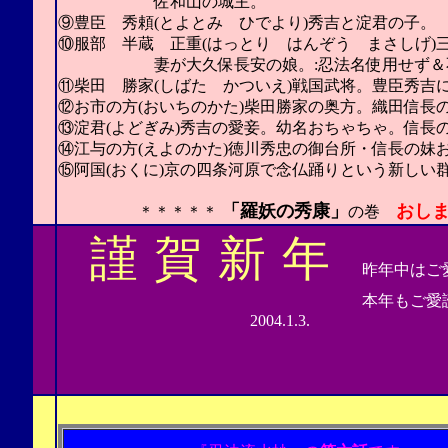
佐和山の城主。
⑨豊臣 秀頼(とよとみ ひでより)秀吉と淀君の子。
⑩服部 半蔵 正重(はっとり はんぞう まさしげ)
妻が大久保長安の娘。:忍法名使用せず＆
⑪柴田 勝家(しばた かついえ)戦国武将。豊臣秀吉
⑫お市の方(おいちのかた)柴田勝家の奥方。織田信長
⑬淀君(よどぎみ)秀吉の愛妾。幼名おちゃちゃ。信長
⑭江与の方(えよのかた)徳川秀忠の御台所・信長の妹
⑮阿国(おくに)京の四条河原で念仏踊りという新しい
「羅妖の秀康」
おし
＊＊＊＊＊
の巻
謹
賀
新
年
昨年中はご
本年もご愛読
2004.1.3.
少年摩羅人
怪人