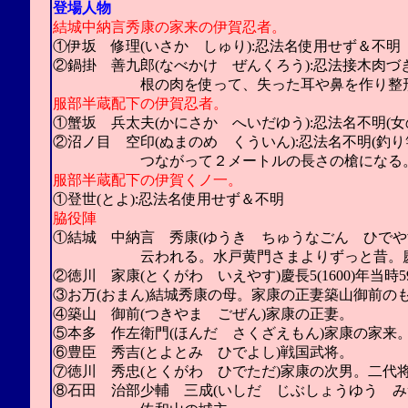
登場人物
結城中納言秀康の家来の伊賀忍者。
①伊坂 修理(いさか しゅり):忍法名使用せず＆不明
②鍋掛 善九郎(なべかけ ぜんくろう):忍法接木肉づ
根の肉を使って、失った耳や鼻を作り整形移
服部半蔵配下の伊賀忍者。
①蟹坂 兵太夫(かにさか へいだゆう):忍法名不明(
②沼ノ目 空印(ぬまのめ くういん):忍法名不明(釣
つながって２メートルの長さの槍になる。そ
服部半蔵配下の伊賀くノ一。
①登世(とよ):忍法名使用せず＆不明
脇役陣
①結城 中納言 秀康(ゆうき ちゅうなごん ひでや
云われる。水戸黄門さまよりずっと昔。慶長5(1
②徳川 家康(とくがわ いえやす)慶長5(1600)年当時5
③お万(おまん)結城秀康の母。家康の正妻築山御前の
④築山 御前(つきやま ごぜん)家康の正妻。
⑤本多 作左衛門(ほんだ さくざえもん)家康の家来
⑥豊臣 秀吉(とよとみ ひでよし)戦国武将。
⑦徳川 秀忠(とくがわ ひでただ)家康の次男。二代
⑧石田 治部少輔 三成(いしだ じぶしょうゆう みつな