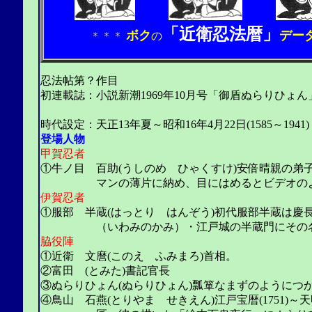
「近衛忍法暦」
ボク
デー
＊＊＊
の
忍法帖第？作目
初連載誌：小説新潮1969年10月号「御盾ぬらりひょん
（山田風太郎4
時代設定：天正13年夏～昭和16年4月22日(1585～1941)
登場人物
甲賀忍者
①牛ノ目 百助(うしのめ ひゃくすけ)安倍晴親の弟子
マンの薄片に納め、目にはめるとビデオのよう
伊賀忍者
①服部 半蔵(はっとり はんぞう)初代服部半蔵は慶長元
（いわみのかみ）・江戸城の半蔵門にその名を
脇役陣
①近衛 文麿(このえ ふみまろ)首相。
②富田 (とみた)書記官長
③ぬらりひょん(ぬらりひょん)瓢箪なまずのようにつ
④鳥山 石燕(とりやま せきえん)江戸宝暦(1751)～天