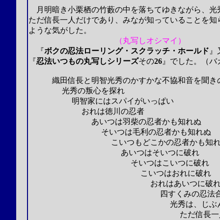
月明暗き小栗栖の竹藪の中を落ちてゆきながら、光
ただ信長一人だけであり、みなが知っていることを知
ような気がした。
（丸写しオシマイ）
『
ボクの忍法ローリング・スクラッチ・ホールド
』
『
忍法いつもの丸写しシリーズ
その
26
』でした
。（バ
織田信長と明智光秀のかすかな不協和音を聞き
光秀の叛心を探れ
明智家にはスパイがいっぱい
おれは徳川の忍者
あいつは羽柴の忍者かも知れぬ
そいつは毛利の忍者かも知れぬ
こいつもどこかの忍者かも知れ
あいつはそいつに破れ
そいつはこいつに破れ
こいつはおれに破れ
おれはあいつに破
四すくみの忍法合
光秀は、じぶんの謀叛を知
ただ信長一人だけ