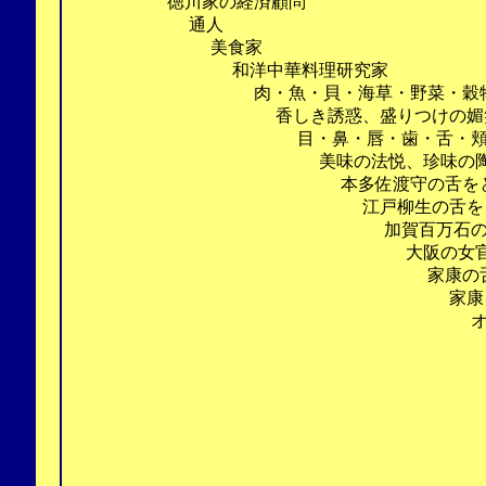
徳川家の経済顧問
通人
美食家
和洋中華料理研究家
肉・魚・貝・海草・野菜・穀物・果物
香しき誘惑、盛りつけの媚笑、
目・鼻・唇・歯・舌・頬・喉の快
美味の法悦、珍味の陶酔、美
本多佐渡守の舌をとろ
江戸柳生の舌をとろ
加賀百万石の舌をと
大阪の女官たちの舌を
家康の舌をとろ
家康を食べてしま
オーナー・シェフ茶
注文の多い料理店
グルメ忍法フ
おいしゅうござ
『慶長大