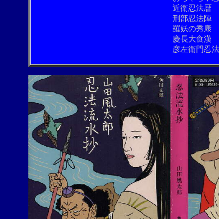
近衛忍法暦 36
刑部忍法陣 54
羅妖の秀康 30
.
慶長大食漢 45
彦左衛門忍法盥 37p 