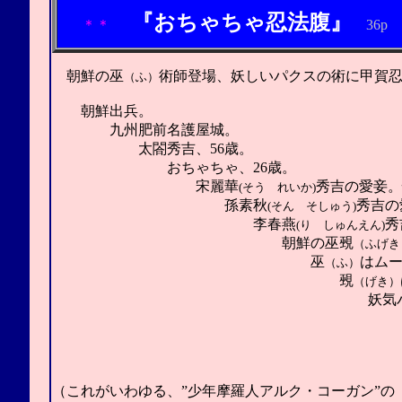
『おちゃちゃ忍法腹』
＊＊
36p
朝鮮の巫
術師登場、妖しい
パクスの
術に甲賀
（ふ）
朝鮮出兵。
九州肥前名護屋城。
太閤秀吉、56歳。
おちゃちゃ、
26歳。
宋麗華
秀吉の愛妾。
(そう れいか)
孫素秋
秀吉の
(そん そしゅう)
李春燕
秀
(り しゅんえん)
朝鮮の巫
覡
（
ふ
げき
巫
はム
（ふ）
覡
（げき）
妖気パクス
『おちゃちゃ忍
（これがいわゆる、”少年摩羅人アルク・コーガン”の