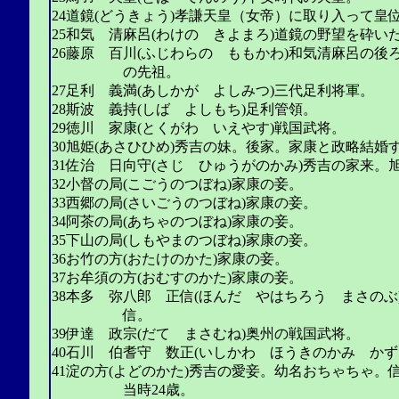
24道鏡(どうきょう)孝謙天皇（女帝）に取り入って皇
25和気 清麻呂(わけの きよまろ)道鏡の野望を砕い
26藤原 百川(ふじわらの ももかわ)和気清麻呂の
の先祖。
27足利 義満(あしかが よしみつ)三代足利将軍。
28斯波 義持(しば よしもち)足利管領。
29徳川 家康(とくがわ いえやす)戦国武将。
30旭姫(あさひひめ)秀吉の妹。後家。家康と政略結婚する。
31佐治 日向守(さじ ひゅうがのかみ)秀吉の家来。
32小督の局(こごうのつぼね)家康の妾。
33西郷の局(さいごうのつぼね)家康の妾。
34阿茶の局(あちゃのつぼね)家康の妾。
35下山の局(しもやまのつぼね)家康の妾。
36お竹の方(おたけのかた)家康の妾。
37お牟須の方(おむすのかた)家康の妾。
38本多 弥八郎 正信(ほんだ やはちろう まさの
信。
39伊達 政宗(だて まさむね)奥州の戦国武将。
40石川 伯耆守 数正(いしかわ ほうきのかみ か
41淀の方(よどのかた)秀吉の愛妾。幼名おちゃちゃ。信長
当時24歳。