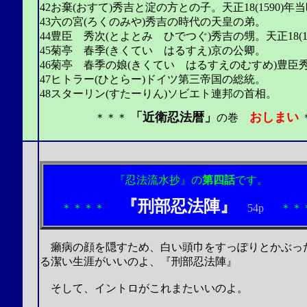
42お棄(おすて)秀吉と淀の方との子。天正18(1590)年
43六の宮(ろくのみや)秀吉の時代の天皇の弟。
44豊臣 秀次(とよとみ ひでつぐ)秀吉の甥。天正18(15
45菊亭 春季(きくてい はるすえ)京の公卿。
46菊亭 春季の娘(きくてい はるすえのむすめ)豊
47ヒトラー(ひとらー)ドイツ第三帝国の総統。
48スターリン(すたーりん)ソビエト連邦の首相。
「近衛忍法暦」
おしまい
＊＊＊
の巻
2003.12.28.（更に
『忍法流水抄』の
第四話
です。
『刑部忍法陣』
＊＊＊＊
54p
＊＊
癩病の顔を隠すため、白い頭巾をすっぽりとかぶっ
る潔い生涯
がいいのよ
、『刑部忍法陣』
そして、イントロがこれまたいいのよ。