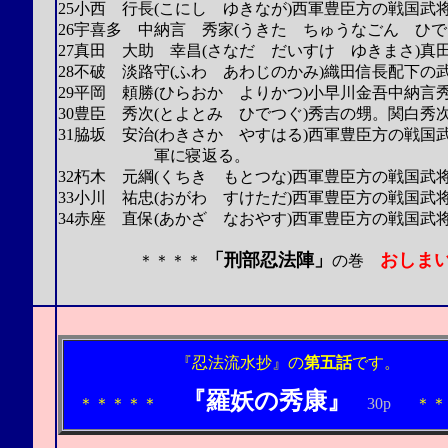
25小西 行長(こにし ゆきなが)西軍豊臣方の戦国武
26宇喜多 中納言 秀家(うきた ちゅうなごん ひ
27真田 大助 幸昌(さなだ だいすけ ゆきまさ)
28不破 淡路守(ふわ あわじのかみ)織田信長配下の
29平岡 頼勝(ひらおか よりかつ)小早川金吾中納言
30豊臣 秀次(とよとみ ひでつぐ)秀吉の甥。関白秀
31脇坂 安治(わきさか やすはる)西軍豊臣方の戦
軍に寝返る。
32朽木 元綱(くちき もとつな)西軍豊臣方の戦国
33小川 祐忠(おがわ すけただ)西軍豊臣方の戦国
34赤座 直保(あかざ なおやす)西軍豊臣方の戦国
「刑部忍法陣」
おしま
＊＊＊＊
の巻
2003.12.29.（ま
『忍法流水抄』の
第五話
です。
『羅妖の秀康』
＊＊＊＊＊
30p
＊＊