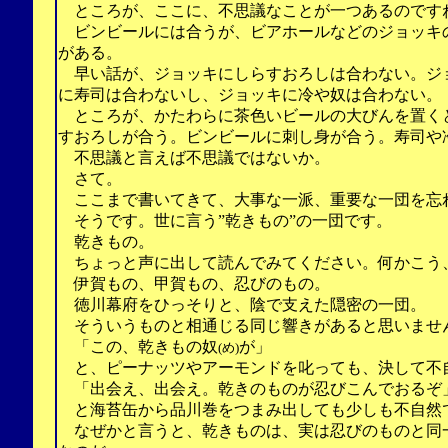
ところが、ここに、不思議なことが一つあるのです
ビンビールには合うが、ビアホールなどのジョッキ
がある。
早い話が、ジョッキにしらすおろしは合わない。ジ
に寿司は合わないし、ジョッキに冷や奴は合わない。
ところが、かたわらに茶色いビールの大びんを置く
すおろしが合う。ビンビールに刺し身が合う。寿司や
不思議と言えば不思議ではないか。
さて。
ここまで書いてきて、大事な一派、重要な一団を忘
そうです。世に言う”乾きもの”の一団です。
乾きもの。
ちょっと声に出して読んでみてください。何かこう
伊賀もの、甲賀もの、忍びのもの。
徳川幕府をひっそりと、陰で支えた隠密の一団。
そういうものと相通じる同じ響きがあると思いませ
「この、乾きもの奴
が」
(め)
と、ピーナッツやアーモンドを叱っても、決して不
「出会え、出会え。乾きのものが忍びこんでおるぞ
と海苔缶から品川巻をつまみ出しても少しも不自然
なぜかと言うと、乾きものは、実は忍びのものと同