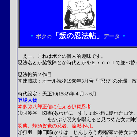
「叛の忍法帖」
ボク
データ
＊
の
＊
えー、これはボクの個人的趣味です。
忍法名とか脇役陣とか時代とかをＥｘｃｅｌで並べ替
忍法帖第？作目
初連載誌：オール読物1968年3月号「”忍び”の死環」
（山田風太郎4
時代設定：天正10(1582)年４月～6月
登場人物
本多弥八郎正信に仕える伊賀忍者
①阿波谷 図書(あわだに ずしょ)医術に優れた山伏
をかぶり呪文を唱えると見つめた女に陣痛を
羽柴、蜂須賀党の忍者。流派不明。
①狩羽 陣四郎(かりは じんしろう)明智家の侍女に