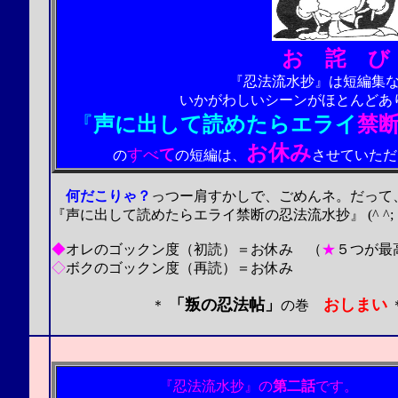
お 詫 び
『忍法流水抄』は
短編集
いかがわしいシーンがほとんどあ
『
声に出して読めたらエライ
禁
お休み
すべ
て
の
の短編
は、
させていただ
何だこりゃ？
っつー肩すかしで、ごめんネ。だって
『声に出して読めたらエライ禁断の
忍法流水抄
』
(^ 
◆
オレのゴックン度（初読）＝
お休み
（
★
５つが最
◇
ボクのゴックン度（再読）＝
お休み
「叛の忍法帖」
おしまい
＊
の巻
2003.12.27.（また
『忍法流水抄』の
第二話
です。