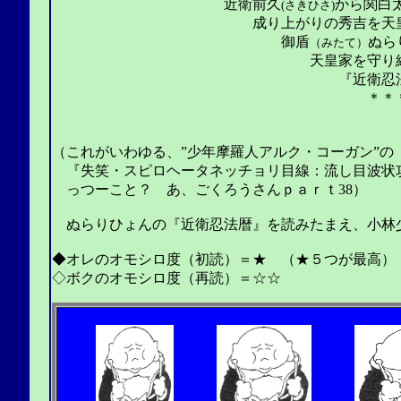
近衛前久
から関白
(さきひさ)
成り上がりの秀吉を天皇
御盾
ぬら
（みたて）
天皇家を守り
『近衛忍
＊＊
（これがいわゆる、”少年摩羅人アルク・コーガン”の
『失笑・スピロヘータネッチョリ目線：流し目波状攻
っつーこと？ あ、ごくろうさんｐａｒｔ38）
ぬらりひょんの『近衛忍法暦』を読みたまえ、小林
◆オレのオモシロ度（初読）＝★ （★５つが最高）
◇ボクのオモシロ度（再読）＝☆☆