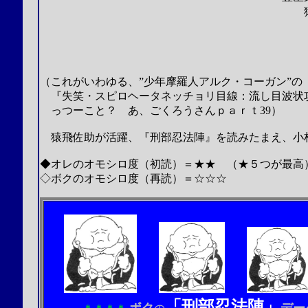
猿
（これがいわゆる、”少年摩羅人アルク・コーガン”の
『失笑・スピロヘータネッチョリ目線：流し目波状攻
っつーこと？ あ、ごくろうさんｐａｒｔ39）
猿飛佐助が活躍、『刑部忍法陣』を読みたまえ、小
◆オレのオモシロ度（初読）＝★★ （★５つが最高
◇ボクのオモシロ度（再読）＝☆☆☆
「刑部忍法陣」