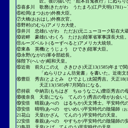
匠。彼の描いた「絵本百鬼夜行」にぬらりひ
⑤喜多川 歌麿(きたがわ うたまろ)江戸天明(1781)～
⑥松岡(まつおか)外務大臣。
⑦大橋(おおはし)外務次官。
⑧野村(のむら)アメリカ大使。
⑨井川 忠雄(いがわ ただお)元ニューヨーク駐在大
⑩岩畔 豪雄(いわくろ たけお)陸軍省軍事課長大佐
⑪ルーズベルト(るーずべると)アメリカ大統領。
⑫東条 英機(とうじょう ひでき)陸軍大臣。
⑬永野(ながの)軍令部総長。
⑭陛下(へいか)昭和天皇。
⑮近衛 前久(このえ さきひさ)天正13(1585)年ま
「ぬらりひょん坊覚書」を書いた。近衛文麿の
⑯豊臣 秀吉(とよとみ ひでよし)太閤秀吉。天正18(15
天正13(1585)年7月関白になる。
⑰持萩 中納言(もちはぎ ちゅうなごん)豊臣秀吉の
⑱後奈良 天皇(ごなら てんのう)秀吉の母がお会い
⑲安倍 晴親(あべの はるちか)天文博士。平安時代
⑳安倍 晴明(あべの せいめい)平安時代の陰陽師
（お
21花山 天皇(かざん てんのう)平安時代の天皇。
22安倍 泰親(あべの やすちか)平安時代の陰陽師の
23鳥羽 天皇(とば てんのう)平安時代の天皇。