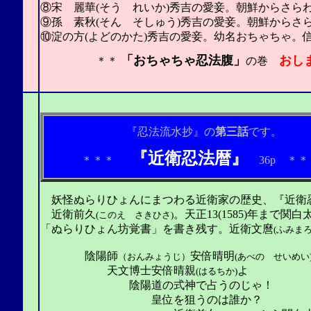
⑧宋 麗華(そう れいか)秀吉の愛妾。朝鮮からさら
⑨孫 素秋(そん そしゅう)秀吉の愛妾。朝鮮からさ
⑩淀の方(よどのかた)秀吉の愛妾。幼名おちゃちゃ。
「おちゃちゃ忍法腹」
おし
＊＊
の巻
2003.12.28.（ま
『忍法流水抄』の
第三話
です。
『近衛忍法暦』
＊＊＊
36p
＊
妖怪ぬらりひょんにまつわる近衛家の歴史、『近衛
近衛前久
。天正13(1585)年まで
(このえ さきひさ)
「ぬらりひょん坊覚書」を書き残す。近衛文麿
(ふみまろ
陰陽師
安倍晴明
（おんみょうじ）
(あべの せいめい
天文博士安倍晴親
よ
(はるちか)
陰陽道の式神で占うのじゃ！
皇位を狙うのは誰か
？