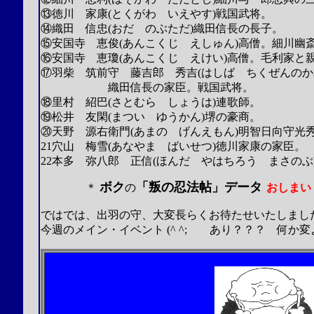
⑬徳川 家康(とくがわ いえやす)戦国武将。
⑭織田 信忠(おだ のぶただ)織田信長の長子。
⑮安国寺 恵俊(あんこくじ えしゅん)高僧。細川幽
⑯安国寺 恵瓊(あんこくじ えけい)高僧。毛利家と
⑰羽柴 筑前守 藤吉郎 秀吉(はしば ちくぜんのか
織田信長の家臣。戦国武将。
⑱里村 紹巴(さとむら しょうは)連歌師。
⑲松井 友閑(まつい ゆうかん)堺の豪商。
⑳天野 源右衛門(あまの げんえもん)明智日向守光
21穴山 梅雪(あなやま ばいせつ)徳川家康の家臣。
22本多 弥八郎 正信(ほんだ やはちろう まさの
ボク
「叛の忍法帖」データ
＊
の
おしまい
ではでは、出羽の守、大変長らくお待たせいたしまし
今週のメイン・イベント
(^ ^;
あり？？？ 何か変よ