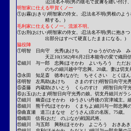
:忍法名不明(男の陰毛で皮膚を縫い付け、離
明智家に仕える甲賀くノ一
①お霧(おきり)明智家の侍女。:忍法名不明(男根の
精する。)
毛利家に仕えるくノ一。流派不明。
①お刑(おけい)明智家の侍女。:忍法名不明(男に抱
出部分はすべて硬直したままになる。)
脇役陣
①明智 日向守 光秀(あけち ひゅうがのかみ み
天正10(1582)年6月2日本能寺の変で織田
②細川 与一郎 忠興(ほそかわ よいちろう ただお
のちの細川越中守忠興。20歳。妻は切支丹
③永田 知足斎 徳本(ながた ちそくさい とくほん
④明智 左馬助(あけち さまのすけ)明智日向守光
⑤斎藤 内蔵助(さいとう くらのすけ )明智日向守
⑥お玉(おたま)明智日向守光秀の娘。切支丹細川ガラ
⑦細川 幽斎(ほそかわ ゆうさい)丹後の宮津城主。
⑧細川 熊千代(ほそかわ くまちよ)細川与一郎忠興
⑨曲直瀬 道三(まなせ どうさん)京の名医。75歳。
⑩織田 信長(おだ のぶなが)戦国武将。
⑪細川 与五郎 興秋(ほそかわ よごろう おきあき
⑫細川 忠利(ほそかわ ただとし)細川与一郎忠興の