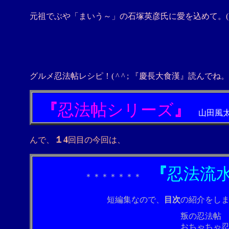
元祖でぶや「まいう～」の石塚英彦氏に愛を込めて。
(
グルメ忍法帖レシピ！(
^
^
;
『
慶長大食漢』読んでね。
『
忍法帖シリーズ
』
山田風
１4
んで、
回目の今回は、
『
忍法流
＊＊＊＊＊＊＊
短編集なので、
目次
の紹介をし
叛の忍法帖 60
おちゃちゃ忍法腹 3