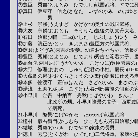
⑦豊臣 秀吉(とよとみ ひでよし)戦国武将。すでに
⑧真田 伊豆守 信之(さなだ いずのかみ のぶゆき
男。
⑨上杉 景勝(うえすぎ かげかつ)奥州の戦国武将。
⑩大友 宗麟(おおとも そうりん)豊後の切支丹大名
⑪石田 治部少輔 三成(いしだ じぶしょうゆう み
⑫加藤 清正(かとう きよまさ)豊臣方の戦国武将。
⑬淀君(よどぎみ)秀吉の愛妾。幼名おちゃちゃ。信長の妹お
⑭豊臣 秀頼(とよとみ ひでより)秀吉と淀君の子。慶長5
⑮高台院 湖月尼(こうだいいん こげつに)豊臣秀吉
⑯大野 修理(おおの しゅり)淀君の小姓。慶長5(1600
⑰大蔵卿の局(おおくらきょうのつぼね)淀君に仕える
⑱本多 佐渡守 正信(ほんだ さどのかみ まさのぶ
⑲湯浅 五助(ゆあさ ごすけ)大谷刑部吉隆の側近の
⑳小早川 金吾 中納言 秀秋(こばやかわ きんご 
北政所の甥。小早川隆景の養子。西軍豊臣方の戦国武
で病死。
21小早川 隆景(こばやかわ たかかげ)戦国武将。
22樫村 彦右衛門(かしむら ひこえもん)石田治部少
23結城 秀康(ゆうき ひでやす)家康の長男。
24徳川 秀忠(とくがわ ひでただ)二代将軍。家康の