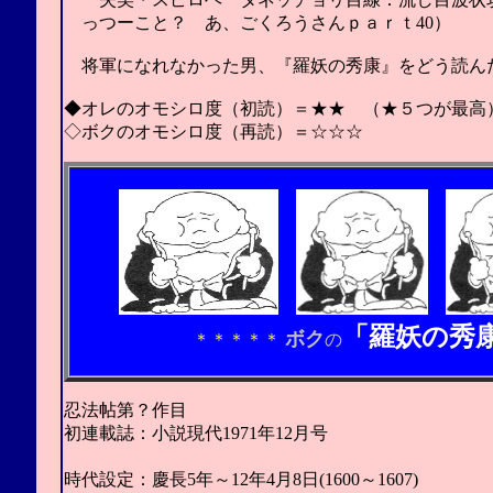
っつーこと？ あ、ごくろうさんｐａｒｔ40）
将軍になれなかった男
、『羅妖の秀康』をどう読ん
◆オレのオモシロ度（初読）＝★★ （★５つが最高
◇ボクのオモシロ度（再読）＝☆☆☆
「羅妖の秀
ボク
＊＊＊＊＊
の
．
忍法帖第？作目
初連載誌：小説現代1971年12月号
（山田風太郎4
時代設定：慶長5年～12年4月8日(1600～1607)