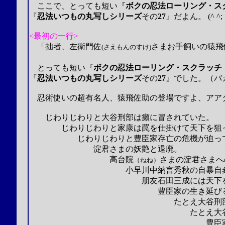
ここで、とっても短い
『
ボクの忍法ローリング・ス
『
忍法いつもの丸写しシリーズ
その
27
』
だよん。
(^ ^;
<最初の一行>
「拙者、左衛門佐
さまお手飼いの猿飛
(さえもんのすけ)
とっても短い
『
ボクの忍法ローリング・スクラッチ
『
忍法いつもの丸写しシリーズ
その
27
』でした
。（バ
忍術使いの超有名人、
猿飛佐助の登場ですよ、アア
じわりじわりと
大谷刑部は
癩に冒されていた。
じわりじわりと家康は罠を仕掛けて天下を狙
じわりじわりと
豊臣家存亡の危機が迫っ
淀君さまの妖艶と退廃。
高台院
さまの淀君さまへ
（ねね）
小早川中納言秀秋の自暴自
朋友石田三成には天下を
豊臣家の生き延び
たとえ大谷刑
たとえ大
豊臣