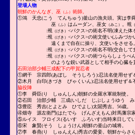
登場人物
朝鮮のかんなぎ、巫
術師。
（ふ）
①鴻 天忠(こう てんちゅう)釜山の漁夫頭。実は李
巫
はムーダン、巫女
。覡
（ふ）
（みこ）
:覡
<パクス>の術名不明(凍えた
（げき）
:覡
<パクス>の術文使い(ふみづか
（げき）
遠くまで自在に操り、文使いをさせる。
:覡
<パクス>の術名不明(交合して
（げき）
:覡
<パクス>の術つららしょうべん
（げき）
のような鋭い武器として相手の心臓を貫
石田治部少輔三成配下の甲賀忍者
①網干 宗四郎(あぼし そうしろう):忍法名使用せず
②木月 白印(きづき びゃくいん):忍法名使用せず＆
脇役陣
①李 舜臣(り しゅんしん)朝鮮の全羅水軍統制使。
②石田 治部少輔 三成(いしだ じぶしょうゆう み
③豊臣 秀吉(とよとみ ひでよし)太閤秀吉。56歳。
④畑寺 源左衛門(はたでら げんざえもん)対馬藩宗
⑤ルイス フロイス(るいす ふろいす)当時来日して
⑥宋 象賢(そう しょうけん)朝鮮の釜山の城将。
⑦李 春燕(り しゅんえん)秀吉の愛妾。朝鮮からさ