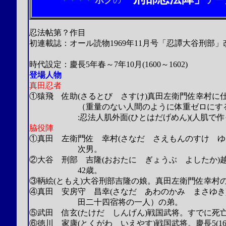
ボク
デー
＊＊＊＊
の
忍法帖第？作目
初連載誌：オール読物1969年11月号「忍譚大谷刑部」
（山田風太郎4
時代設定：慶長5年春～7年10月(1600～1602)
登場人物
真田忍者
①猿飛 佐助(さるとび さすけ)真田左衛門佐幸村に仕
（重量のない人間のように体重ゼロにする。
:忍法人肌外面(ひとはだげめん)(人肌で作っ
脇役陣
①真田 左衛門佐 幸村(さなだ さえもんのすけ ゆ
次男。
②大谷 刑部 吉隆(おおたに ぎょうぶ よしたか)
42歳。
③鞆絵(ともえ)大谷刑部吉隆の娘。真田左衛門佐幸村
④真田 安房守 昌幸(さなだ あわのかみ まさゆき
田二十四宿将の一人）の弟。
⑤武田 信玄(たけだ しんげん)戦国武将。すでに死
⑥徳川 家康(とくがわ いえやす)戦国武将。慶長5(160