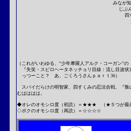
みなが知っていることを
じぶんただ一人であった
四すくみの忍法合戦
光秀の謀叛を伝
あいつらに伝えさ
スパイだらけ
『叛の忍
＊＊
（これがいわゆる、”少年摩羅人アルク・コーガン”の
『失笑・スピロヘータネッチョリ目線：流し目波状攻
っつーこと？ あ、ごくろうさんｐａｒｔ36）
スパイだらけの明智家、四すくみの忍法合戦、『叛
むはははは。
◆オレのオモシロ度（初読）＝★★★ （★５つが最
◇ボクのオモシロ度（再読）＝☆☆☆☆