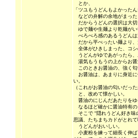
とか、
「ツユもうどんもよかったん
などの弁解の余地がまった
だからうどんの選択は大切
ゆで麺や生麺より乾麺がい
べろべろ感のあるうどんは
だから平べったい麺より、
全体がひきしまった、コシ
うどんがゆであがったら、
湯気もうもうの上からお醤
このときお醤油の、強く匂
お醤油は、あまりに身近に
い。
（これがお醤油の匂いだった
と、改めて懐かしい。
醤油のにじんだあたりをゆ
なるほど確かに醤油特有の
そこで ”隠れうどん好き味
思議、たちまちカドがとれて
うどんがおいしい。
小麦粉を練って細長く伸ば