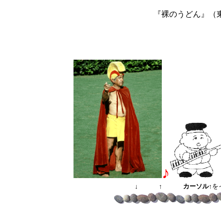
『裸のうどん』
（東
♪
↓ ↑ カーソル↑
を