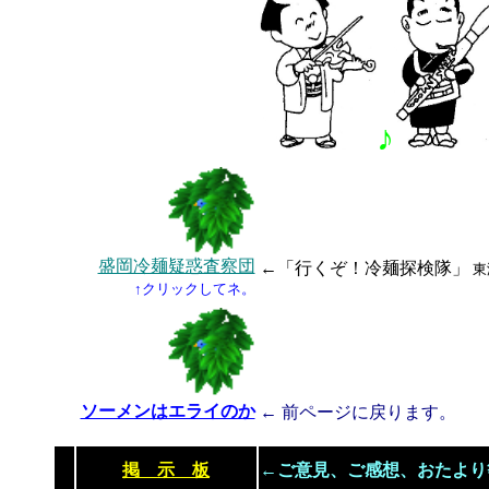
♪
盛岡冷麺疑惑査察団
←
「行くぞ！冷麺探検隊」
東
↑
クリックしてネ。
麺つながりで
ソーメンはエライのか
←
前ページに戻ります。
掲 示 板
←ご意見、ご感想、おたより