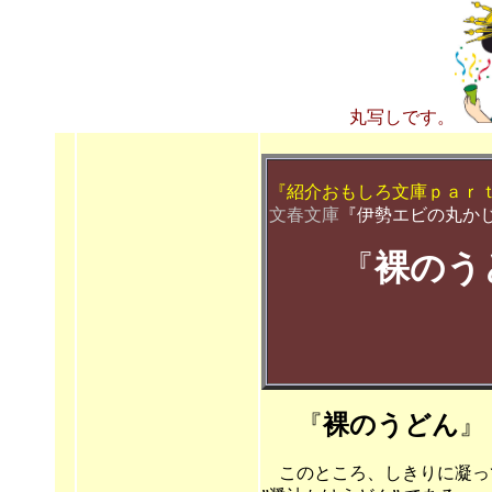
丸写しです。
『紹介おもしろ文庫ｐａｒ
文春文庫
『伊勢エビの丸か
『
裸のう
を原文まる
（やっぱり
『
裸のうどん
』
このところ、しきりに凝っ