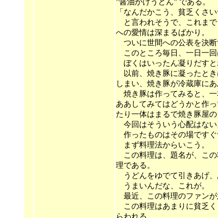
”醤油かけうどん” である。
「なんだかこう、貧乏くさい
と言われそうで、これまでじ
への愛情は深まるばかり。
ついに世間への公表を決断
このところ毎日、一日一回は
ぼくはいったん凝りだすと
以前、焼き豚に凝ったとき
しまい、焼き豚が冷蔵庫にあ
焼き豚は作ってみると、一
ああしてみてはどうかと作っ
たり一体はまるで焼き豚屋の
今回はそういう心配はない
作ったものはその場ですぐ
まず料理法からいこう。
この料理は、題名が、この
理である。
うどんをゆでて引きあげ、
うまいんだな、これが。
最近、この料理のファンが
この料理はあまりに貧乏く
らわれる。